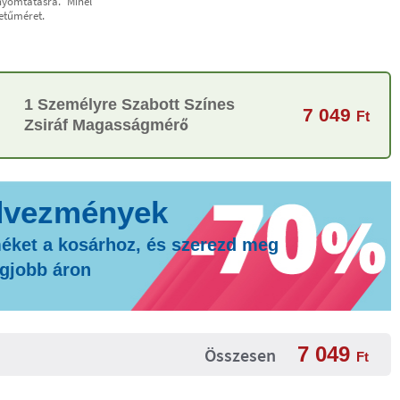
nyomtatásra. Minél
etűméret.
1 Személyre Szabott Színes
7 049
Ft
Zsiráf Magasságmérő
éket a kosárhoz, és szerezd meg
egjobb áron
7 049
Összesen
Ft