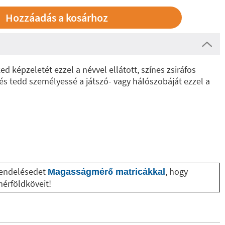
 képzeletét ezzel a névvel ellátott, színes zsiráfos
s tedd személyessé a játszó- vagy hálószobáját ezzel a
 rendelésedet
, hogy
Magasságmérő matricákkal
érföldköveit!