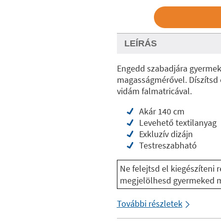
LEÍRÁS
Engedd szabadjára gyermeked
magasságmérővel. Díszítsd é
vidám falmatricával.
Akár 140 cm
Levehető textilanyag
Exkluzív dizájn
Testreszabható
Ne felejtsd el kiegészíteni
megjelölhesd gyermeked m
További részletek