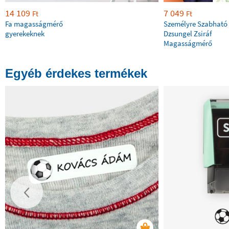
14 109
7 049
Ft
Ft
Fa magasságmérő
Személyre Szabható
gyerekeknek
Dzsungel Zsiráf
Magasságmérő
Egyéb érdekes termékek