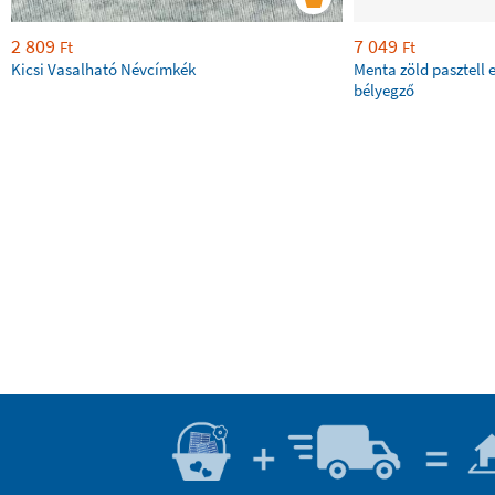
2 809
7 049
Ft
Ft
Kicsi Vasalható Névcímkék
Menta zöld pasztell 
bélyegző