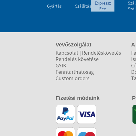
expressz
Szál
Gyártás
Szállítás
eco
Szál
Vevőszolgálat
A
Kapcsolat | Rendeléskövetés
Fa
Rendelés követése
Is
GYIK
C
Fenntarthatosag
D
Custom orders
T
Fizetési módaink
P