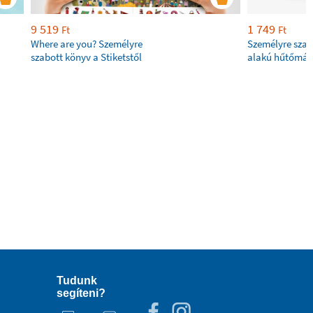
9 519
1 749
Ft
Ft
Where are you? Személyre
Személyre szab
szabott könyv a Stiketstől
alakú hűtőmág
Tudunk
segíteni?