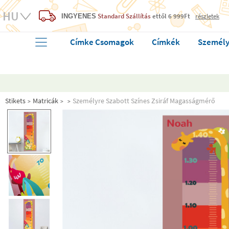
Standard Szállítás
ettől 6 999Ft
részletek
INGYENES
Címke Csomagok
Címkék
Személy
Stikets
Matricák
Személyre Szabott Színes Zsiráf Magasságmérő