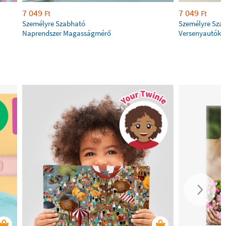
7 049
7 049
Ft
Ft
Személyre Szabható
Személyre Szab
Naprendszer Magasságmérő
Versenyautók