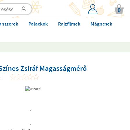
0
anszerek
Palackok
Rajzfilmek
Mágnesek
Színes Zsiráf Magasságmérő
t