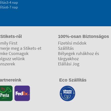
lítás
3-4 nap
lítás
6-7 nap
 Stikets-ről
100%-osan Biztonságos
mily First
Fizetési módok
merje meg a Stikets-et
Szállítás
ímke Csomagok
Bélyegek ruhákhoz és
olgozz velünk
tárgyakhoz
anszerek
Elállási Jog
artnereink
Eco Szállítás