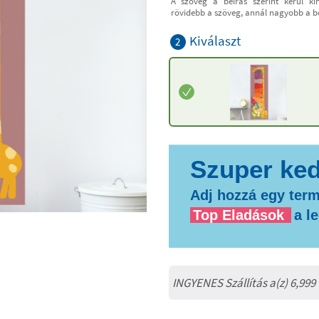
A szöveg a beírás szerint kerül ki
rövidebb a szöveg, annál nagyobb a b
Kiválaszt
2
Adj hozzá egy term
Top Eladások
a l
INGYENES Szállítás a(z) 6,999