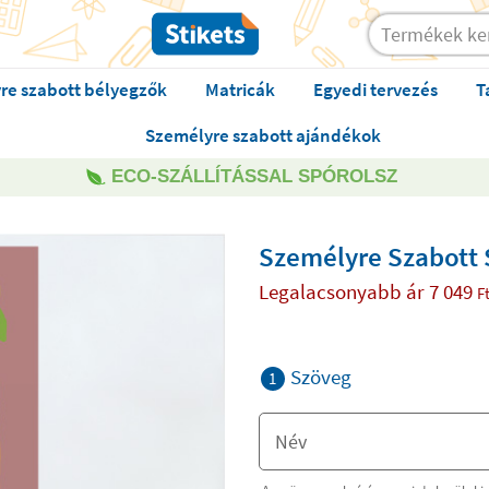
re szabott bélyegzők
Matricák
Egyedi tervezés
T
Személyre szabott ajándékok
ECO-SZÁLLÍTÁSSAL SPÓROLSZ
Személyre Szabott 
Legalacsonyabb ár
7 049
F
Szöveg
1