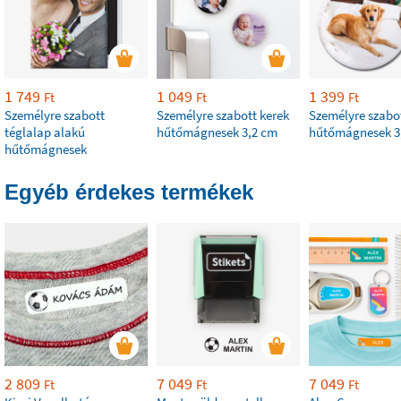
1 749
1 049
1 399
Ft
Ft
Ft
Személyre szabott
Személyre szabott kerek
Személyre szabot
téglalap alakú
hűtőmágnesek 3,2 cm
hűtőmágnesek 3
hűtőmágnesek
Egyéb érdekes termékek
2 809
7 049
7 049
Ft
Ft
Ft