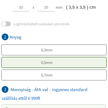
x
mm
( 3,5 x 3,5 ) cm
Legömbölyített sarkokat szeretnék
2
Anyag
0,3mm
0,5mm
0,7mm
3
Mennyiség - ÁFA-val -
ingyenes
standard
szállítás
ettől 6 999ft