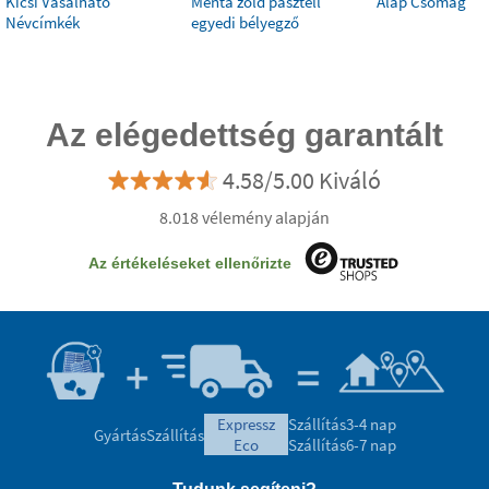
Kicsi Vasalható
Menta zöld pasztell
Alap Csomag
Névcímkék
egyedi bélyegző
Az elégedettség garantált
4.58/5.00 Kiváló
8.018 vélemény alapján
Az értékeléseket ellenőrizte
expressz
Szállítás
3-4 nap
Gyártás
Szállítás
eco
Szállítás
6-7 nap