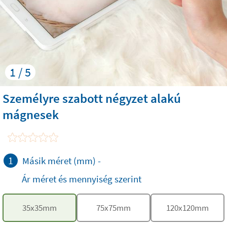
1 / 5
Személyre szabott négyzet alakú
mágnesek
1
Másik méret (mm)
-
Ár méret és mennyiség szerint
35
x
35
mm
75
x
75
mm
120
x
120
mm