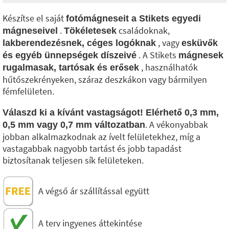
Készítse el saját
fotómágneseit a Stikets egyedi
.
családoknak,
mágneseivel
Tökéletesek
, vagy
lakberendezésnek, céges logóknak
esküvők
. A Stikets
és egyéb ünnepségek díszeivé
mágnesek
, használhatók
rugalmasak, tartósak és erősek
hűtőszekrényeken, száraz deszkákon vagy bármilyen
fémfelületen.
Válaszd ki a kívánt vastagságot! Elérhető 0,3 mm,
. A vékonyabbak
0,5 mm vagy 0,7 mm változatban
jobban alkalmazkodnak az ívelt felületekhez, míg a
vastagabbak nagyobb tartást és jobb tapadást
biztosítanak teljesen sík felületeken.
A végső ár szállítással együtt
A terv ingyenes áttekintése