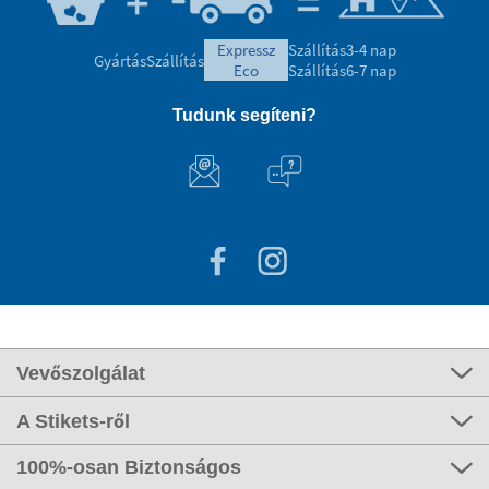
expressz
Szállítás
3-4 nap
Gyártás
Szállítás
eco
Szállítás
6-7 nap
Tudunk segíteni?
Vevőszolgálat
A Stikets-ről
100%-osan Biztonságos