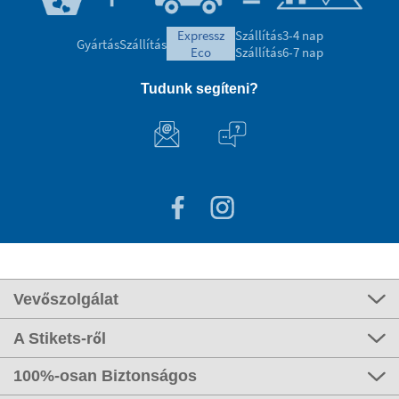
expressz
Szállítás
3-4 nap
Gyártás
Szállítás
eco
Szállítás
6-7 nap
Tudunk segíteni?
Vevőszolgálat
A Stikets-ről
100%-osan Biztonságos