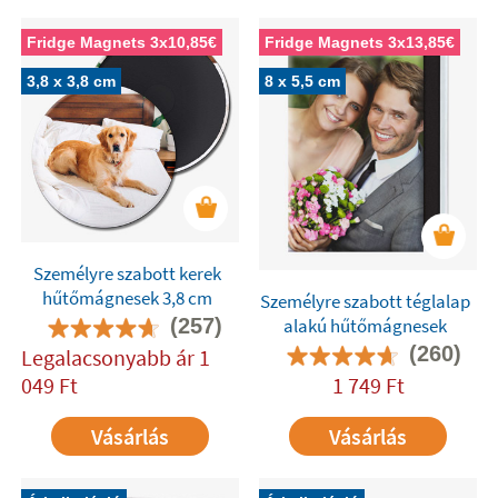
Fridge Magnets 3x10,85€
Fridge Magnets 3x13,85€
3,8 x 3,8 cm
8 x 5,5 cm
Személyre szabott kerek
hűtőmágnesek 3,8 cm
Személyre szabott téglalap
alakú hűtőmágnesek
(257)
(260)
Legalacsonyabb ár
1
049
Ft
1 749
Ft
Vásárlás
Vásárlás