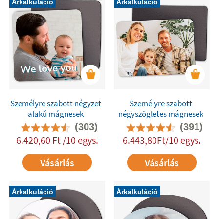
Árkalkuláció
Árkalkuláció
Személyre szabott négyzet
Személyre szabott
alakú mágnesek
négyszögletes mágnesek
(303)
(391)
6.420,60 Ft /10 egys.
6.443,80Ft/10 egys.
Vásárlás
Vásárlás
Árkalkuláció
Árkalkuláció