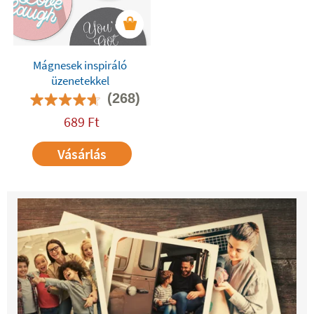
Mágnesek inspiráló
üzenetekkel
(268)
689
Ft
Vásárlás