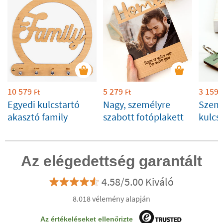
10 579
5 279
3 159
Ft
Ft
Egyedi kulcstartó
Nagy, személyre
Szemé
akasztó family
szabott fotóplakett
kulcs
fényk
Az elégedettség garantált
4.58/5.00 Kiváló
8.018 vélemény alapján
Az értékeléseket ellenőrizte