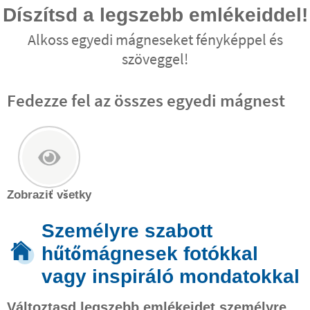
Díszítsd a legszebb emlékeiddel!
Alkoss egyedi mágneseket fényképpel és
szöveggel!
Fedezze fel az összes egyedi mágnest
Zobraziť všetky
Személyre szabott
hűtőmágnesek fotókkal
vagy inspiráló mondatokkal
Változtasd legszebb emlékeidet személyre