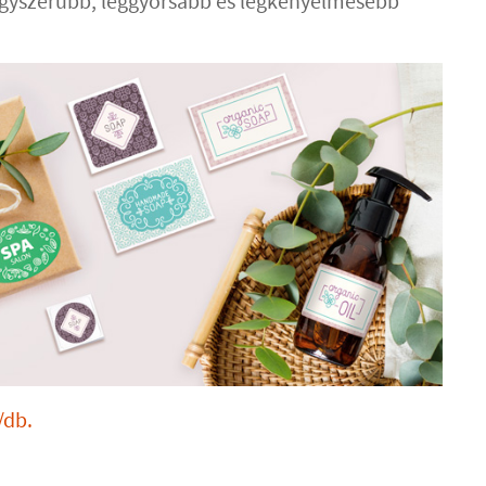
egyszerűbb, leggyorsabb és legkényelmesebb
/db.