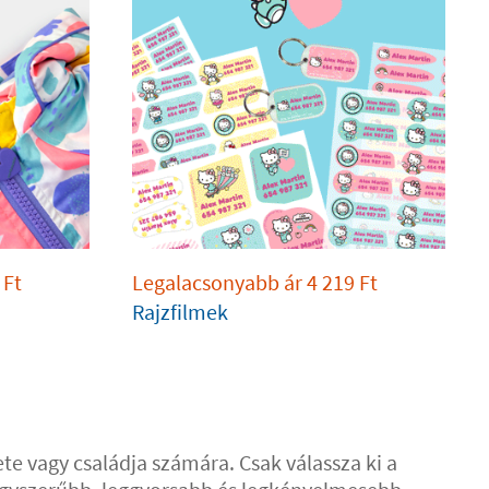
Ft
Legalacsonyabb ár
4 219
Ft
Rajzfilmek
ete vagy családja számára. Csak válassza ki a