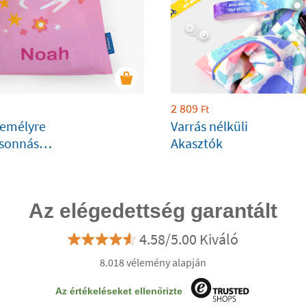
2 809
Ft
zemélyre
Varrás nélküli
zsonnás
Akasztók
Az elégedettség garantált
4.58/5.00 Kiváló
8.018 vélemény alapján
Az értékeléseket ellenőrizte