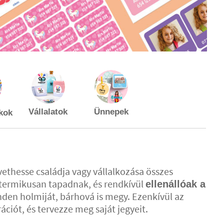
Vállalatok
Ünnepek
kok
hesse családja vagy vállalkozása összes
termikusan tapadnak, és rendkívül
ellenállóak a
den holmiját, bárhová is megy. Ezenkívül az
ciót, és tervezze meg saját jegyeit.