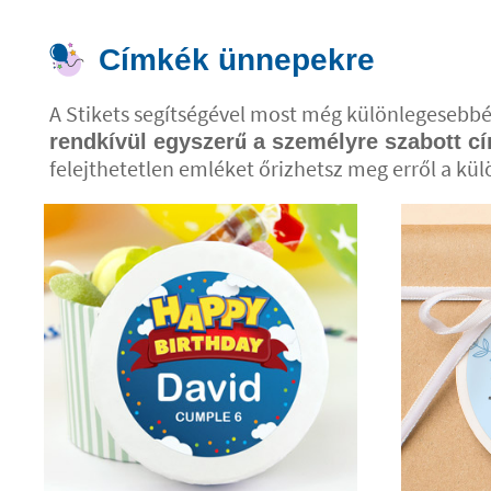
Címkék ünnepekre
A Stikets segítségével most még különlegesebb
rendkívül egyszerű a személyre szabott c
felejthetetlen emléket őrizhetsz meg erről a kül