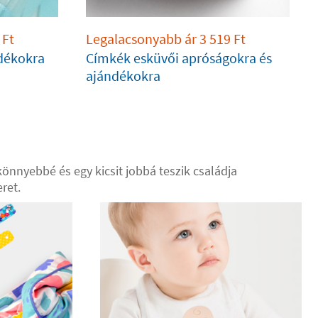
Ft
Legalacsonyabb ár
3 519
Ft
ndékokra
Címkék esküvői apróságokra és
ajándékokra
könnyebbé és egy kicsit jobbá teszik családja
ret.