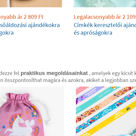
onyabb ár
2 809
Ft
Legalacsonyabb ár
2 109
sőáldozási ajándékokra
Címkék keresztelői ajá
gokra
és apróságokra
edezze fel
, amelyek egy kicsit 
praktikus megoldásainkat
ban összpontosíthat magára és azokra, akiket a legjobban sze