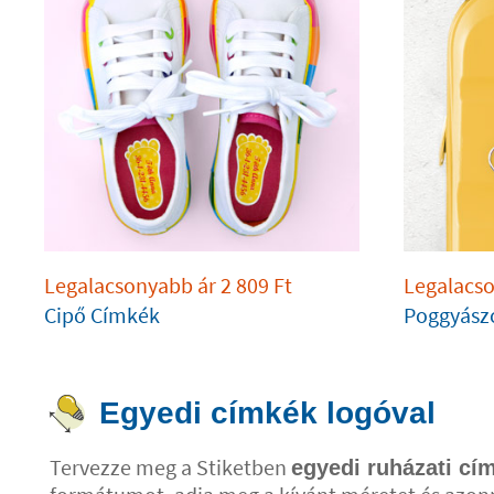
Legalacsonyabb ár
2 809
Ft
Legalacs
Cipő Címkék
Poggyász
Egyedi címkék logóval
Tervezze meg a Stiketben
egyedi ruházati cí