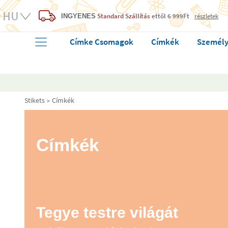
Standard Szállítás
ettől 6 999Ft
részletek
INGYENES
Címke Csomagok
Címkék
Személy
Stikets
Címkék
Címkék
Tegye testre világát