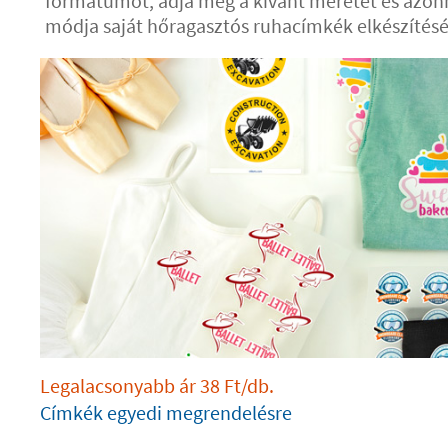
formátumot, adja meg a kívánt méretet és azon
módja saját hőragasztós ruhacímkék elkészítés
Legalacsonyabb ár
38
Ft
/db.
Címkék egyedi megrendelésre