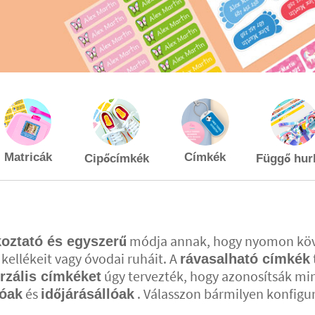
Matricák
Címkék
Cipőcímkék
Függő hur
módja annak, hogy nyomon követ
oztató és egyszerű
 kellékeit vagy óvodai ruháit. A
rávasalható címkék
úgy tervezték, hogy azonosítsák min
rzális címkéket
és
. Válasszon bármilyen konfigurá
óak
időjárásállóak