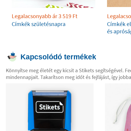
Legalacsonyabb ár
3 519
Ft
Legalacs
Címkék születésnapra
Címkék el
és aprósá
Kapcsolódó termékek
Könnyítse meg életét egy kicsit a Stikets segítségével. F
mindennapjait. Takarítson meg időt és fejfájást, így job