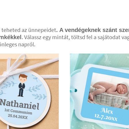
é teheted az ünnepeidet
. A vendégeknek szánt sze
. Válassz egy mintát, töltsd fel a sajátodat v
ímkékkel
önleges napról.