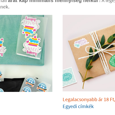
nali
! A leg
árat kap minimális mennyiség nélkül
ének.
Legalacsonyabb ár
18
Ft
Egyedi címkék