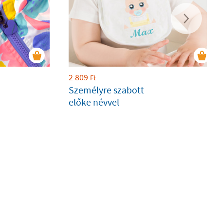
2 809
Ft
Személyre szabott
előke névvel