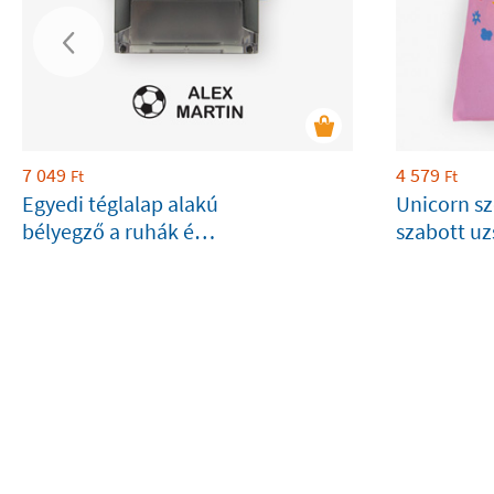
7 049
4 579
Ft
Ft
Egyedi téglalap alakú
Unicorn s
bélyegző a ruhák és
szabott u
tárgyak jelölésére
táska