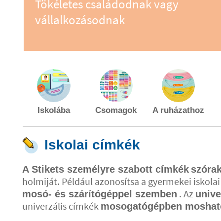
Tökéletes családodnak vagy
vállalkozásodnak
Iskolába
Csomagok
A ruházathoz
Iskolai címkék
A Stikets személyre szabott címkék
szórak
holmiját. Például azonosítsa a gyermekei iskolai
. Az
mosó- és szárítógéppel szemben
unive
univerzális címkék
mosogatógépben moshat