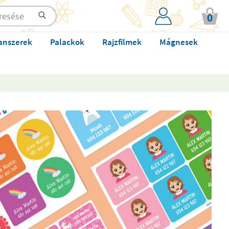
0
anszerek
Palackok
Rajzfilmek
Mágnesek