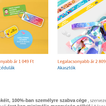
onyabb ár
1 049
Ft
Legalacsonyabb ár
2 809
cédulák
Akasztók
, szervez
mkéit, 100%-ban személyre szabva
cége