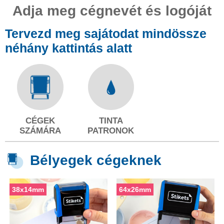
Adja meg cégnevét és logóját
Tervezd meg sajátodat mindössze
néhány kattintás alatt
CÉGEK
TINTA
SZÁMÁRA
PATRONOK
Bélyegek cégeknek
38x14mm
64x26mm