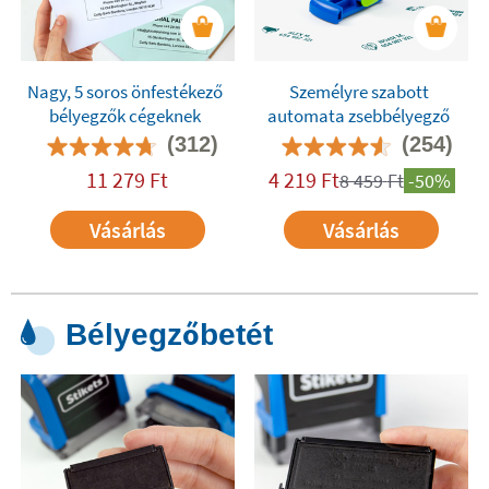
Nagy, 5 soros önfestékező
Személyre szabott
bélyegzők cégeknek
automata zsebbélyegző
(312)
(254)
11 279
Ft
4 219
Ft
8 459
Ft
-50%
Vásárlás
Vásárlás
Bélyegzőbetét