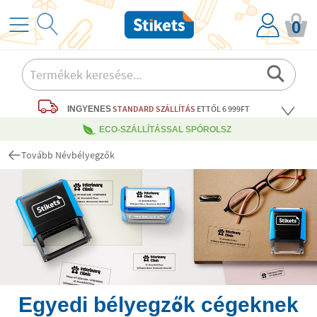
0
STANDARD SZÁLLÍTÁS
ETTŐL 6 999FT
INGYENES
ECO-SZÁLLÍTÁSSAL SPÓROLSZ
Tovább Névbélyegzők
Egyedi bélyegzők cégeknek