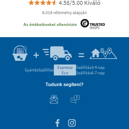
4.58/5.00 Kiváló
8.018 vélemény alapján
Az értékeléseket ellenőrizte
expressz
Szállítás
3-4 nap
Gyártás
Szállítás
eco
Szállítás
6-7 nap
Tudunk segíteni?