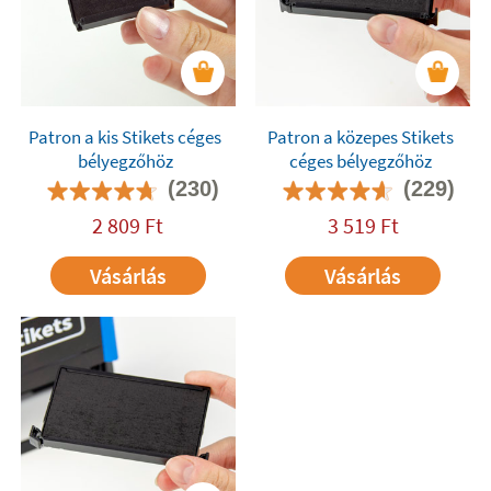
Patron a kis Stikets céges
Patron a közepes Stikets
bélyegzőhöz
céges bélyegzőhöz
(230)
(229)
2 809
Ft
3 519
Ft
Vásárlás
Vásárlás