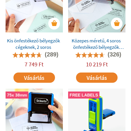
Kis önfestékező bélyegzők
Közepes méretű, 4 soros
cégeknek, 2 soros
önfestékező bélyegzők
cégeknek
(289)
(326)
7 749
Ft
10 219
Ft
Vásárlás
Vásárlás
75x 38mm
FREE LABELS