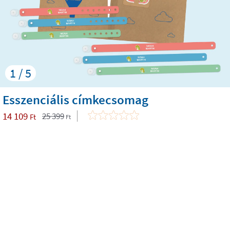
1 / 5
Esszenciális címkecsomag
14 109
25 399
Ft
Ft