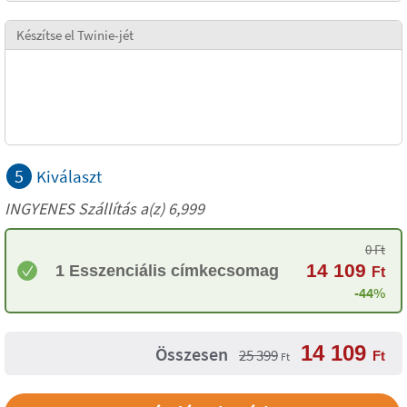
Készítse el Twinie-jét
5
Kiválaszt
INGYENES Szállítás a(z) 6,999
0
Ft
14 109
1 Esszenciális címkecsomag
Ft
-44%
14 109
Összesen
25 399
Ft
Ft