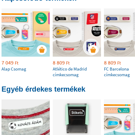
7 049
8 809
8 809
Ft
Ft
Ft
Alap Csomag
Atlético de Madrid
FC Barcelona
címkecsomag
címkecsomag
Egyéb érdekes termékek