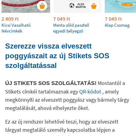
2 809
7 049
7 049
Ft
Ft
Ft
Kicsi Vasalható
Menta zöld pasztell
Alap Csomag
Névcímkék
egyedi bélyegző
Szerezze vissza elveszett
poggyászait az új Stikets SOS
szolgáltatással
Mostantól a
ÚJ STIKETS SOS SZOLGÁLTATÁS!
Stikets címkéi tartalmaznak egy
QR-kódot
, amely
megkönnyíti az elveszett poggyász vagy bármely tárgy
megtalálását, ahová elhelyezte őket.
Ez az új rendszer lehetővé teszi, hogy az elveszett
tárgyat megtaláló személy kapcsolatba lépjen a