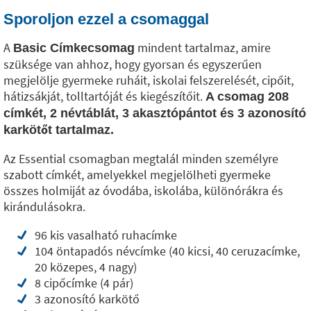
Sporoljon ezzel a csomaggal
A
mindent tartalmaz, amire
Basic Címkecsomag
szüksége van ahhoz, hogy gyorsan és egyszerűen
megjelölje gyermeke ruháit, iskolai felszerelését, cipőit,
hátizsákját, tolltartóját és kiegészítőit.
A csomag 208
címkét, 2 névtáblát, 3 akasztópántot és 3 azonosító
karkötőt tartalmaz.
Az Essential csomagban megtalál minden személyre
szabott címkét, amelyekkel megjelölheti gyermeke
összes holmiját az óvodába, iskolába, különórákra és
kirándulásokra.
96 kis vasalható ruhacímke
104 öntapadós névcímke (40 kicsi, 40 ceruzacímke,
20 közepes, 4 nagy)
8 cipőcímke (4 pár)
3 azonosító karkötő