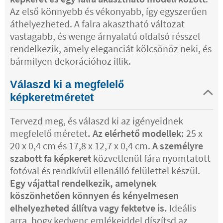
Az első könnyebb és vékonyabb, így egyszerűen
áthelyezheted. A falra akasztható változat
vastagabb, és wenge árnyalatú oldalsó résszel
rendelkezik, amely eleganciát kölcsönöz neki, és
bármilyen dekorációhoz illik.
Válaszd ki a megfelelő
képkeretméretet
Tervezd meg, és válaszd ki az igényeidnek
megfelelő méretet
. Az elérhető modellek:
25 x
20 x 0,4 cm és 17,8 x 12,7 x 0,4 cm.
A személyre
szabott fa képkeret
közvetlenül fára nyomtatott
fotóval és rendkívül ellenálló felülettel készül.
Egy vájattal rendelkezik, amelynek
köszönhetően könnyen és kényelmesen
elhelyezheted állítva vagy fektetve is.
Ideális
arra, hogy kedvenc emlékeiddel díszítsd az