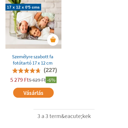
17 x 12 x 0'5 cms
Személyre szabott fa
fotótartó 17 x 12 cm
(227)
5 279
Ft
5 629
Ft
-6%
Vásárlás
3 a 3 term&eacute;kek