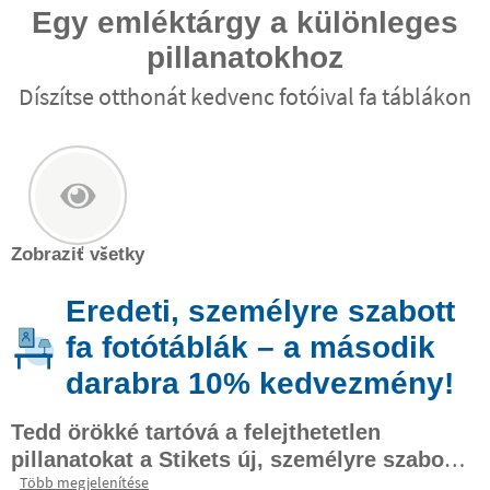
Egy emléktárgy a különleges
pillanatokhoz
Díszítse otthonát kedvenc fotóival fa táblákon
Zobraziť všetky
Eredeti, személyre szabott
fa fotótáblák – a második
darabra 10% kedvezmény!
Tedd örökké tartóvá a felejthetetlen
pillanatokat a Stikets új, személyre szabott
Több megjelenítése
. Alakítsátok a legszebb fotótokat
képkereteivel