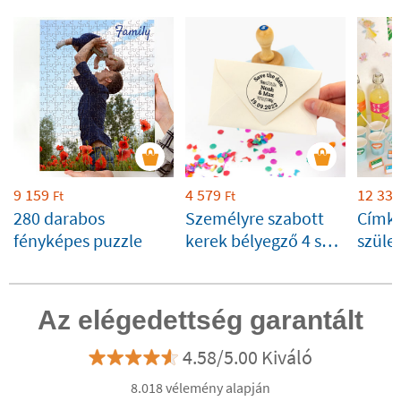
9 159
4 579
12 339
Ft
Ft
280 darabos
Személyre szabott
Címk
fényképes puzzle
kerek bélyegző 4 sor
szüle
szöveggel
dekor
Az elégedettség garantált
4.58/5.00 Kiváló
8.018 vélemény alapján