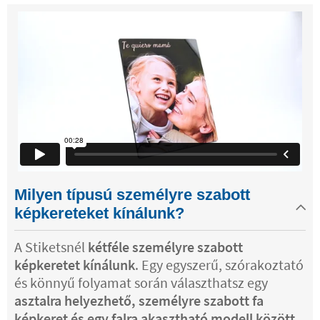
Milyen típusú személyre szabott
képkereteket kínálunk?
A Stiketsnél
kétféle személyre szabott
képkeretet kínálunk
. Egy egyszerű, szórakoztató
és könnyű folyamat során választhatsz egy
asztalra helyezhető, személyre szabott fa
képkeret és egy falra akasztható modell között
.