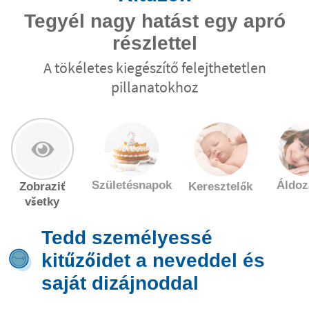
Tegyél nagy hatást egy apró
részlettel
A tökéletes kiegészítő felejthetetlen
pillanatokhoz
Születésnapok
Áldoz
Zobraziť
Keresztelők
všetky
Tedd személyessé
kitűzőidet a neveddel és
saját dizájnoddal