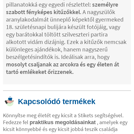
pillanatokká egy egyedi részlettel:
személyre
szabott fényképes kitűzőkkel
. A nagyszülők
aranylakodalmát ünneplő képektől gyermeked
18. születésnapi bulijára készült fotójáig, vagy
egy barátokkal töltött szilveszteri partira
alkotott vidám dizájnig. Ezek a kitűzők nemcsak
különleges ajándékok, hanem nagyszerű
beszélgetésindítók is. Ideálisak arra, hogy
mosolyt csaljanak az arcokra és egy életen át
tartó emlékeket őrizzenek.
Kapcsolódó termékek
Könnyítse meg életét egy kicsit a Stikets segítségével.
Fedezze fel
, amelyek egy
praktikus megoldásainkat
kicsit könnyebbé és egy kicsit jobbá teszik családja