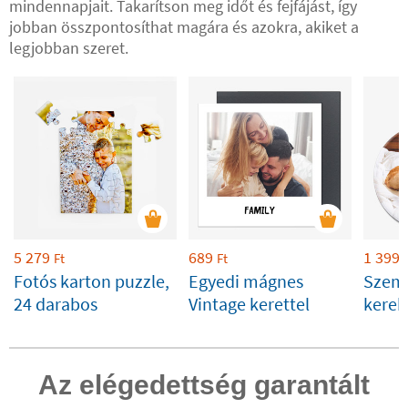
mindennapjait. Takarítson meg időt és fejfájást, így
jobban összpontosíthat magára és azokra, akiket a
legjobban szeret.
5 279
689
1 399
Ft
Ft
Fotós karton puzzle,
Egyedi mágnes
Szemé
24 darabos
Vintage kerettel
kerek
3,8 c
Az elégedettség garantált