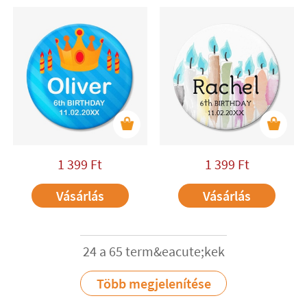
1 399
Ft
1 399
Ft
Vásárlás
Vásárlás
24 a 65 term&eacute;kek
Több megjelenítése