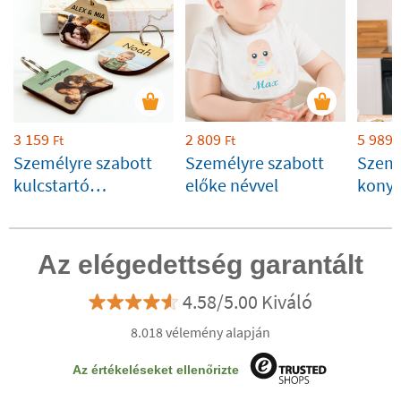
3 159
2 809
5 989
Ft
Ft
Személyre szabott
Személyre szabott
Szemé
kulcstartó
előke névvel
konyh
fényképpel
felnő
Az elégedettség garantált
4.58/5.00 Kiváló
8.018 vélemény alapján
Az értékeléseket ellenőrizte