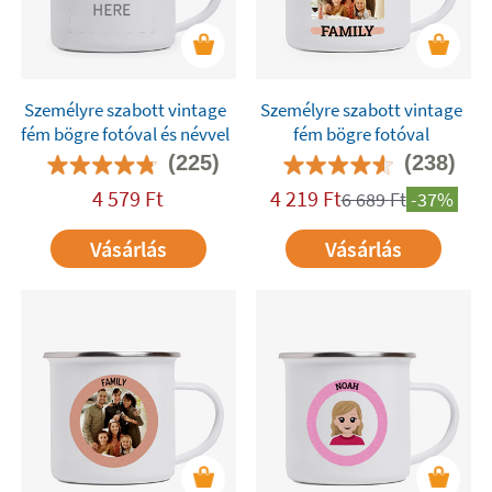
Személyre szabott vintage
Személyre szabott vintage
fém bögre fotóval és névvel
fém bögre fotóval
(225)
(238)
4 579
Ft
4 219
Ft
6 689
Ft
-37%
Vásárlás
Vásárlás