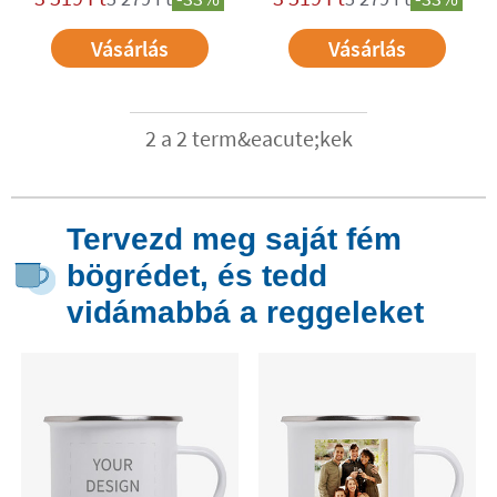
Vásárlás
Vásárlás
2 a 2 term&eacute;kek
Tervezd meg saját fém
bögrédet, és tedd
vidámabbá a reggeleket