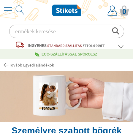
0
STANDARD SZÁLLÍTÁS
ETTŐL 6 999FT
INGYENES
ECO-SZÁLLÍTÁSSAL SPÓROLSZ
Tovább Egyedi ajándékok
Személyre szabott bögrék