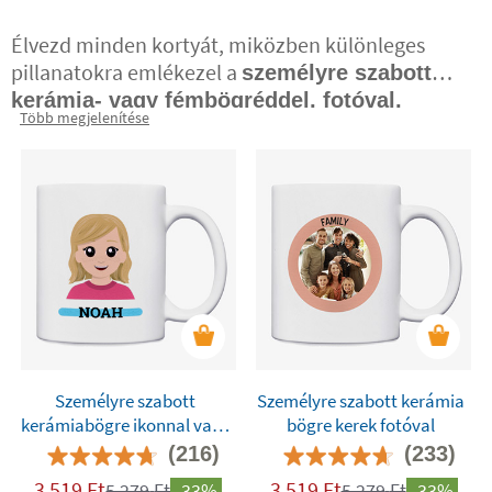
Élvezd minden kortyát, miközben különleges
pillanatokra emlékezel a
személyre szabott
kerámia- vagy fémbögréddel, fotóval,
Több megjelenítése
. Indítsd
névvel, szöveggel vagy Twinie®️-vel
a napot stílusosan és jó érzésekkel!
Személyre szabott
Személyre szabott kerámia
kerámiabögre ikonnal vagy
bögre kerek fotóval
Twinie®️-vel
(216)
(233)
3 519
Ft
3 519
Ft
5 279
Ft
-33%
5 279
Ft
-33%