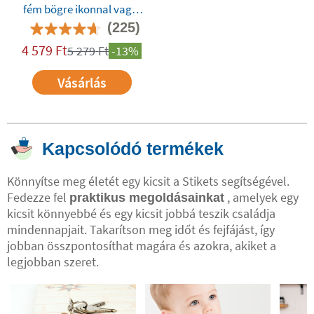
fém bögre ikonnal vagy
Twinie®️-val
(225)
4 579
Ft
5 279
Ft
-13%
Vásárlás
Kapcsolódó termékek
Könnyítse meg életét egy kicsit a Stikets segítségével.
Fedezze fel
, amelyek egy
praktikus megoldásainkat
kicsit könnyebbé és egy kicsit jobbá teszik családja
mindennapjait. Takarítson meg időt és fejfájást, így
jobban összpontosíthat magára és azokra, akiket a
legjobban szeret.