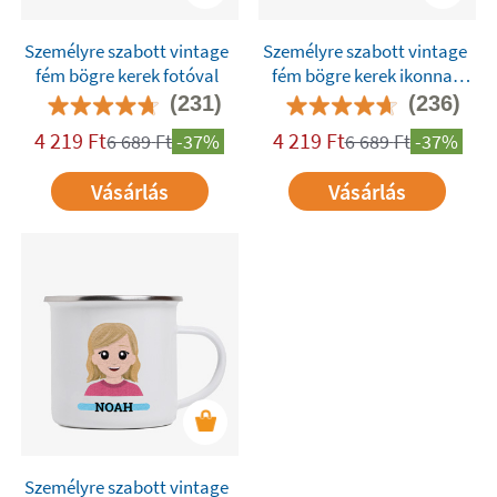
Személyre szabott vintage
Személyre szabott vintage
fém bögre kerek fotóval
fém bögre kerek ikonnal
vagy Twinie®️-val
(231)
(236)
4 219
Ft
4 219
Ft
6 689
Ft
-37%
6 689
Ft
-37%
Vásárlás
Vásárlás
Személyre szabott vintage