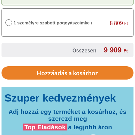
8 809
1 személyre szabott poggyászcímke nélkül
Ft
9 909
Összesen
Ft
Adj hozzá egy terméket a kosárhoz, és
szerezd meg
Top Eladások
a legjobb áron