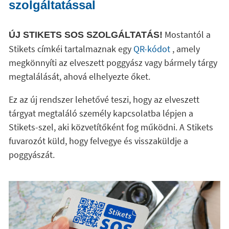
szolgáltatással
Mostantól a
ÚJ STIKETS SOS SZOLGÁLTATÁS!
Stikets címkéi tartalmaznak egy
QR-kódot
, amely
megkönnyíti az elveszett poggyász vagy bármely tárgy
megtalálását, ahová elhelyezte őket.
Ez az új rendszer lehetővé teszi, hogy az elveszett
tárgyat megtaláló személy kapcsolatba lépjen a
Stikets-szel, aki közvetítőként fog működni. A Stikets
fuvarozót küld, hogy felvegye és visszaküldje a
poggyászát.