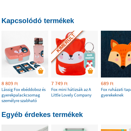
Kapcsolódó termékek
KIMERÜLT
8 809
7 749
689
Ft
Ft
Ft
Lässig Fox ebéddoboz és
Fox mini hátizsák az A
Fox ruházati tap
gyerekpalackcsomag
Little Lovely Company
gyerekeknek
személyre szabható
Egyéb érdekes termékek