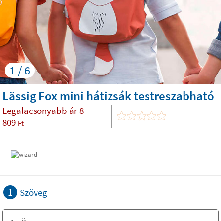
1 / 6
Lässig Fox mini hátizsák testreszabható
Legalacsonyabb ár
8
809
Ft
1
Szöveg