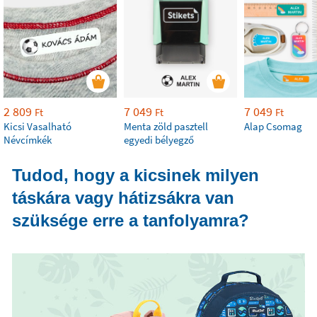
2 809
7 049
7 049
Ft
Ft
Ft
Kicsi Vasalható
Menta zöld pasztell
Alap Csomag
Névcímkék
egyedi bélyegző
Tudod, hogy a kicsinek milyen
táskára vagy hátizsákra van
szüksége erre a tanfolyamra?