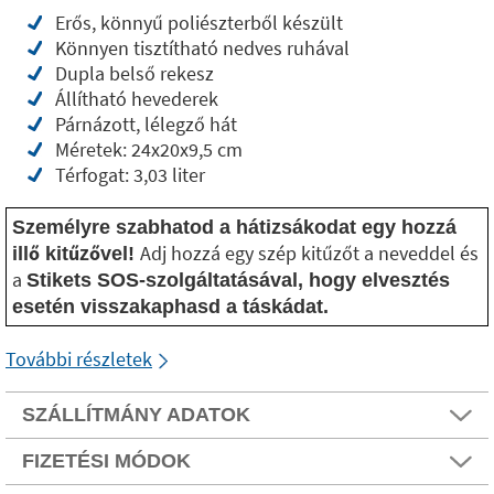
Erős, könnyű poliészterből készült
Könnyen tisztítható nedves ruhával
Dupla belső rekesz
Állítható hevederek
Párnázott, lélegző hát
Méretek: 24x20x9,5 cm
Térfogat: 3,03 liter
Személyre szabhatod a hátizsákodat egy hozzá
Adj hozzá egy szép kitűzőt a neveddel és
illő kitűzővel!
a
Stikets SOS-szolgáltatásával, hogy elvesztés
esetén visszakaphasd a táskádat.
További részletek
SZÁLLÍTMÁNY ADATOK
FIZETÉSI MÓDOK