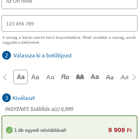
A szöveg a beírás szerint kerül kinyomtatásra. Minél rövidebb a szöveg, annál
nagyobb a betűméret.
2
Válassza ki a betűtípust
3
Kiválaszt
INGYENES Szállítás a(z) 6,999
9 909
1 db egyedi névtáblával!
Ft