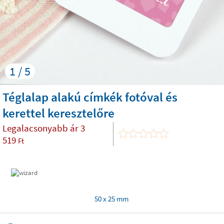
1 / 5
Téglalap alakú címkék fotóval és
kerettel keresztelőre
Legalacsonyabb ár
3
519
Ft
50 x 25 mm