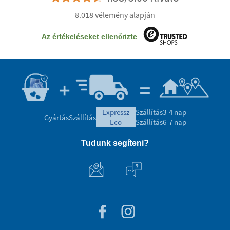
8.018 vélemény alapján
Az értékeléseket ellenőrizte
expressz
Szállítás
3-4 nap
Gyártás
Szállítás
eco
Szállítás
6-7 nap
Tudunk segíteni?