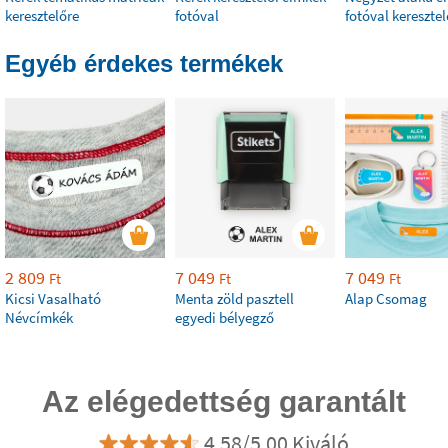
keresztelőre
fotóval
fotóval keresztel
Egyéb érdekes termékek
2 809
7 049
7 049
Ft
Ft
Ft
Kicsi Vasalható
Menta zöld pasztell
Alap Csomag
Névcímkék
egyedi bélyegző
Az elégedettség garantált
4.58/5.00 Kiváló