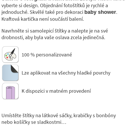
vyberte si design. Objednání fotoštítků je rychlé a
jednoduché. Skvělé také pro dekoraci
.
baby shower
Kraftová kartička není součástí balení.
Navrhněte si samolepicí štítky a nalepte je na své
drobnosti, aby byla vaše oslava zcela jedinečná.
100 % personalizované
Lze aplikovat na všechny hladké povrchy
K dispozici v matném provedení
Umístěte štítky na látkové sáčky, krabičky s bonbóny
nebo košíčky se sladkostmi…