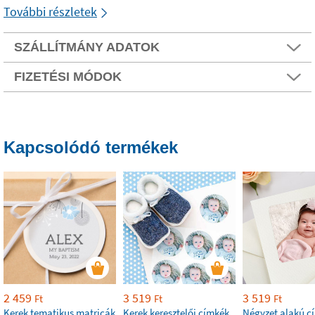
További részletek
SZÁLLÍTMÁNY ADATOK
FIZETÉSI MÓDOK
Kapcsolódó termékek
2 459
3 519
3 519
Ft
Ft
Ft
Kerek tematikus matricák
Kerek keresztelői címkék
Négyzet alakú c