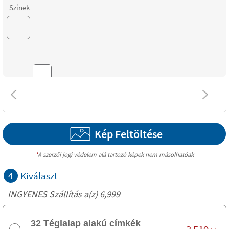
Színek
Kombinációk
Kép Feltöltése
Textúrák
*
A szerzői jogi védelem alá tartozó képek nem másolhatóak
4
Kiválaszt
INGYENES Szállítás a(z) 6,999
32 Téglalap alakú címkék