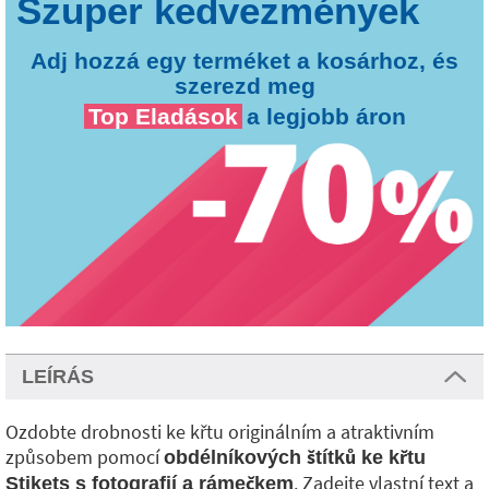
Adj hozzá egy terméket a kosárhoz, és
szerezd meg
Top Eladások
a legjobb áron
LEÍRÁS
Ozdobte drobnosti ke křtu originálním a atraktivním
způsobem pomocí
obdélníkových štítků ke křtu
. Zadejte vlastní text a
Stikets s fotografií a rámečkem