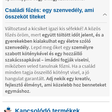
Családi főzés: egy szenvedély, ami
összeköt titeket
Változtasd a kicsiket igazi kis séfekké! A közös
főzés öröm, mert
együtt töltött időt jelent, és a
gyerekekben kialakulhat egy életre szóló
szenvedély
. Lepd meg őket egy
személyre
szabott köténykével és egy hozzáillő
szakácssapkával – imádni fogják viselni
,
miközben veled tanulnak főzni. Ha a család
minden tagja összeillő kötényt visel, a jó
hangulat garantált.
Adj nekik egy kreatív,
fejlesztő élményt, ami közelebb hoz benneteket
egymáshoz
.
Kapcsolódó termékek