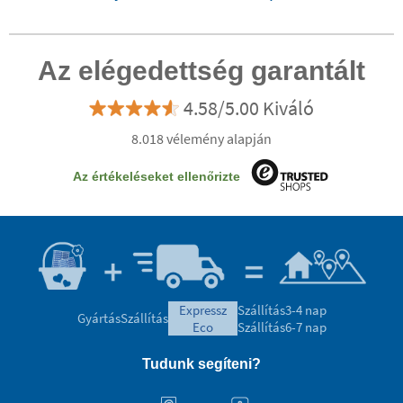
táska
Az elégedettség garantált
4.58/5.00 Kiváló
8.018 vélemény alapján
Az értékeléseket ellenőrizte
expressz
Szállítás
3-4 nap
Gyártás
Szállítás
eco
Szállítás
6-7 nap
Tudunk segíteni?