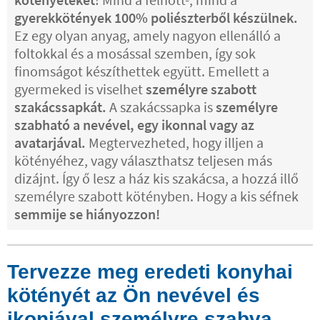
gyerekkötények 100% poliészterből készülnek.
Ez egy olyan anyag, amely nagyon ellenálló a
foltokkal és a mosással szemben, így sok
finomságot készíthettek együtt. Emellett a
gyermeked is viselhet
személyre szabott
szakácssapkát.
A szakácssapka is
személyre
szabható a nevével, egy ikonnal vagy az
avatarjával.
Megtervezheted, hogy illjen a
kötényéhez, vagy választhatsz teljesen más
dizájnt. Így ő lesz a ház kis szakácsa, a hozzá illő
személyre szabott kötényben. Hogy a kis séfnek
semmije se hiányozzon!
Tervezze meg eredeti konyhai
kötényét az Ön nevével és
ikonjával személyre szabva