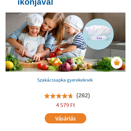
ikonjával
Szakácssapka gyerekeknek
(262)
4 579
Ft
Vásárlás