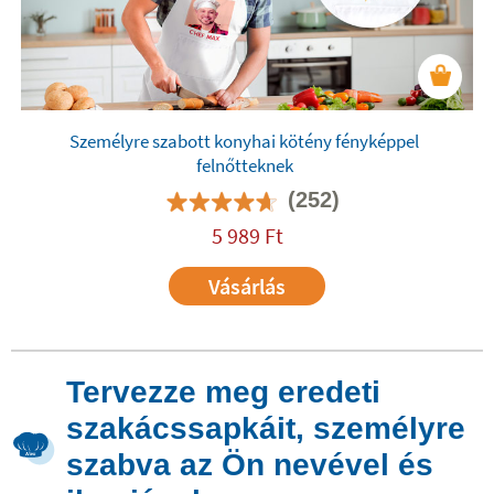
Személyre szabott konyhai kötény fényképpel
felnőtteknek
(252)
5 989
Ft
Vásárlás
Tervezze meg eredeti
szakácssapkáit, személyre
szabva az Ön nevével és