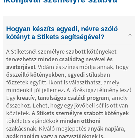
Hogyan készíts egyedi, névre szóló
kötényt a Stikets segítségével?
A Stiketsnél
személyre szabott kötényeket
tervezhetsz minden családtag nevével és
avatarjával
. Vidám és színes módja annak, hogy
összeillő kötényekben, egyedi stílusban
főzzetek együtt. Ikont is választhatsz, amely
mindenkit jól jellemez. A főzés igazi élmény lesz!
Egy
kreatív, tanulságos családi program
, amely
összehoz. Lehet, hogy egy jövőbeli séf is ott van
köztetek.
A Stikets személyre szabott kötények
tökéletes ajándékok
minden otthoni
szakácsnak
. Kiváló meglepetés
anyák napjára,
apák napjára vagy a nagyszülőknek is
.