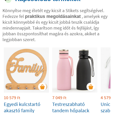
Könnyítse meg életét egy kicsit a Stikets segítségével.
Fedezze fel
, amelyek egy
praktikus megoldásainkat
kicsit könnyebbé és egy kicsit jobbá teszik családja
mindennapjait. Takarítson meg időt és fejfájást, így
jobban összpontosíthat magára és azokra, akiket a
legjobban szeret.
10 579
7 049
4 579
Ft
Ft
Egyedi kulcstartó
Testreszabható
Unico
akasztó family
tandem hőpalack
szabo