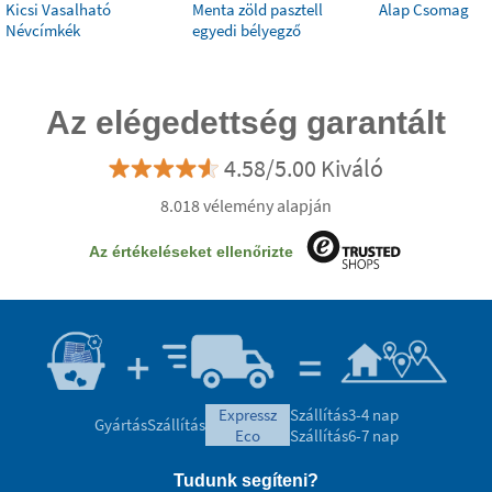
Kicsi Vasalható
Menta zöld pasztell
Alap Csomag
Névcímkék
egyedi bélyegző
Az elégedettség garantált
4.58/5.00 Kiváló
8.018 vélemény alapján
Az értékeléseket ellenőrizte
expressz
Szállítás
3-4 nap
Gyártás
Szállítás
eco
Szállítás
6-7 nap
Tudunk segíteni?