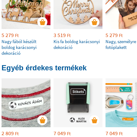
5 279
3 519
5 279
Ft
Ft
Ft
Nagy fából készült
Kis fa boldog karácsonyi
Nagy, személyre
boldog karácsonyi
dekoráció
fotóplakett
dekoráció
Egyéb érdekes termékek
2 809
7 049
7 049
Ft
Ft
Ft