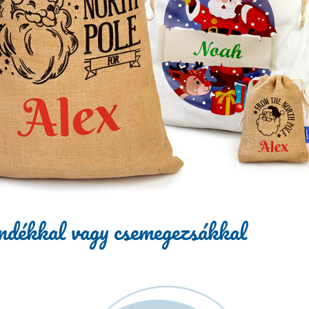
ándékkal vagy csemegezsákkal