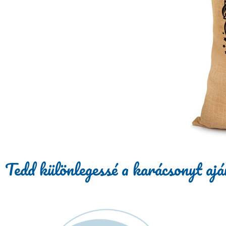
Tedd különlegessé a karácsonyt aj