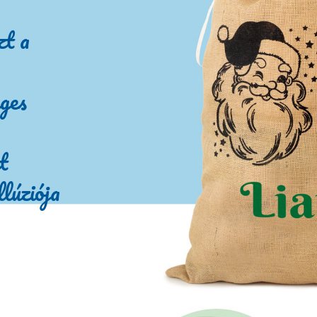
zt a
ges
t
llúziója