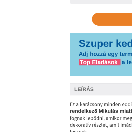
Adj hozzá egy term
Top Eladások
a l
LEÍRÁS
Ez a karácsony minden eddi
rendelkező Mikulás miat
fognak lepődni, amikor megl
dekoratív részlet, amit imád
lesznek.