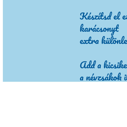
Készítsd el e
karácsonyt
extra különle
Add a kicsike
a névzsákok i