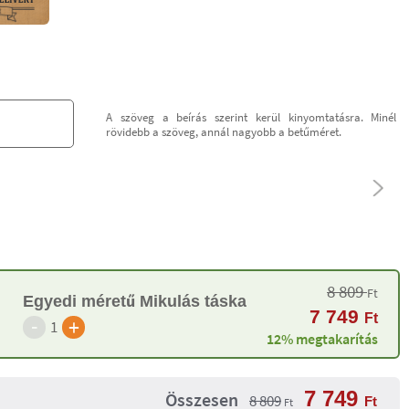
A szöveg a beírás szerint kerül kinyomtatásra. Minél
rövidebb a szöveg, annál nagyobb a betűméret.
8 809
Ft
Egyedi méretű Mikulás táska
7 749
Ft
-
+
1
12% megtakarítás
7 749
Összesen
8 809
Ft
Ft