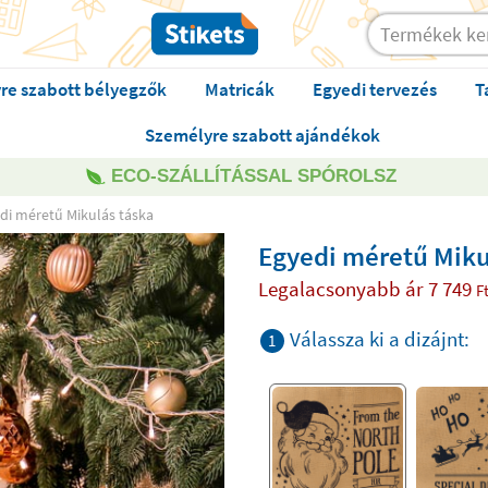
re szabott bélyegzők
Matricák
Egyedi tervezés
T
Személyre szabott ajándékok
ECO-SZÁLLÍTÁSSAL SPÓROLSZ
di méretű Mikulás táska
Egyedi méretű Miku
Legalacsonyabb ár
7 749
F
Válassza ki a dizájnt:
1