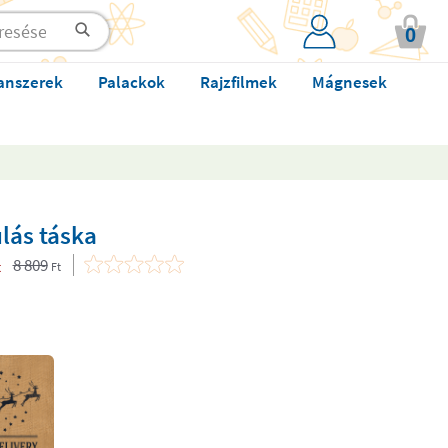
0
anszerek
Palackok
Rajzfilmek
Mágnesek
lás táska
8 809
t
Ft