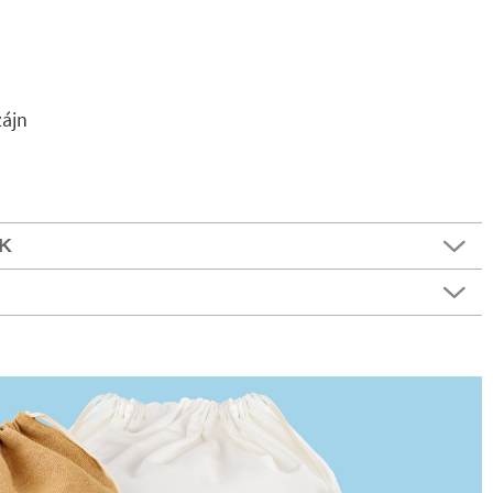
zájn
K