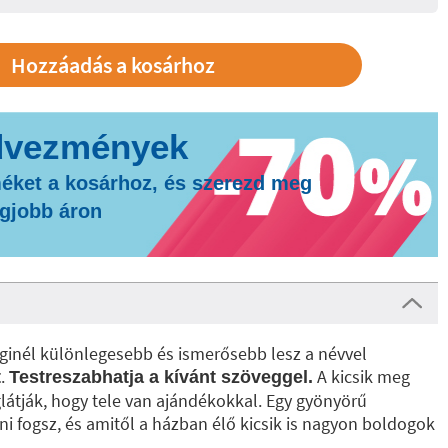
éket a kosárhoz, és szerezd meg
egjobb áron
ginél különlegesebb és ismerősebb lesz a névvel
.
A kicsik meg
t
Testreszabhatja a kívánt szöveggel.
átják, hogy tele van ajándékokkal. Egy gyönyörű
ni fogsz, és amitől a házban élő kicsik is nagyon boldogok