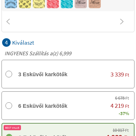
4
Kiválaszt
INGYENES Szállítás a(z) 6,999
3 339
3 Esküvői karkötők
Ft
6 678
Ft
4 219
6 Esküvői karkötők
Ft
-37%
BEST VALUE
10 017
Ft