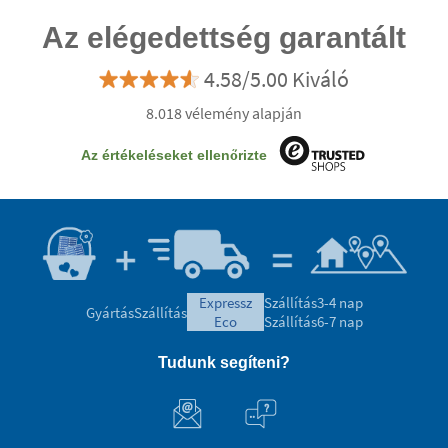
Az elégedettség garantált
4.58/5.00 Kiváló
8.018 vélemény alapján
Az értékeléseket ellenőrizte
expressz
Szállítás
3-4 nap
Gyártás
Szállítás
eco
Szállítás
6-7 nap
Tudunk segíteni?