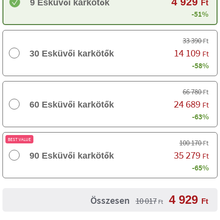
4 929
9 Esküvői karkötők
Ft
-51%
33 390
Ft
14 109
30 Esküvői karkötők
Ft
-58%
66 780
Ft
24 689
60 Esküvői karkötők
Ft
-63%
BEST VALUE
100 170
Ft
35 279
90 Esküvői karkötők
Ft
-65%
4 929
Összesen
10 017
Ft
Ft