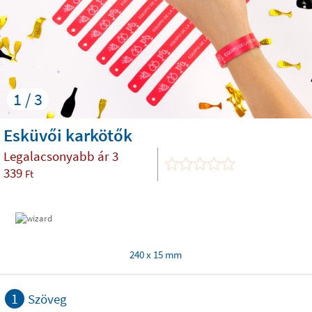
1 / 3
Esküvői karkötők
Legalacsonyabb ár
3
339
Ft
240 x 15 mm
1
Szöveg