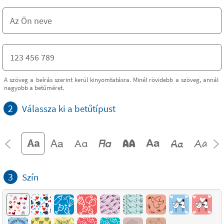
A szöveg a beírás szerint kerül kinyomtatásra. Minél rövidebb a szöveg, annál
nagyobb a betűméret.
2
Válassza ki a betűtípust
3
Szín