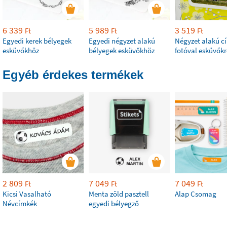
6 339
5 989
3 519
Ft
Ft
Ft
Egyedi kerek bélyegek
Egyedi négyzet alakú
Négyzet alakú c
esküvőkhöz
bélyegek esküvőkhöz
fotóval esküvőkr
Egyéb érdekes termékek
2 809
7 049
7 049
Ft
Ft
Ft
Kicsi Vasalható
Menta zöld pasztell
Alap Csomag
Névcímkék
egyedi bélyegző