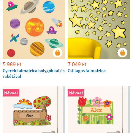
5 989
7 049
Ft
Ft
Gyerek falmatrica bolygókkal és
Csillagos falmatrica
rakétával
Névvel
Névvel