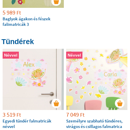
5 989
Ft
Baglyok ágakon és fészek
falimatricák 3
Tündérek
Névvel
Névvel
3 519
7 049
Ft
Ft
Egyedi tündér falmatricák
Személyre szabható tündéres,
névvel
virágos és csillagos falmatrica