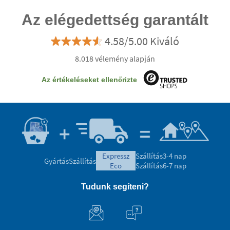
Az elégedettség garantált
4.58/5.00 Kiváló
8.018 vélemény alapján
Az értékeléseket ellenőrizte
expressz
Szállítás
3-4 nap
Gyártás
Szállítás
eco
Szállítás
6-7 nap
Tudunk segíteni?