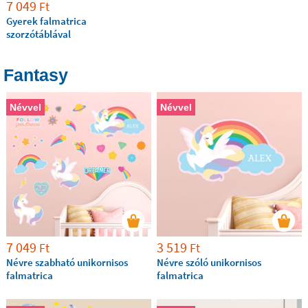
7 049
Ft
Gyerek falmatrica
szorzótáblával
Fantasy
Névvel
Névvel
7 049
3 519
Ft
Ft
Névre szabható unikornisos
Névre szóló unikornisos
falmatrica
falmatrica