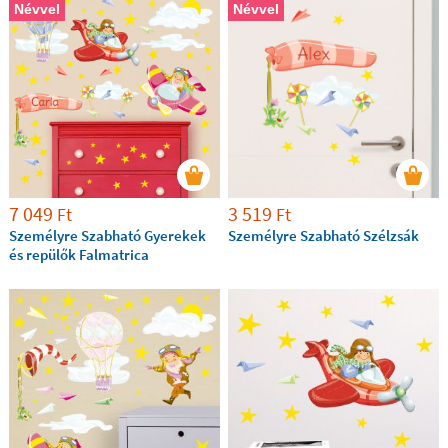
Névvel
Névvel
7 049
3 519
Ft
Ft
Személyre Szabható Gyerekek
Személyre Szabható Szélzsák
és repülők Falmatrica