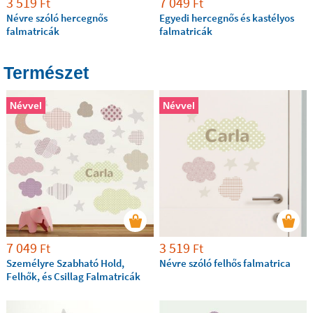
3 519
7 049
Ft
Ft
Névre szóló hercegnős
Egyedi hercegnős és kastélyos
falmatricák
falmatricák
Természet
Névvel
Névvel
7 049
3 519
Ft
Ft
Személyre Szabható Hold,
Névre szóló felhős falmatrica
Felhők, és Csillag Falmatricák