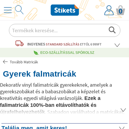
0
STANDARD SZÁLLÍTÁS
ETTŐL 6 999FT
INGYENES
ECO-SZÁLLÍTÁSSAL SPÓROLSZ
Tovább Matricák
Gyerek falmatricák
Dekoratív vinyl falimatricák gyerekeknek, amelyek a
gyerekszobákat és a babaszobákat a képzelet és
kreativitás egyedi világává varázsolják.
Ezek a
falimatricák 100%-ban eltávolíthatók és
. Szabadon variálhatod a matricákat,
újrafelhelyezhetők
és tetszés szerint dekorálhatod velük a babaszoba vagy
gyerekszoba falait. Minden Stikets gyerek falimatrica
Találja meg, amit keres!