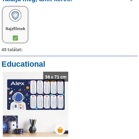
textilvinil anyagból készül:
nagyon könnyen
felhelyezhető, eltávolítható és nem hagy nyomot a
. A gyerekek akár maguk is felrakhatják őket!
falon
Rajzfilmek
45 találat:
Educational
38 x 71 cm