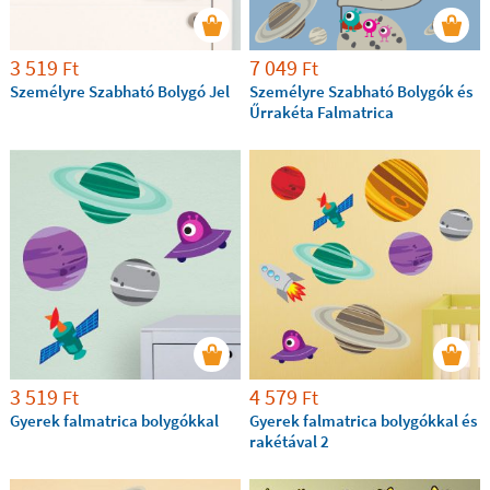
3 519
7 049
Ft
Ft
Személyre Szabható Bolygó Jel
Személyre Szabható Bolygók és
Űrrakéta Falmatrica
3 519
4 579
Ft
Ft
Gyerek falmatrica bolygókkal
Gyerek falmatrica bolygókkal és
rakétával 2