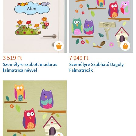
3 519
7 049
Ft
Ft
Személyre szabott madaras
Személyre Szabható Bagoly
falmatrica névvel
Falmatricák