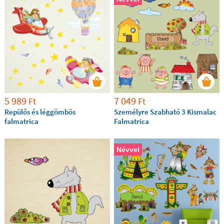
5 989
7 049
Ft
Ft
Repülős és léggömbös
Személyre Szabható 3 Kismalac
falmatrica
Falmatrica
Névvel