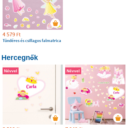
4 579
Ft
Tündéres és csillagos falmatrica
Hercegnők
Névvel
Névvel