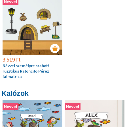
Névvel
3 519
Ft
Névvel személyre szabott
rusztikus Ratoncito Pérez
falmatrica
Kalózok
Névvel
Névvel