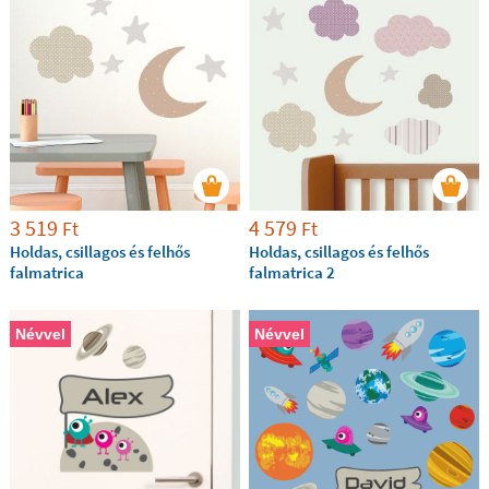
3 519
4 579
Ft
Ft
Holdas, csillagos és felhős
Holdas, csillagos és felhős
falmatrica
falmatrica 2
Névvel
Névvel