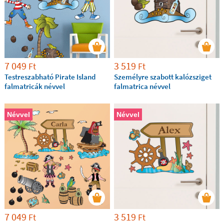
7 049
3 519
Ft
Ft
Testreszabható Pirate Island
Személyre szabott kalózsziget
falmatricák névvel
falmatrica névvel
Névvel
Névvel
7 049
3 519
Ft
Ft