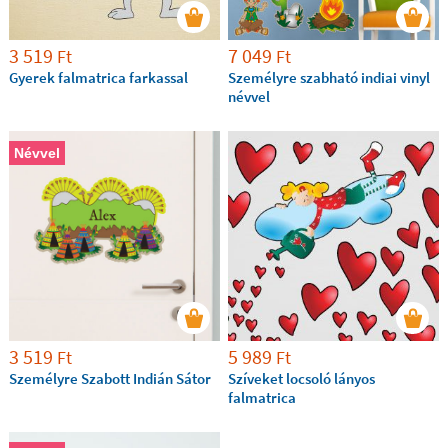
3 519
7 049
Ft
Ft
Gyerek falmatrica farkassal
Személyre szabható indiai vinyl
névvel
Névvel
3 519
5 989
Ft
Ft
Személyre Szabott Indián Sátor
Szíveket locsoló lányos
falmatrica