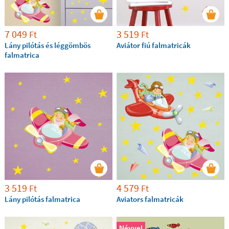
7 049
3 519
Ft
Ft
Lány pilótás és léggömbös
Aviátor fiú falmatricák
falmatrica
3 519
4 579
Ft
Ft
Lány pilótás falmatrica
Aviators falmatricák
Névvel