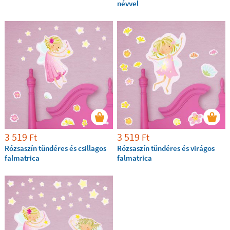
névvel
3 519
3 519
Ft
Ft
Rózsaszín tündéres és csillagos
Rózsaszín tündéres és virágos
falmatrica
falmatrica