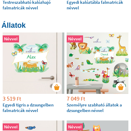
Testreszabható kalózhajó
Egyedi kalóztábla falmatricák
falmatricák névvel
névvel
Állatok
Névvel
Névvel
3 519
7 049
Ft
Ft
Egyedi tigris a dzsungelben
Személyre szabható állatok a
falmatricák névvel
dzsungelben névvel
Névvel
Névvel