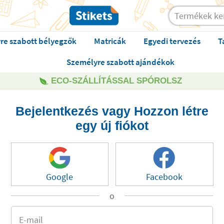
re szabott bélyegzők
Matricák
Egyedi tervezés
T
Személyre szabott ajándékok
ECO-SZÁLLÍTÁSSAL SPÓROLSZ
Bejelentkezés vagy Hozzon létre
egy új fiókot
Google
Facebook
o