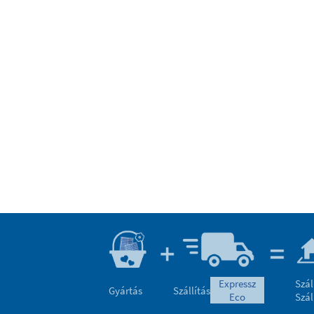
expressz
Szál
Gyártás
Szállítás
eco
Szál