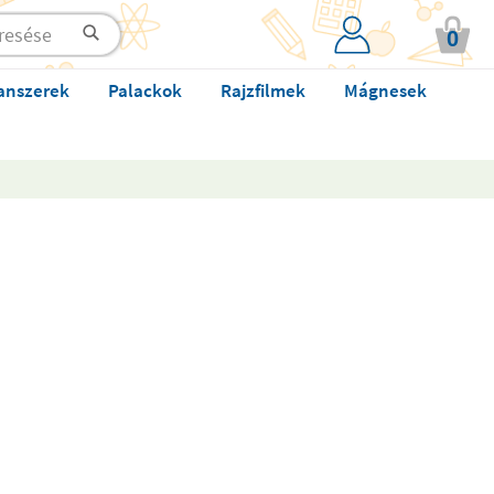
0
anszerek
Palackok
Rajzfilmek
Mágnesek