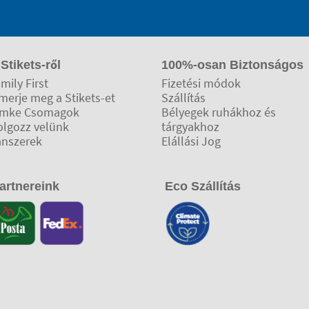
 Stikets-ről
100%-osan Biztonságos
mily First
Fizetési módok
merje meg a Stikets-et
Szállítás
ímke Csomagok
Bélyegek ruhákhoz és
olgozz velünk
tárgyakhoz
anszerek
Elállási Jog
artnereink
Eco Szállítás