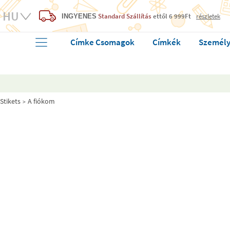
Standard Szállítás
ettől 6 999Ft
részletek
INGYENES
Címke Csomagok
Címkék
Személy
Stikets
A fiókom