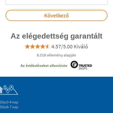
Az elégedettség garantált
4.57/5.00 Kiváló
8.018 vélemény alapján
Az értékeléseket ellenőrizte
lítás
3-4 nap
lítás
6-7 nap