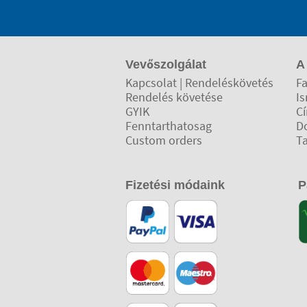
Vevőszolgálat
A
Kapcsolat | Rendeléskövetés
Fa
Rendelés követése
Is
GYIK
C
Fenntarthatosag
D
Custom orders
T
Fizetési módaink
P