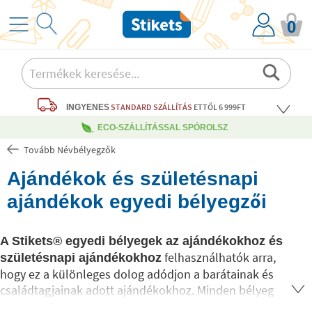
0
STANDARD SZÁLLÍTÁS
ETTŐL 6 999FT
INGYENES
ECO-SZÁLLÍTÁSSAL SPÓROLSZ
Tovább Névbélyegzők
Ajándékok és születésnapi
ajándékok egyedi bélyegzői
A Stikets®️ egyedi bélyegek az ajándékokhoz és
felhasználhatók arra,
születésnapi ajándékokhoz
hogy ez a különleges dolog adódjon a barátainak és
családtagjainak adott ajándékokhoz. Minden bélyeg
100% -ban testreszabható bármilyen szöveggel