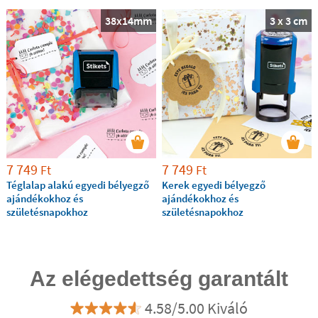
, amelyet használni szeretne. Sok
és kivitelben
38x14mm
3 x 3 cm
közül lehet választani! Használja a Stikets®️
bélyegeket ajándékokhoz és születésnapi
ajándékokhoz, hogy szép és személyes vonzerőt
adjon ajándékainak, különlegessé téve azokat.
7 749
7 749
Ft
Ft
Téglalap alakú egyedi bélyegző
Kerek egyedi bélyegző
ajándékokhoz és
ajándékokhoz és
születésnapokhoz
születésnapokhoz
Az elégedettség garantált
4.58/5.00 Kiváló