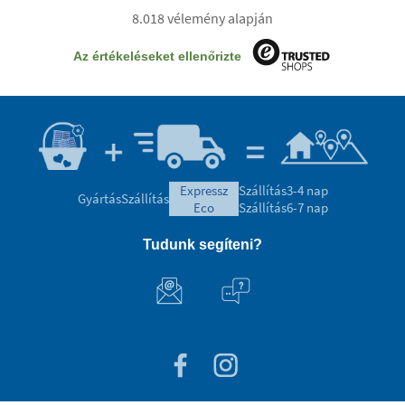
8.018 vélemény alapján
Az értékeléseket ellenőrizte
expressz
Szállítás
3-4 nap
Gyártás
Szállítás
eco
Szállítás
6-7 nap
Tudunk segíteni?