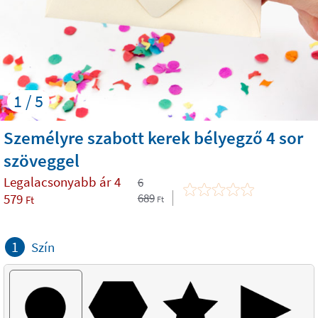
1 / 5
Személyre szabott kerek bélyegző 4 sor
szöveggel
Legalacsonyabb ár
4
6
579
689
Ft
Ft
1
Szín