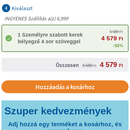
4
Kiválaszt
INGYENES Szállítás a(z) 6,999
6 689
Ft
1 Személyre szabott kerek
4 579
Ft
bélyegző 4 sor szöveggel
-32%
4 579
Összesen
6 689
Ft
Ft
Adj hozzá egy terméket a kosárhoz, és