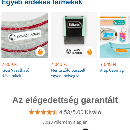
Egyéb érdekes termékek
2 809
7 049
7 049
Ft
Ft
Ft
Kicsi Vasalható
Menta zöld pasztell
Alap Csomag
Névcímkék
egyedi bélyegző
Az elégedettség garantált
4.58/5.00 Kiváló
8.018 vélemény alapján