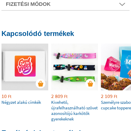
FIZETÉSI MÓDOK
Kapcsolódó termékek
10
2 809
2 109
Ft
Ft
Ft
Négyzet alakú címkék
Kivehető,
Személyre szabo
újrafelhasználható szövet
cupcake topper
azonosítójú karkötők
gyerekeknek