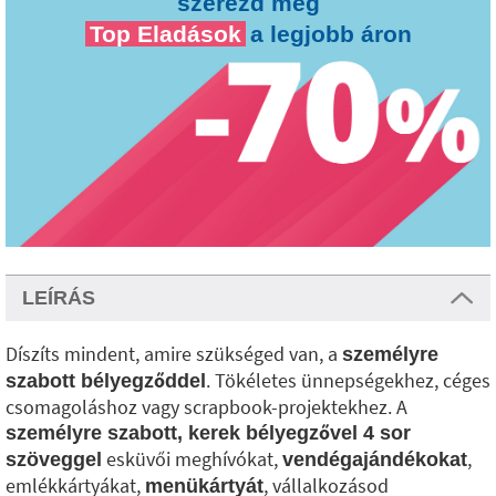
szerezd meg
Top Eladások
a legjobb áron
LEÍRÁS
Díszíts mindent, amire szükséged van, a
személyre
. Tökéletes ünnepségekhez, céges
szabott bélyegződdel
csomagoláshoz vagy scrapbook-projektekhez. A
személyre szabott, kerek bélyegzővel 4 sor
esküvői meghívókat,
,
szöveggel
vendégajándékokat
emlékkártyákat,
, vállalkozásod
menükártyát