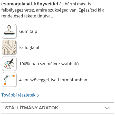
,
és bármi mást is
csomagolását
könyveidet
felbélyegezhetsz, amire szükséged van. Egészítsd ki a
rendelésed fekete tintával.
Gumitalp
Fa foglalat
100%-ban személyre szabható
4 sor szöveggel, ívelt formátumban
További részletek
SZÁLLÍTMÁNY ADATOK