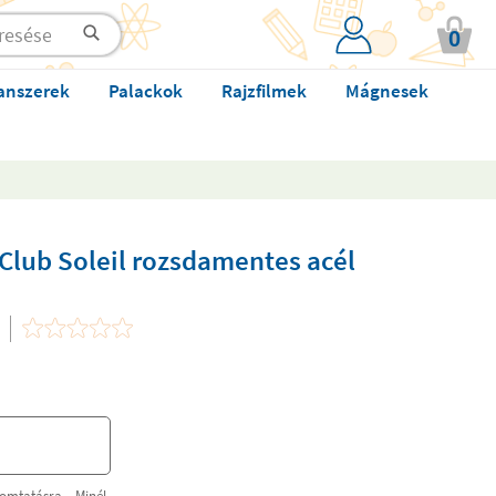
0
anszerek
Palackok
Rajzfilmek
Mágnesek
Club Soleil rozsdamentes acél
omtatásra. Minél