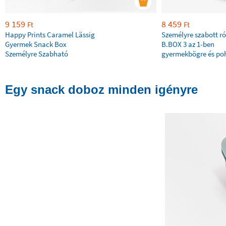
9 159
8 459
Ft
Ft
Happy Prints Caramel Lässig
Személyre szabott ró
Gyermek Snack Box
B.BOX 3 az 1-ben
Személyre Szabható
gyermekbögre és poh
Egy snack doboz minden igényre