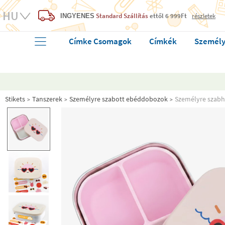
Standard Szállítás
ettől 6 999Ft
részletek
INGYENES
Címke Csomagok
Címkék
Személy
Stikets
Tanszerek
Személyre szabott ebéddobozok
Személyre szabh