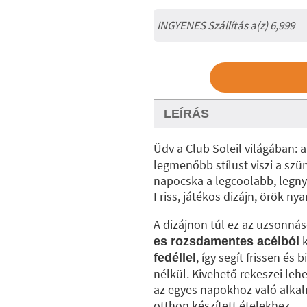
INGYENES Szállítás a(z) 6,999
LEÍRÁS
Üdv a Club Soleil világában: 
legmenőbb stílust viszi a szü
napocska a legcoolabb, legn
Friss, játékos dizájn, örök ny
A dizájnon túl ez az uzsonnás
k
es rozsdamentes acélból
, így segít frissen és
fedéllel
nélkül. Kivehető rekeszei lehe
az egyes napokhoz való alkalm
otthon készített ételekhez.