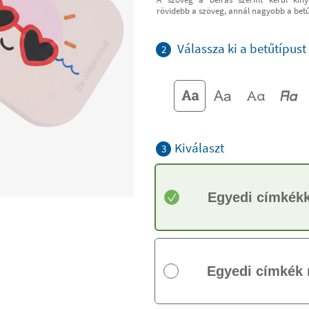
rövidebb a szöveg, annál nagyobb a bet
Válassza ki a betűtípust
2
Kiválaszt
3
Egyedi címkékk
Egyedi címkék 