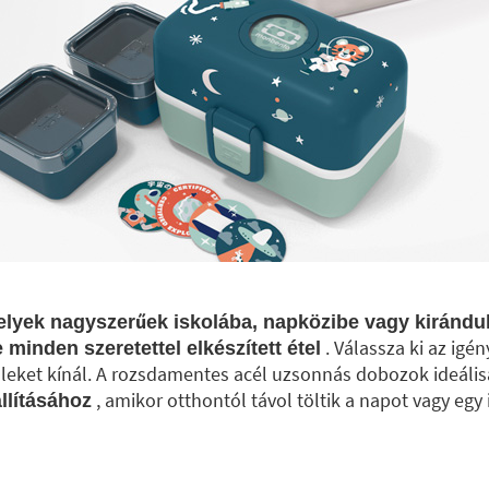
melyek nagyszerűek iskolába, napközibe vagy kirán
. Válassza ki az igé
minden szeretettel elkészített étel
leket kínál. A rozsdamentes acél uzsonnás dobozok ideáli
, amikor otthontól távol töltik a napot vagy eg
llításához