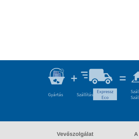
expressz
Szál
Gyártás
Szállítás
eco
Szál
Vevőszolgálat
A