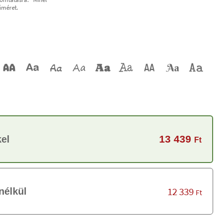
űméret.
13 439
el
Ft
12 339
nélkül
Ft