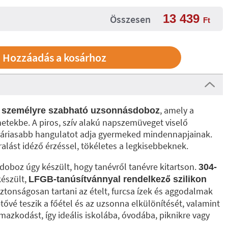
13 439
Összesen
Ft
a
, amely a
személyre szabható uzsonnásdoboz
netekbe. A piros, szív alakú napszemüveget viselő
yáriasabb hangulatot adja gyermeked mindennapjainak.
aralást idéző érzéssel, tökéletes a legkisebbeknek.
doboz úgy készült, hogy tanévről tanévre kitartson.
304-
észült,
LFGB-tanúsítvánnyal rendelkező szilikon
 biztonságosan tartani az ételt, furcsa ízek és aggodalmak
tővé teszik a főétel és az uzsonna elkülönítését, valamint
azkodást, így ideális iskolába, óvodába, piknikre vagy