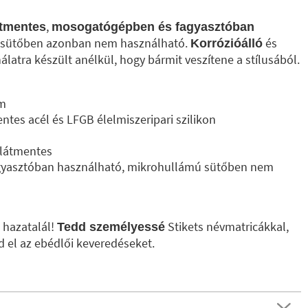
,
átmentes
mosogatógépben és fagyasztóban
 sütőben azonban nem használható.
és
Korrózióálló
latra készült anélkül, hogy bármit veszítene a stílusából.
cm
tes acél és LFGB élelmiszeripari szilikon
alátmentes
yasztóban használható, mikrohullámú sütőben nem
l
 hazatalál!
Stikets névmatricákkal,
Tedd személyessé
d el az ebédlői keveredéseket.