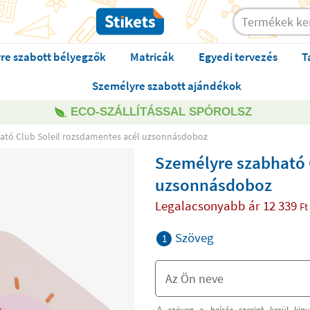
re szabott bélyegzők
Matricák
Egyedi tervezés
T
Személyre szabott ajándékok
ECO-SZÁLLÍTÁSSAL SPÓROLSZ
ató Club Soleil rozsdamentes acél uzsonnásdoboz
Személyre szabható 
uzsonnásdoboz
Legalacsonyabb ár
12 339
Ft
Szöveg
1
A szöveg a beírás szerint kerül kiny