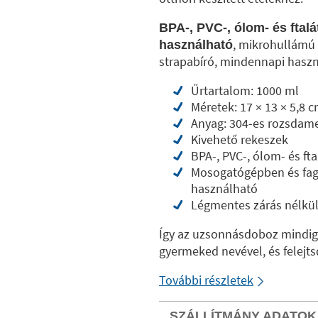
BPA-, PVC-, ólom- és ftal
, mikrohullámú
használható
strapabíró, mindennapi haszná
Űrtartalom: 1000 ml
Méretek: 17 × 13 × 5,8 
Anyag: 304-es rozsdamen
Kivehető rekeszek
BPA-, PVC-, ólom- és ft
Mosogatógépben és fag
használható
Légmentes zárás nélkü
Így az uzsonnásdoboz mindig
gyermeked nevével, és felejts
További részletek
SZÁLLÍTMÁNY ADATOK