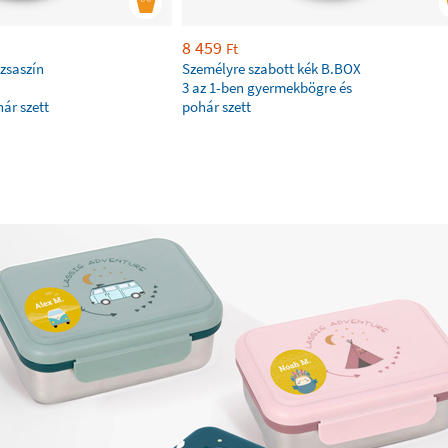
8 459
Ft
zsaszín
Személyre szabott kék B.BOX
3 az 1-ben gyermekbögre és
ár szett
pohár szett