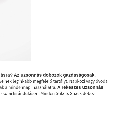
dulásra? Az uzsonnás dobozok gazdaságosak,
nyeinek leginkább megfelelő tartályt. Napközi vagy óvoda
sak a mindennapi használatra.
A rekeszes uzsonnás
y iskolai kiránduláson. Minden Stikets Snack doboz