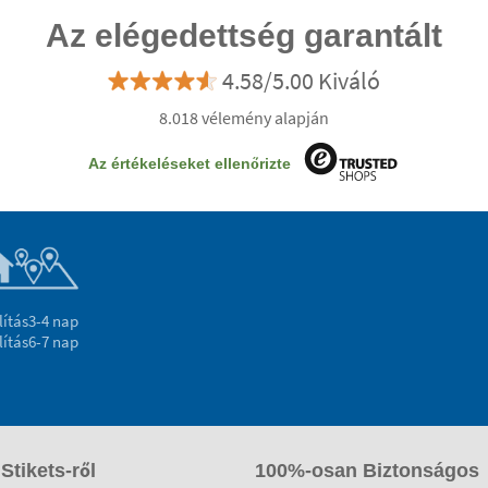
Az elégedettség garantált
4.58/5.00 Kiváló
8.018 vélemény alapján
Az értékeléseket ellenőrizte
lítás
3-4 nap
lítás
6-7 nap
 Stikets-ről
100%-osan Biztonságos