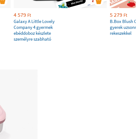
4 579
5 279
Ft
Ft
Galaxy A Little Lovely
B.Box Blush Cr
Company 4 gyermek
gyerek uzsonn
ebéddoboz készlete
rekeszekkel
személyre szabható