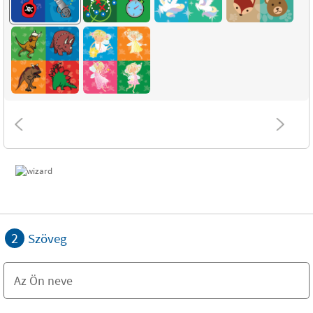
2
Szöveg