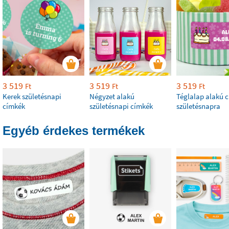
3 519
3 519
3 519
Ft
Ft
Ft
Kerek születésnapi
Négyzet alakú
Téglalap alakú 
címkék
születésnapi címkék
születésnapra
Egyéb érdekes termékek