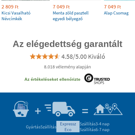
2 809
7 049
7 049
Ft
Ft
Ft
Kicsi Vasalható
Menta zöld pasztell
Alap Csomag
Névcímkék
egyedi bélyegző
Az elégedettség garantált
4.58/5.00 Kiváló
8.018 vélemény alapján
Az értékeléseket ellenőrizte
expressz
Szállítás
3-4 nap
Gyártás
Szállítás
eco
Szállítás
6-7 nap