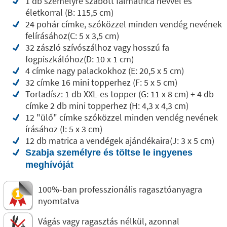
1 db személyre szabott falmatrica névvel és
életkorral (B: 115,5 cm)
24 pohár címke, szóközzel minden vendég nevének
felírásához(C: 5 x 3,5 cm)
32 zászló szívószálhoz vagy hosszú fa
fogpiszkálóhoz(D: 10 x 1 cm)
4 címke nagy palackokhoz (E: 20,5 x 5 cm)
32 címke 16 mini topperhez (F: 5 x 5 cm)
Tortadísz: 1 db XXL-es topper (G: 11 x 8 cm) + 4 db
címke 2 db mini topperhez (H: 4,3 x 4,3 cm)
12 "ülő" címke szóközzel minden vendég nevének
írásához (I: 5 x 3 cm)
12 db matrica a vendégek ajándékaira(J: 3 x 5 cm)
Szabja személyre és töltse le ingyenes
meghívóját
100%-ban professzionális ragasztóanyagra
nyomtatva
Vágás vagy ragasztás nélkül, azonnal