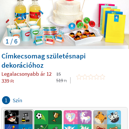
1 / 6
Címkecsomag születésnapi
dekorációhoz
Legalacsonyabb ár
12
15
339
519
Ft
Ft
1
Szín