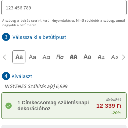
A szöveg a beírás szerint kerül kinyomtatásra. Minél rövidebb a szöveg, annál
nagyobb a betűméret.
3
Válassza ki a betűtípust
4
Kiválaszt
INGYENES Szállítás a(z) 6,999
15 519
Ft
1 Címkecsomag születésnapi
12 339
Ft
dekorációhoz
-20%