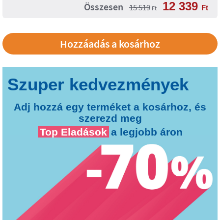
12 339
Összesen
15 519
Ft
Ft
Adj hozzá egy terméket a kosárhoz, és
szerezd meg
Top Eladások
a legjobb áron