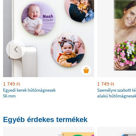
1 749
1 749
Ft
Ft
Egyedi kerek hűtőmágnesek
Személyre szabott t
56 mm
alakú hűtőmágnese
Egyéb érdekes termékek