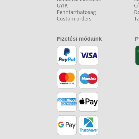
GYIK
C
Fenntarthatosag
D
Custom orders
T
Fizetési módaink
P