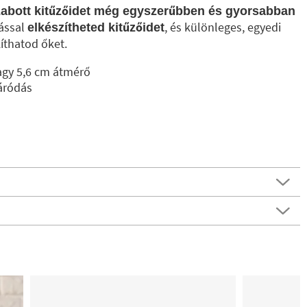
abott kitűzőidet még egyszerűbben és gyorsabban
ással
, és különleges, egyedi
elkészítheted kitűzőidet
íthatod őket.
agy 5,6 cm átmérő
záródás