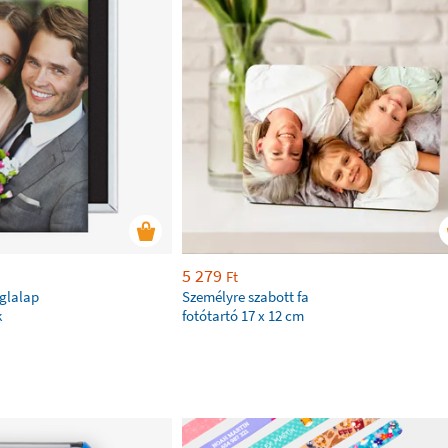
5 279
Ft
églalap
Személyre szabott fa
k
fotótartó 17 x 12 cm