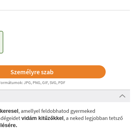
Formátumok: JPG, PNG, GIF, SVG, PDF
, amellyel feldobhatod gyermeked
 keresel
ndégeidet
, a neked legjobban tetsző
vidám kitűzőkkel
lésére.