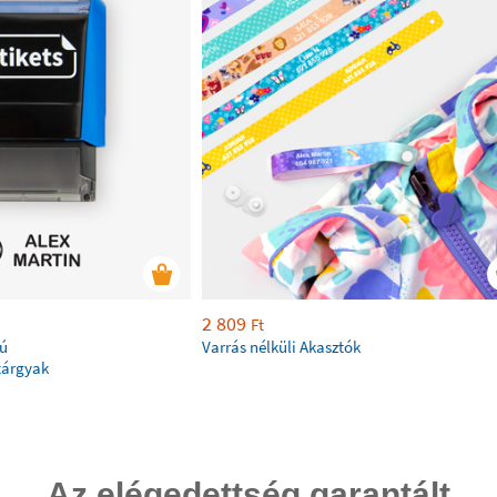
2 809
Ft
kú
Varrás nélküli Akasztók
tárgyak
Az elégedettség garantált