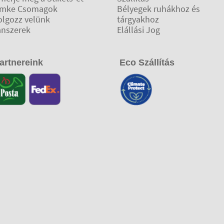
ímke Csomagok
Bélyegek ruhákhoz és
olgozz velünk
tárgyakhoz
anszerek
Elállási Jog
artnereink
Eco Szállítás