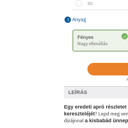
50
Anyag
3
Fényes
Nagy ellenállás
LEÍRÁS
Egy eredeti apró részletet
? Lepd meg ve
keresztelőjét
dizájnnal
a kisbabád ünnep