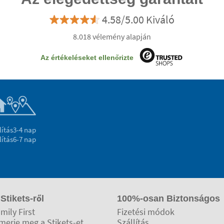
4.58/5.00 Kiváló
8.018 vélemény alapján
Az értékeléseket ellenőrizte
lítás
3-4 nap
lítás
6-7 nap
 Stikets-ről
100%-osan Biztonságos
mily First
Fizetési módok
merje meg a Stikets-et
Szállítás