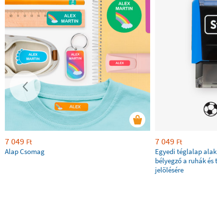
7 049
7 049
Ft
Ft
Alap Csomag
Egyedi téglalap ala
bélyegző a ruhák és 
jelölésére