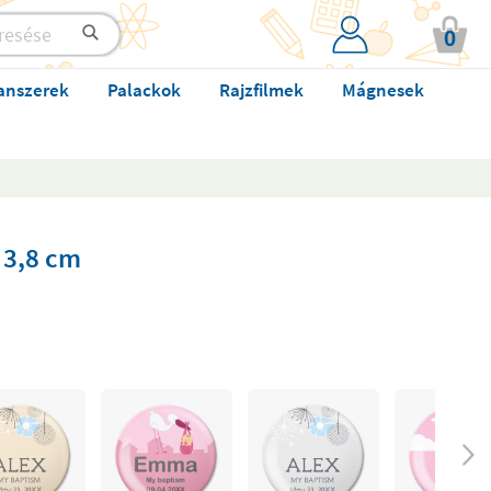
0
anszerek
Palackok
Rajzfilmek
Mágnesek
 3,8 cm