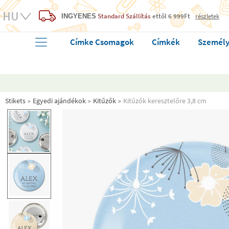
Standard Szállítás
ettől 6 999Ft
részletek
INGYENES
Címke Csomagok
Címkék
Személy
Stikets
Egyedi ajándékok
Kitűzők
Kitűzők keresztelőre 3,8 cm