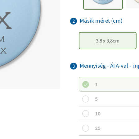
Másik méret (cm)
2
3,8
x
3,8
cm
Mennyiség - ÁFA-val -
in
3
1
5
10
25