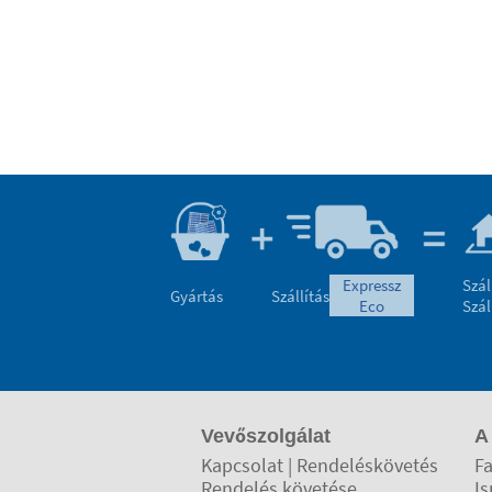
expressz
Szál
Gyártás
Szállítás
eco
Szál
Vevőszolgálat
A
Kapcsolat | Rendeléskövetés
Fa
Rendelés követése
Is