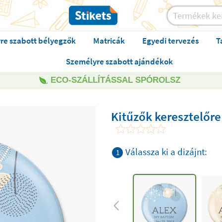
re szabott bélyegzők
Matricák
Egyedi tervezés
T
Személyre szabott ajándékok
ECO-SZÁLLÍTÁSSAL SPÓROLSZ
Kitűzők keresztelőre
Válassza ki a dizájnt:
1