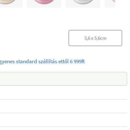
5,6
x
5,6
cm
gyenes
standard szállítás
ettől 6 999ft