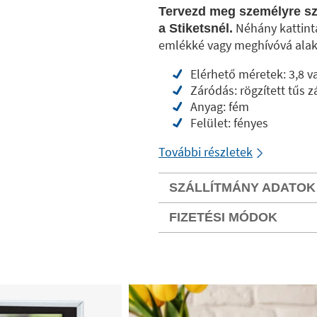
Tervezd meg személyre sz
Néhány kattint
a Stiketsnél.
emlékké vagy meghívóvá alak
Elérhető méretek: 3,8 v
Záródás: rögzített tűs 
Anyag: fém
Felület: fényes
További részletek
SZÁLLÍTMÁNY ADATOK
FIZETÉSI MÓDOK