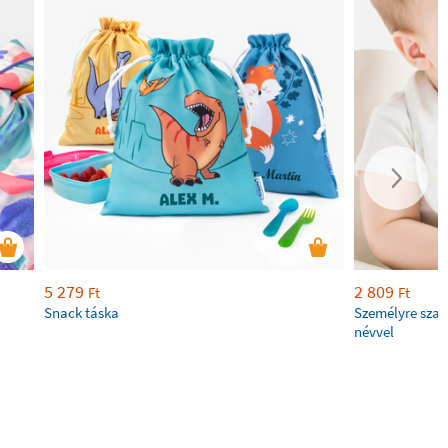
5 279
2 809
Ft
Ft
Snack táska
Személyre szab
névvel