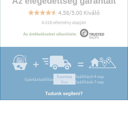
Az elégedettség garantált
4.58/5.00 Kiváló
8.018 vélemény alapján
Az értékeléseket ellenőrizte
expressz
Szállítás
3-4 nap
Gyártás
Szállítás
eco
Szállítás
6-7 nap
Tudunk segíteni?