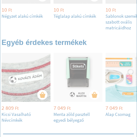
10
10
10
Ft
Ft
Ft
Négyzet alakú címkék
Téglalap alakú címkék
Sablonok személ
szabott ovális
matricáidhoz
Egyéb érdekes termékek
2 809
7 049
7 049
Ft
Ft
Ft
Kicsi Vasalható
Menta zöld pasztell
Alap Csomag
Névcímkék
egyedi bélyegző