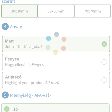
szerint
30
x
30
mm
50
x
50
mm
70
x
70
mm
4
Anyag
Matt
Jobb láthatóság
Matt
Fényes
Nagy ellenállás
Fényes
Átlátszó
Highlight your product
Átlátszó
5
Mennyiség - ÁFA-val -
10