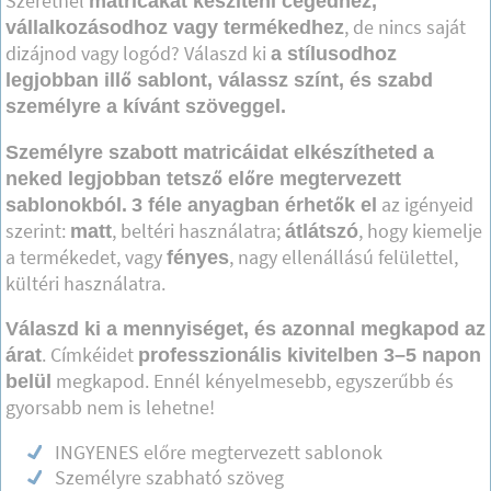
Szeretnél
matricákat készíteni cégedhez,
, de nincs saját
vállalkozásodhoz vagy termékedhez
dizájnod vagy logód? Válaszd ki
a stílusodhoz
legjobban illő sablont, válassz színt, és szabd
személyre a kívánt szöveggel.
Személyre szabott matricáidat elkészítheted a
neked legjobban tetsző előre megtervezett
az igényeid
sablonokból.
3 féle anyagban érhetők el
szerint:
, beltéri használatra;
, hogy kiemelje
matt
átlátszó
a termékedet, vagy
, nagy ellenállású felülettel,
fényes
kültéri használatra.
Válaszd ki a mennyiséget, és azonnal megkapod az
. Címkéidet
árat
professzionális kivitelben 3–5 napon
megkapod. Ennél kényelmesebb, egyszerűbb és
belül
gyorsabb nem is lehetne!
INGYENES előre megtervezett sablonok
Személyre szabható szöveg