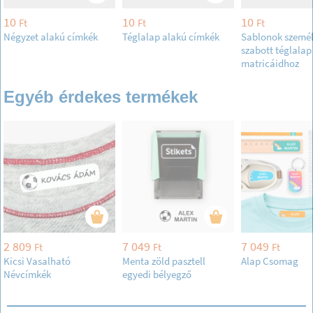
10
10
10
Ft
Ft
Ft
Négyzet alakú címkék
Téglalap alakú címkék
Sablonok személ
szabott téglalap
matricáidhoz
Egyéb érdekes termékek
2 809
7 049
7 049
Ft
Ft
Ft
Kicsi Vasalható
Menta zöld pasztell
Alap Csomag
Névcímkék
egyedi bélyegző