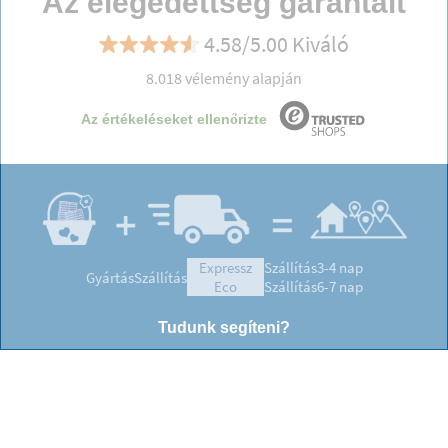
Az elégedettség garantált
4.58/5.00 Kiváló
8.018 vélemény alapján
Az értékeléseket ellenőrizte
expressz
Szállítás
3-4 nap
Gyártás
Szállítás
eco
Szállítás
6-7 nap
Tudunk segíteni?