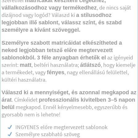
Szeretnél
matricákat készíteni cégedhez,
, de nincs saját
vállalkozásodhoz vagy termékedhez
dizájnod vagy logód? Válaszd ki
a stílusodhoz
legjobban illő sablont, válassz színt, és szabd
személyre a kívánt szöveggel.
Személyre szabott matricáidat elkészítheted a
neked legjobban tetsző előre megtervezett
az igényeid
sablonokból.
3 féle anyagban érhetők el
szerint:
, beltéri használatra;
, hogy kiemelje
matt
átlátszó
a termékedet, vagy
, nagy ellenállású felülettel,
fényes
kültéri használatra.
Válaszd ki a mennyiséget, és azonnal megkapod az
. Címkéidet
árat
professzionális kivitelben 3–5 napon
megkapod. Ennél kényelmesebb, egyszerűbb és
belül
gyorsabb nem is lehetne!
INGYENES előre megtervezett sablonok
Személyre szabható szöveg