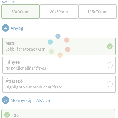
szerint
50
x
30
mm
80
x
50
mm
115
x
70
mm
4
Anyag
Matt
Jobb láthatóság
Matt
Fényes
Nagy ellenállás
Fényes
Átlátszó
Highlight your product
Átlátszó
5
Mennyiség - ÁFA-val -
10