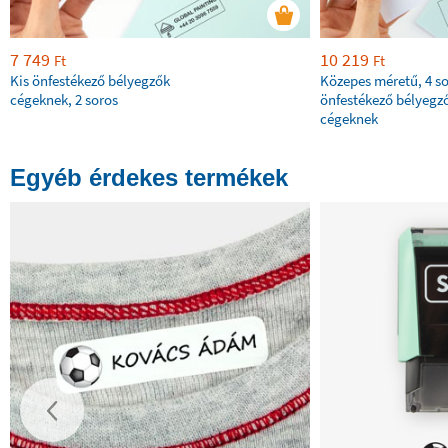
7 749
10 219
Ft
Ft
Kis önfestékező bélyegzők
Közepes méretű, 4 s
cégeknek, 2 soros
önfestékező bélyegz
cégeknek
Egyéb érdekes termékek