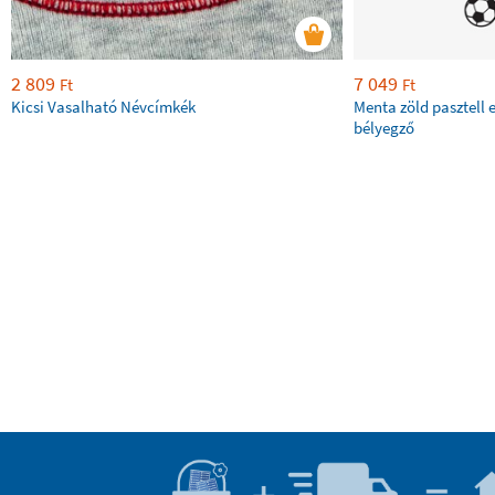
2 809
7 049
Ft
Ft
Kicsi Vasalható Névcímkék
Menta zöld pasztell 
bélyegző