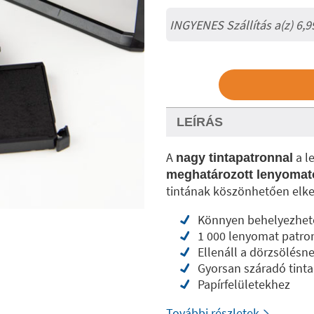
INGYENES Szállítás a(z) 6,9
LEÍRÁS
A
a l
nagy tintapatronnal
meghatározott lenyomatot
tintának köszönhetően elker
Könnyen behelyezhet
1 000 lenyomat patr
Ellenáll a dörzsölésn
Gyorsan száradó tinta
Papírfelületekhez
További részletek