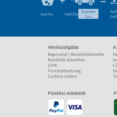
expressz
Szál
Gyártás
Szállítás
eco
Szál
Vevőszolgálat
A
Kapcsolat | Rendeléskövetés
Fa
Rendelés követése
Is
GYIK
C
Fenntarthatosag
D
Custom orders
T
Fizetési módaink
P