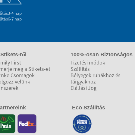
lítás
3-4 nap
lítás
6-7 nap
 Stikets-ről
100%-osan Biztonságos
mily First
Fizetési módok
merje meg a Stikets-et
Szállítás
ímke Csomagok
Bélyegek ruhákhoz és
olgozz velünk
tárgyakhoz
anszerek
Elállási Jog
artnereink
Eco Szállítás