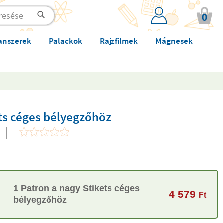
0
anszerek
Palackok
Rajzfilmek
Mágnesek
ts céges bélyegzőhöz
t
1 Patron a nagy Stikets céges
4 579
Ft
bélyegzőhöz