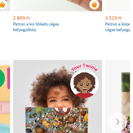
2 809
3 519
Ft
Ft
Patron a kis Stikets céges
Patron a közepe
bélyegzőhöz
céges bélyegz