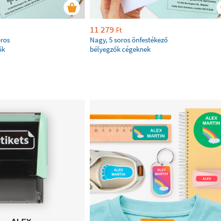
11 279
Ft
oros
Nagy, 5 soros önfestékező
ők
bélyegzők cégeknek