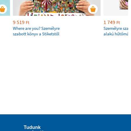
9 519
1 749
Ft
Ft
Where are you? Személyre
Személyre szab
szabott könyv a Stiketstől
alakú hűtőmág
Tudunk