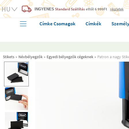
Standard Szállítás
ettől 6 999Ft
részletek
INGYENES
Címke Csomagok
Címkék
Személy
Stikets
Névbélyegzők
Egyedi bélyegzők cégeknek
Patron a nagy Sti