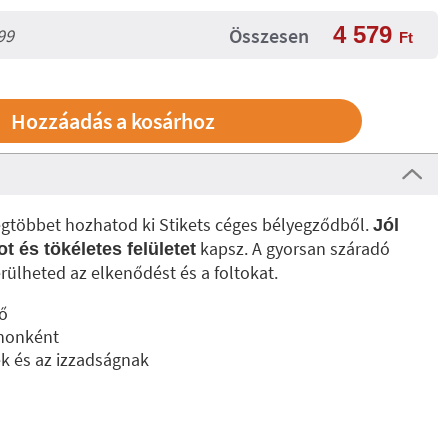
4 579
Összesen
99
Ft
egtöbbet hozhatod ki Stikets céges bélyegződből.
Jól
kapsz. A gyorsan száradó
 és tökéletes felületet
ülheted az elkenődést és a foltokat.
ő
ononként
ek és az izzadságnak