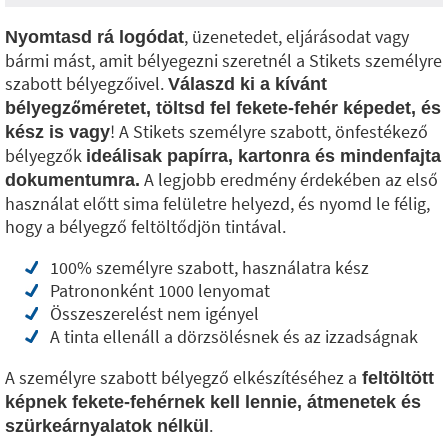
, üzenetedet, eljárásodat vagy
Nyomtasd rá logódat
bármi mást, amit bélyegezni szeretnél a Stikets személyre
szabott bélyegzőivel.
Válaszd ki a kívánt
bélyegzőméretet, töltsd fel fekete‑fehér képedet, és
! A Stikets személyre szabott, önfestékező
kész is vagy
bélyegzők
ideálisak papírra, kartonra és mindenfajta
A legjobb eredmény érdekében az első
dokumentumra.
használat előtt sima felületre helyezd, és nyomd le félig,
hogy a bélyegző feltöltődjön tintával.
100% személyre szabott, használatra kész
Patrononként 1000 lenyomat
Összeszerelést nem igényel
A tinta ellenáll a dörzsölésnek és az izzadságnak
A személyre szabott bélyegző elkészítéséhez a
feltöltött
képnek fekete‑fehérnek kell lennie, átmenetek és
.
szürkeárnyalatok nélkül