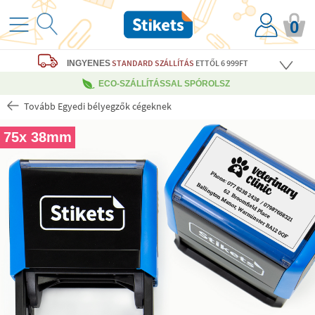
0
STANDARD SZÁLLÍTÁS
ETTŐL 6 999FT
INGYENES
ECO-SZÁLLÍTÁSSAL SPÓROLSZ
Tovább Egyedi bélyegzők cégeknek
75x 38mm