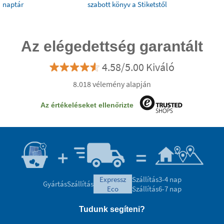
naptár
szabott könyv a Stiketstől
Az elégedettség garantált
4.58/5.00 Kiváló
8.018 vélemény alapján
Az értékeléseket ellenőrizte
expressz
Szállítás
3-4 nap
Gyártás
Szállítás
eco
Szállítás
6-7 nap
Tudunk segíteni?