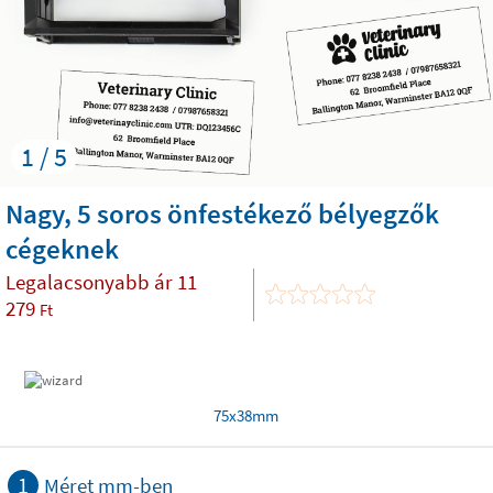
1 / 5
Nagy, 5 soros önfestékező bélyegzők
cégeknek
Legalacsonyabb ár
11
279
Ft
75x38mm
1
Méret mm-ben