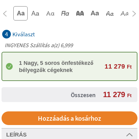
4
Kiválaszt
INGYENES Szállítás a(z) 6,999
1 Nagy, 5 soros önfestékező
11 279
Ft
bélyegzők cégeknek
11 279
Összesen
Ft
LEÍRÁS