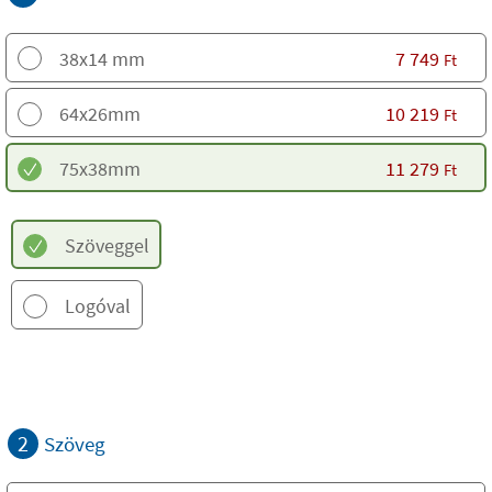
38x14 mm
7 749
Ft
64x26mm
10 219
Ft
75x38mm
11 279
Ft
Szöveggel
Logóval
2
Szöveg