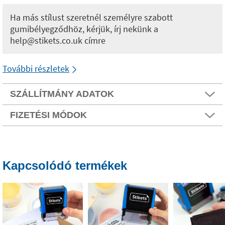
Ha más stílust szeretnél személyre szabott
gumibélyegződhöz, kérjük, írj nekünk a
help@stikets.co.uk címre
További részletek
SZÁLLÍTMÁNY ADATOK
FIZETÉSI MÓDOK
Kapcsolódó termékek