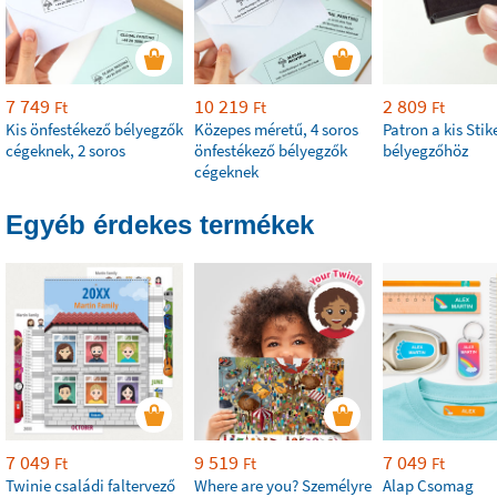
7 749
10 219
2 809
Ft
Ft
Ft
Kis önfestékező bélyegzők
Közepes méretű, 4 soros
Patron a kis Stik
cégeknek, 2 soros
önfestékező bélyegzők
bélyegzőhöz
cégeknek
Egyéb érdekes termékek
7 049
9 519
7 049
Ft
Ft
Ft
Twinie családi faltervező
Where are you? Személyre
Alap Csomag