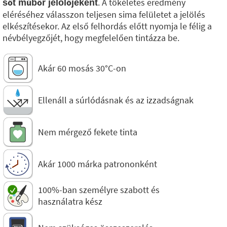
. A tökéletes eredmény
sőt műbőr jelölőjeként
eléréséhez válasszon teljesen sima felületet a jelölés
elkészítésekor. Az első felhordás előtt nyomja le félig a
névbélyegzőjét, hogy megfelelően tintázza be.
Akár 60 mosás 30°C-on
Ellenáll a súrlódásnak és az izzadságnak
Nem mérgező fekete tinta
Akár 1000 márka patrononként
100%-ban személyre szabott és
használatra kész