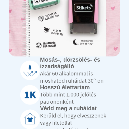
Mosás-, dörzsölés- és
izzadságálló
Akár 60 alkalommal is
moshatod ruháidat 30º-on
Hosszú élettartam
Több mint 1.000 jelölés
patrononként
Védd meg a ruháidat
Kerüld el, hogy elveszzenek
vagy filctollal