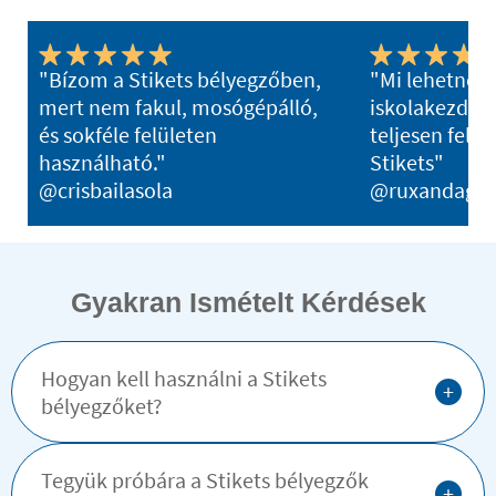
"Bízom a Stikets bélyegzőben,
"Mi lehetne j
mert nem fakul, mosógépálló,
iskolakezdés
és sokféle felületen
teljesen felsz
használható."
Stikets"
@crisbailasola
@ruxandagh
Gyakran Ismételt Kérdések
Hogyan kell használni a Stikets
+
bélyegzőket?
Tegyük próbára a Stikets bélyegzők
+