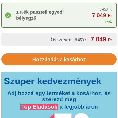
8 459
Ft
1 Kék pasztell egyedi
7 049
Ft
bélyegző
-17%
7 049
Összesen
8 459
Ft
Ft
Adj hozzá egy terméket a kosárhoz, és
szerezd meg
Top Eladások
a legjobb áron