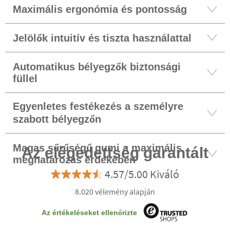
Maximális ergonómia és pontosság
Jelölők intuitív és tiszta használattal
Automatikus bélyegzők biztonsági
füllel
Egyenletes festékezés a személyre
szabott bélyegzőn
Magas sűrűségű gumi a maximális
Az elégedettség garantált
meghatározás érdekében
4.57/5.00 Kiváló
8.020 vélemény alapján
Az értékeléseket ellenőrizte