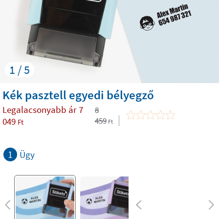
1 / 5
Kék pasztell egyedi bélyegző
Legalacsonyabb ár
7
8
049
459
Ft
Ft
1
Ügy