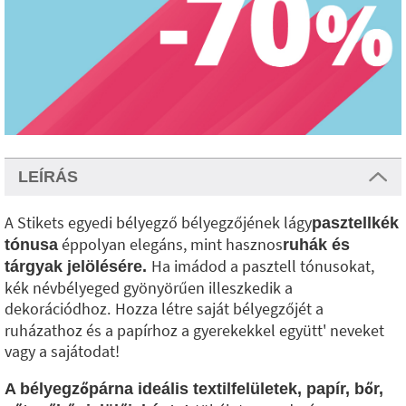
LEÍRÁS
A Stikets egyedi bélyegző bélyegzőjének lágy
pasztellkék
éppolyan elegáns, mint hasznos
tónusa
ruhák és
Ha imádod a pasztell tónusokat,
tárgyak jelölésére.
kék névbélyeged gyönyörűen illeszkedik a
dekorációdhoz.
Hozza létre saját bélyegzőjét a
ruházathoz és a papírhoz a gyerekekkel együtt' neveket
vagy a sajátodat!
A bélyegzőpárna ideális textilfelületek, papír, bőr,