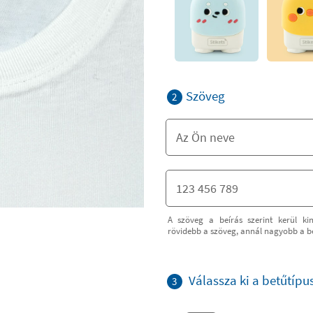
Szöveg
2
A szöveg a beírás szerint kerül ki
rövidebb a szöveg, annál nagyobb a b
Válassza ki a betűtípu
3