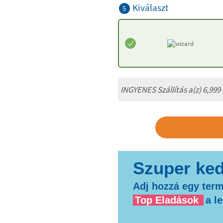
Kiválaszt
5
INGYENES Szállítás a(z) 6,999
Adj hozzá egy term
Top Eladások
a l