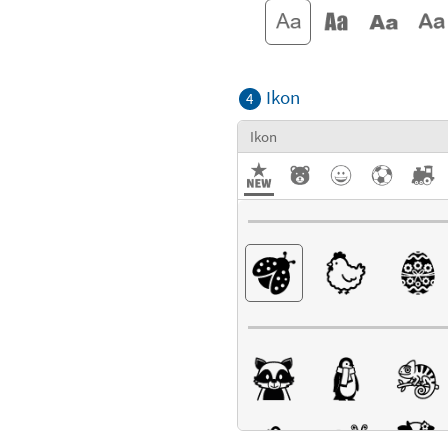
Ikon
4
Ikon