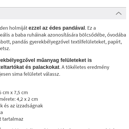
den holmiját
. Ez a
ezzel az édes pandával
deális a baba ruháinak azonosítására bölcsődébe, óvodába
bott, pandás gyerekbélyegzővel textilfelületeket, papírt,
hetsz.
ekbélyegzővel műanyag felületeket is
. A tökéletes eredmény
teltartókat és palackokat
esen sima felületet válassz.
5 cm x 7,5 cm
érete: 4,2 x 2 cm
ek és az izzadságnak
ta
t tartalmaz