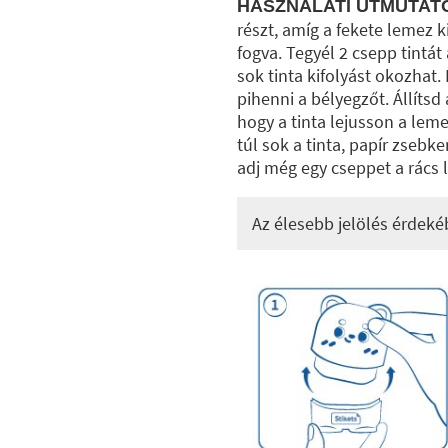
HASZNÁLATI ÚTMUTAT
részt, amíg a fekete lemez 
fogva. Tegyél 2 csepp tintát
sok tinta kifolyást okozhat.
pihenni a bélyegzőt. Állítsd
hogy a tinta lejusson a lem
túl sok a tinta, papír zsebk
adj még egy cseppet a rács 
Az élesebb jelölés érdeké