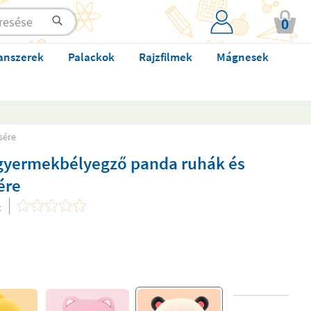
0
anszerek
Palackok
Rajzfilmek
Mágnesek
sére
gyermekbélyegző panda ruhák és
ére
t