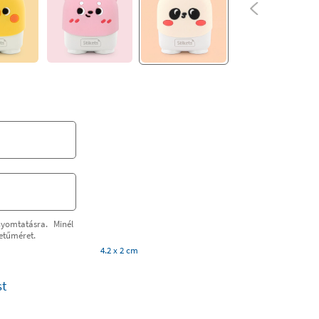
nyomtatásra. Minél
etűméret.
4.2 x 2 cm
st