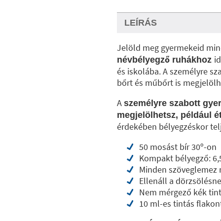
LEÍRÁS
Jelöld meg gyermekeid min
i
névbélyegző ruhákhoz
és iskolába. A személyre sza
bőrt és műbőrt is megjelöl
A
személyre szabott gyer
megjelölhetsz, például é
érdekében bélyegzéskor telj
50 mosást bír 30º-on
Kompakt bélyegző: 6,
Minden szöveglemez m
Ellenáll a dörzsölésn
Nem mérgező kék tin
10 ml-es tintás flakon