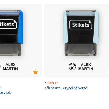
7 049
Ft
kú
Kék pasztell egyedi bélyegző
tárgyak