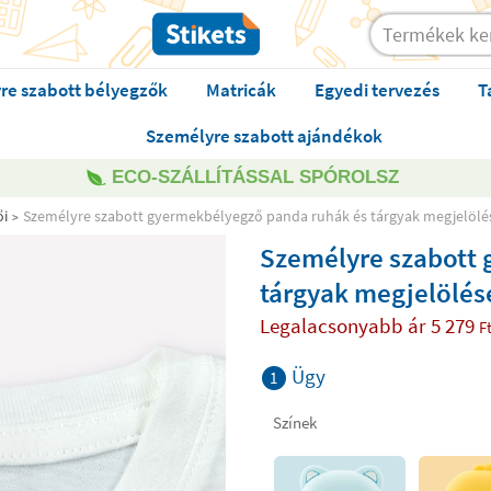
re szabott bélyegzők
Matricák
Egyedi tervezés
T
Személyre szabott ajándékok
ECO-SZÁLLÍTÁSSAL SPÓROLSZ
ői
Személyre szabott gyermekbélyegző panda ruhák és tárgyak megjelölé
Személyre szabott 
tárgyak megjelölés
Legalacsonyabb ár
5 279
F
Ügy
1
Színek