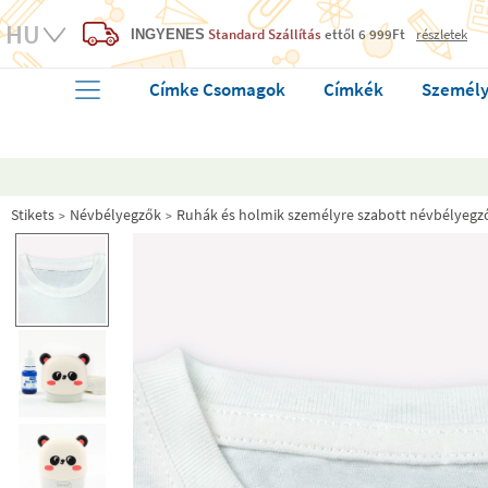
Standard Szállítás
ettől 6 999Ft
részletek
INGYENES
Címke Csomagok
Címkék
Személy
Stikets
Névbélyegzők
Ruhák és holmik személyre szabott névbélyegz