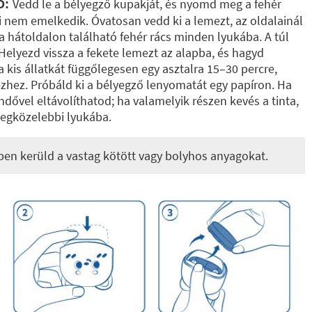
Vedd le a bélyegző kupakját, és nyomd meg a fehér
Ó:
ki nem emelkedik. Óvatosan vedd ki a lemezt, az oldalainál
 a hátoldalon található fehér rács minden lyukába. A túl
 Helyezd vissza a fekete lemezt az alapba, és hagyd
 a kis állatkát függőlegesen egy asztalra 15–30 percre,
ezhez. Próbáld ki a bélyegző lenyomatát egy papíron. Ha
endővel eltávolíthatod; ha valamelyik részen kevés a tinta,
legközelebbi lyukába.
ben kerüld a vastag kötött vagy bolyhos anyagokat.