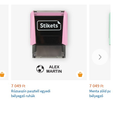
7 049
7 049
Ft
Ft
Rózsaszín pasztell egyedi
Menta zöld pas
bélyegző ruhák
bélyegző