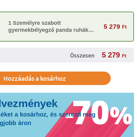
1 Személyre szabott
5 279
Ft
gyermekbélyegző panda ruhák
és tárgyak megjelölésére
5 279
Összesen
Ft
éket a kosárhoz, és szerezd meg
egjobb áron