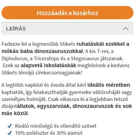
LEÍRÁS
Fedezze fel a legmenőbb Stikets
ruhatáskát ezekkel a
. A kis T-rex, a
mókás baba dinoszauruszokkal
Diplodocus, a Triceratops és a Stegosaurus játszanak.
Ezek az
megfelelnek a kedvenc
alapvető iskolatáskák
Stikets témájú címkecsomagjainak!
A legtöbb napközi és óvoda által kért
ideális méretben
kaphatók, így felakaszthatják gyermeke váltóruháját vagy
személyes holmiját. Csak válassza ki a legjobban tetsző
dizájnt
állatok, egyszarvúak, dinoszauruszok és sok
.
más közül
Kiváló minőségű és ellenálló szövet
70% poliészter és 30% pamut