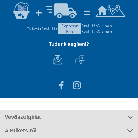
expressz
Szállítás
3-4 nap
Gyártás
Szállítás
eco
Szállítás
6-7 nap
Tudunk segíteni?
Vevőszolgálat
A Stikets-ről