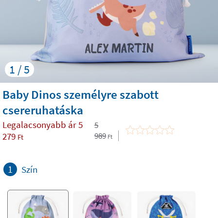
1 / 5
Baby Dinos személyre szabott
csereruhatáska
Legalacsonyabb ár
5
5
279
989
Ft
Ft
1
Szín