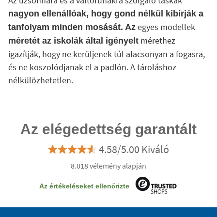
Az uzsonnára és a váltóruhákra szolgáló táskák
nagyon ellenállóak, hogy gond nélkül kibírják a
egyes modellek
tanfolyam minden mosását. Az
mérethez
méretét az iskolák által igényelt
igazítják, hogy ne kerüljenek túl alacsonyan a fogasra,
és ne koszolódjanak el a padlón. A tároláshoz
nélkülözhetetlen.
Az elégedettség garantált
4.58/5.00 Kiváló
8.018 vélemény alapján
Az értékeléseket ellenőrizte