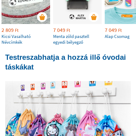
2 809
7 049
7 049
Ft
Ft
Ft
Kicsi Vasalható
Menta zöld pasztell
Alap Csomag
Névcímkék
egyedi bélyegző
Testreszabhatja a hozzá illő óvodai
táskákat