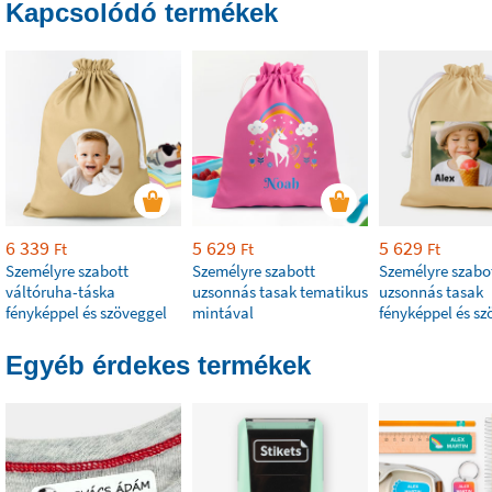
Kapcsolódó termékek
6 339
5 629
5 629
Ft
Ft
Ft
Személyre szabott
Személyre szabott
Személyre szabo
váltóruha-táska
uzsonnás tasak tematikus
uzsonnás tasak
fényképpel és szöveggel
mintával
fényképpel és sz
Egyéb érdekes termékek