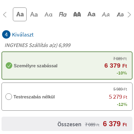
4
Kiválaszt
INGYENES Szállítás a(z) 6,999
7 089
Ft
6 379
Személyre szabással
Ft
-10%
5 989
Ft
5 279
Ft
Testreszabás nélkül
-12%
6 379
Összesen
7 089
Ft
Ft