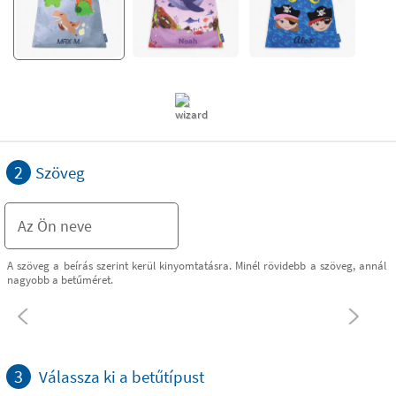
2
Szöveg
A szöveg a beírás szerint kerül kinyomtatásra. Minél rövidebb a szöveg, annál
nagyobb a betűméret.
3
Válassza ki a betűtípust