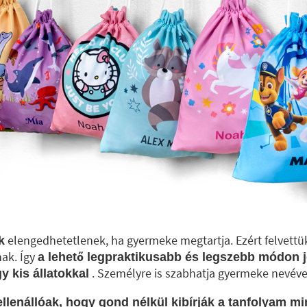
elengedhetetlenek, ha gyermeke megtartja. Ezért felvettü
k
ak. Így
a lehető legpraktikusabb és legszebb módon j
. Személyre is szabhatja gyermeke nevéve
 kis állatokkal
llenállóak, hogy gond nélkül kibírják a tanfolyam m