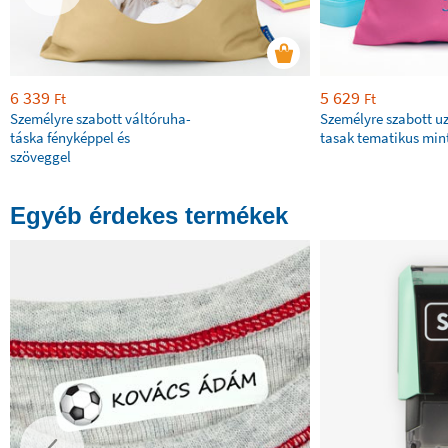
6 339
5 629
Ft
Ft
Személyre szabott váltóruha-
Személyre szabott u
táska fényképpel és
tasak tematikus min
szöveggel
Egyéb érdekes termékek