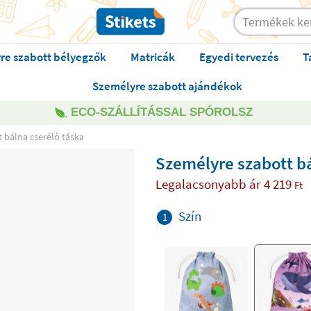
re szabott bélyegzők
Matricák
Egyedi tervezés
T
Személyre szabott ajándékok
ECO-SZÁLLÍTÁSSAL SPÓROLSZ
 bálna cserélő táska
Személyre szabott bá
Legalacsonyabb ár
4 219
Ft
Szín
1