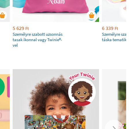
5 629
6 339
Ft
Ft
Személyre szabott uzsonnás
Személyre szab
tasak ikonnal vagy Twinie®️-
táska tematiku
vel