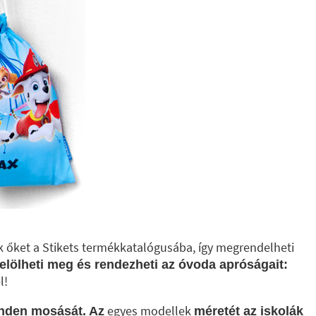
k őket a Stikets termékkatalógusába, így megrendelheti
elölheti meg és rendezheti az óvoda apróságait:
l!
egyes modellek
inden mosását. Az
méretét az iskolák