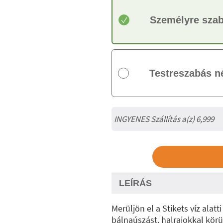
Személyre sza
Testreszabás n
INGYENES Szállítás a(z) 6,999
LEÍRÁS
Merüljön el a Stikets víz alat
bálnaúszást, halrajokkal kör