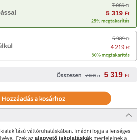
7 089
Ft
bással
5 319
Ft
25% megtakarítás
5 989
Ft
élkül
4 219
Ft
30% megtakarítás
5 319
Összesen
7 089
Ft
Ft
ti kialakítású váltóruhatáskában. Imádni fogja a fenséges
ülvéve. Ezek az
megfelelnek a
alapvető iskolatáskák