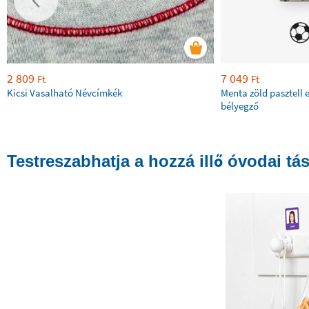
2 809
7 049
Ft
Ft
Kicsi Vasalható Névcímkék
Menta zöld pasztell 
bélyegző
Testreszabhatja a hozzá illő óvodai tá