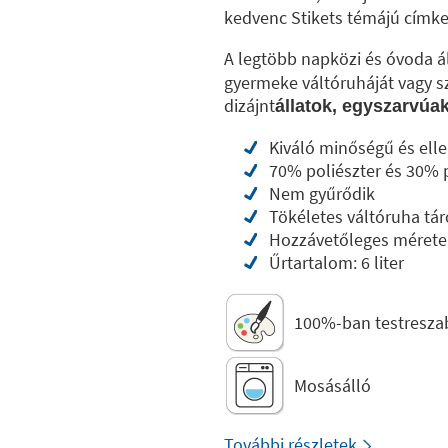
kedvenc Stikets témájú címk
A legtöbb napközi és óvoda ál
gyermeke váltóruháját vagy sz
dizájnt
állatok, egyszarvúa
Kiváló minőségű és elle
70% poliészter és 30%
Nem gyűrődik
Tökéletes váltóruha tár
Hozzávetőleges méretek
Űrtartalom: 6 liter
100%-ban testresza
Mosásálló
További részletek