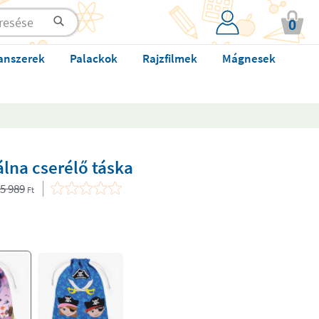
0
anszerek
Palackok
Rajzfilmek
Mágnesek
lna cserélő táska
5 989
Ft