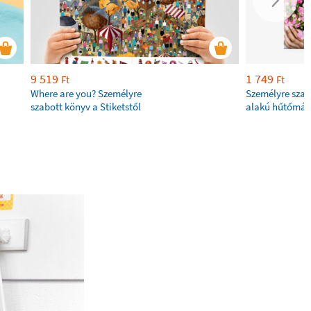
9 519
1 749
Ft
Ft
Where are you? Személyre
Személyre szab
szabott könyv a Stiketstől
alakú hűtőmág