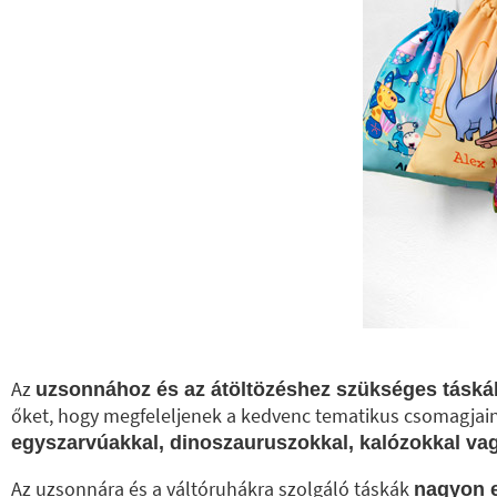
Az
uzsonnához és az átöltözéshez szükséges táská
őket, hogy megfeleljenek a kedvenc tematikus csomagjain
egyszarvúakkal, dinoszauruszokkal, kalózokkal vagy
Az uzsonnára és a váltóruhákra szolgáló táskák
nagyon e