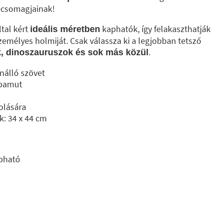
ecsomagjainak!
tal kért
kaphatók, így felakaszthatják
ideális méretben
emélyes holmiját. Csak válassza ki a legjobban tetsző
.
k, dinoszauruszok és sok más közül
nálló szövet
 pamut
olására
: 34 x 44 cm
bható