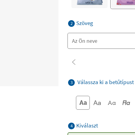
Szöveg
2
Válassza ki a betűtípust
3
Kiválaszt
4