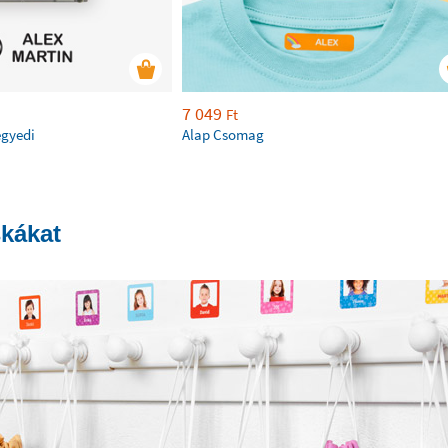
7 049
Ft
egyedi
Alap Csomag
skákat