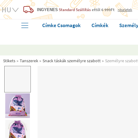
Standard Szállítás
ettől 6 999Ft
részletek
INGYENES
Címke Csomagok
Címkék
Személy
Stikets
Tanszerek
Snack táskák személyre szabott
Személyre szabott