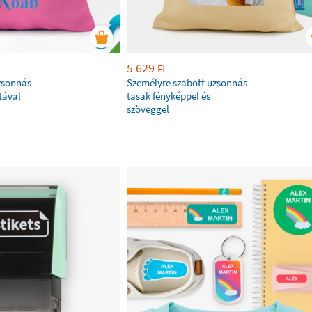
5 629
Ft
zsonnás
Személyre szabott uzsonnás
tával
tasak fényképpel és
szöveggel