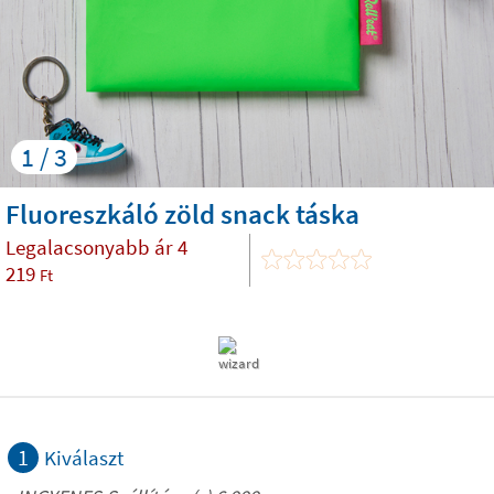
1 / 3
Fluoreszkáló zöld snack táska
Legalacsonyabb ár
4
219
Ft
1
Kiválaszt