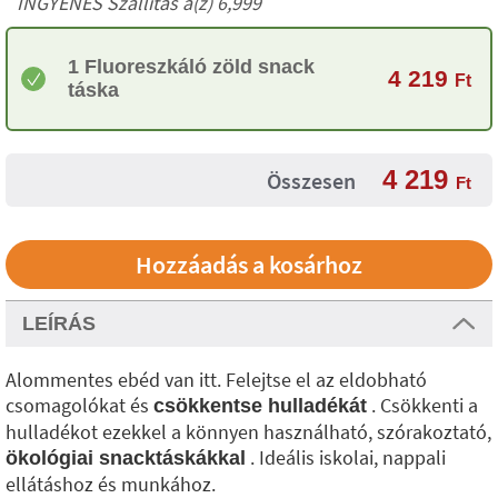
INGYENES Szállítás a(z) 6,999
1 Fluoreszkáló zöld snack
4 219
Ft
táska
4 219
Összesen
Ft
LEÍRÁS
Alommentes ebéd van itt. Felejtse el az eldobható
csomagolókat és
. Csökkenti a
csökkentse hulladékát
hulladékot ezekkel a könnyen használható, szórakoztató,
. Ideális iskolai, nappali
ökológiai snacktáskákkal
ellátáshoz és munkához.