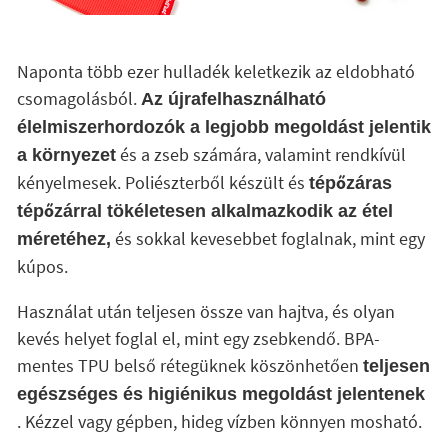
Naponta több ezer hulladék keletkezik az eldobható
csomagolásból.
Az újrafelhasználható
élelmiszerhordozók a legjobb megoldást jelentik
és a zseb számára, valamint rendkívül
a környezet
kényelmesek. Poliészterből készült és
tépőzáras
tépőzárral tökéletesen alkalmazkodik az étel
és sokkal kevesebbet foglalnak, mint egy
méretéhez,
kúpos.
Használat után teljesen össze van hajtva, és olyan
kevés helyet foglal el, mint egy zsebkendő. BPA-
mentes TPU belső rétegüknek köszönhetően
teljesen
egészséges és higiénikus megoldást jelentenek
. Kézzel vagy gépben, hideg vízben könnyen mosható.