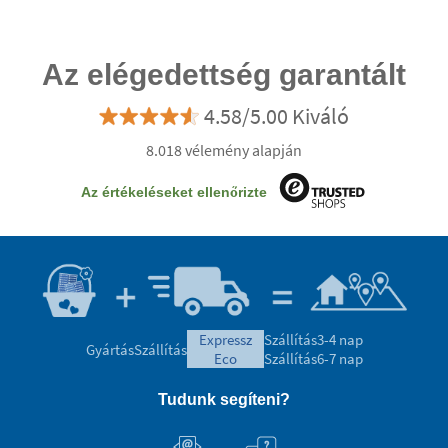
Az elégedettség garantált
4.58/5.00 Kiváló
8.018 vélemény alapján
Az értékeléseket ellenőrizte
expressz
Szállítás
3-4 nap
Gyártás
Szállítás
eco
Szállítás
6-7 nap
Tudunk segíteni?