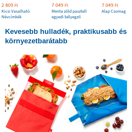
2 809
7 049
7 049
Ft
Ft
Ft
Kicsi Vasalható
Menta zöld pasztell
Alap Csomag
Névcímkék
egyedi bélyegző
Kevesebb hulladék, praktikusabb és
környezetbarátabb