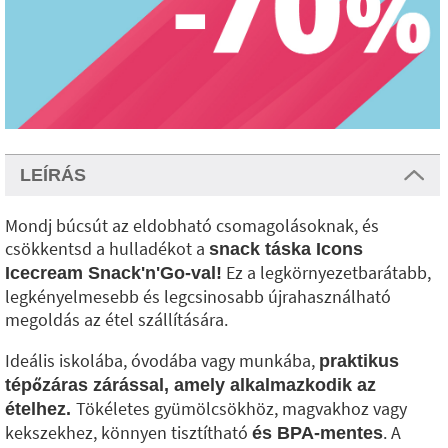
LEÍRÁS
Mondj búcsút az eldobható csomagolásoknak, és
csökkentsd a hulladékot a
snack táska Icons
Ez a legkörnyezetbarátabb,
Icecream Snack'n'Go-val!
legkényelmesebb és legcsinosabb újrahasználható
megoldás az étel szállítására.
Ideális iskolába, óvodába vagy munkába,
praktikus
tépőzáras zárással, amely alkalmazkodik az
Tökéletes gyümölcsökhöz, magvakhoz vagy
ételhez.
kekszekhez, könnyen tisztítható
. A
és BPA-mentes