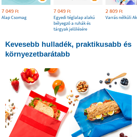
7 049
7 049
2 809
Ft
Ft
Ft
Alap Csomag
Egyedi téglalap alakú
Varrás nélküli A
bélyegző a ruhák és
tárgyak jelölésére
Kevesebb hulladék, praktikusabb és
környezetbarátabb