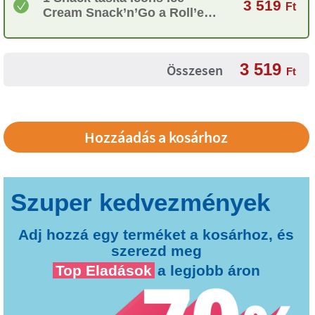
3 519
Ft
Cream Snack’n’Go a Roll’eat-
től
3 519
Összesen
Ft
Adj hozzá egy terméket a kosárhoz, és
szerezd meg
Top Eladások
a legjobb áron