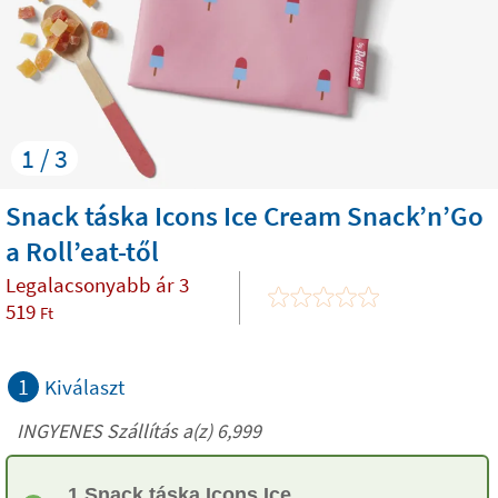
1 / 3
Snack táska Icons Ice Cream Snack’n’Go
a Roll’eat-től
Legalacsonyabb ár
3
519
Ft
1
Kiválaszt
INGYENES Szállítás a(z) 6,999
1 Snack táska Icons Ice