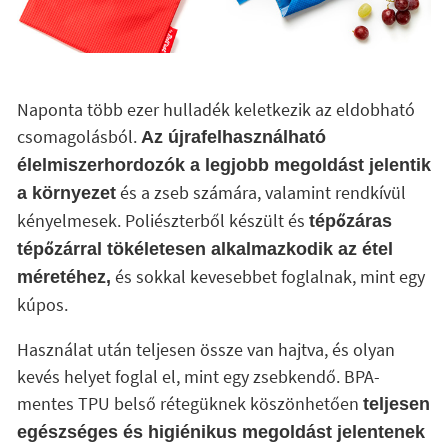
Naponta több ezer hulladék keletkezik az eldobható
csomagolásból.
Az újrafelhasználható
élelmiszerhordozók a legjobb megoldást jelentik
és a zseb számára, valamint rendkívül
a környezet
kényelmesek. Poliészterből készült és
tépőzáras
tépőzárral tökéletesen alkalmazkodik az étel
és sokkal kevesebbet foglalnak, mint egy
méretéhez,
kúpos.
Használat után teljesen össze van hajtva, és olyan
kevés helyet foglal el, mint egy zsebkendő. BPA-
mentes TPU belső rétegüknek köszönhetően
teljesen
egészséges és higiénikus megoldást jelentenek