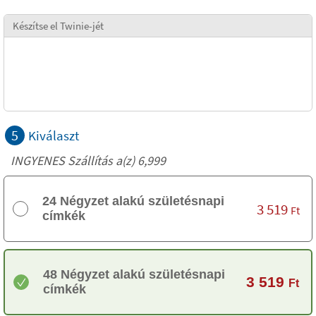
Készítse el Twinie-jét
5
Kiválaszt
INGYENES Szállítás a(z) 6,999
24 Négyzet alakú születésnapi
3 519
Ft
címkék
48 Négyzet alakú születésnapi
3 519
Ft
címkék