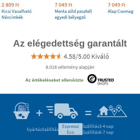
2 809
7 049
7 049
Ft
Ft
Ft
Kicsi Vasalható
Menta zöld pasztell
Alap Csomag
Névcímkék
egyedi bélyegző
Az elégedettség garantált
4.58/5.00 Kiváló
8.018 vélemény alapján
Az értékeléseket ellenőrizte
expressz
Szállítás
3-4 nap
Gyártás
Szállítás
eco
Szállítás
6-7 nap