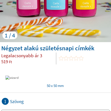
1 / 4
Négyzet alakú születésnapi címkék
Legalacsonyabb ár
3
519
Ft
50 x 50 mm
1
Szöveg