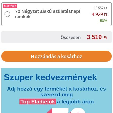
BEST VALUE
10 557
Ft
72 Négyzet alakú születésnapi
4 929
Ft
címkék
-53%
3 519
Összesen
Ft
Adj hozzá egy terméket a kosárhoz, és
szerezd meg
Top Eladások
a legjobb áron