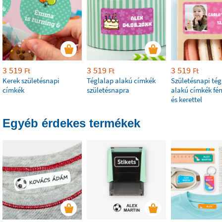
3 519
3 519
3 519
Ft
Ft
Ft
Kerek születésnapi
Téglalap alakú címkék
Születésnapi tég
címkék
születésnapra
alakú címkék fé
és kerettel
Egyéb érdekes termékek