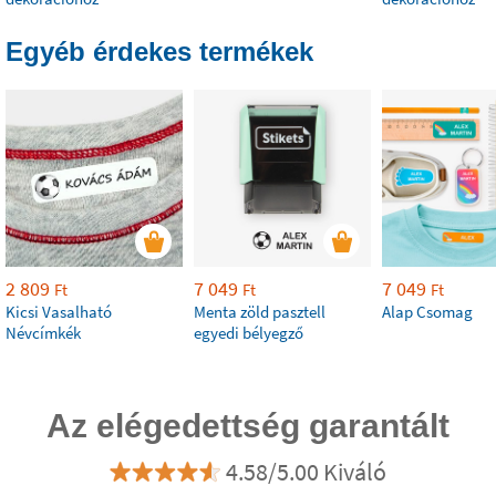
Egyéb érdekes termékek
2 809
7 049
7 049
Ft
Ft
Ft
Kicsi Vasalható
Menta zöld pasztell
Alap Csomag
Névcímkék
egyedi bélyegző
Az elégedettség garantált
4.58/5.00 Kiváló