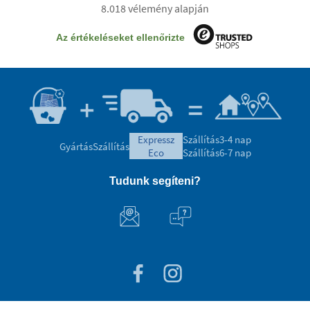
8.018 vélemény alapján
Az értékeléseket ellenőrizte
expressz
Szállítás
3-4 nap
Gyártás
Szállítás
eco
Szállítás
6-7 nap
Tudunk segíteni?