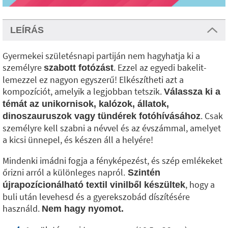
LEÍRÁS
Gyermekei születésnapi partiján nem hagyhatja ki a
személyre
. Ezzel az egyedi bakelit-
szabott fotózást
lemezzel ez nagyon egyszerű! Elkészítheti azt a
kompozíciót, amelyik a legjobban tetszik.
Válassza ki a
témát az unikornisok, kalózok, állatok,
. Csak
dinoszauruszok vagy tündérek fotóhívásához
személyre kell szabni a névvel és az évszámmal, amelyet
a kicsi ünnepel, és készen áll a helyére!
Mindenki imádni fogja a fényképezést, és szép emlékeket
őrizni arról a különleges napról.
Szintén
, hogy a
újrapozícionálható textil vinilből készültek
buli után levehesd és a gyerekszobád díszítésére
használd.
Nem hagy nyomot.