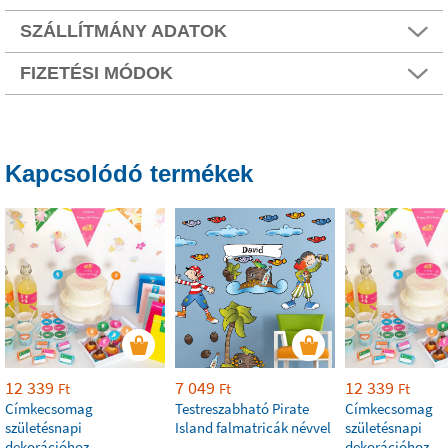
SZÁLLÍTMÁNY ADATOK
FIZETÉSI MÓDOK
Kapcsolódó termékek
12 339
7 049
12 339
Ft
Ft
Ft
Címkecsomag
Testreszabható Pirate
Címkecsomag
születésnapi
Island falmatricák névvel
születésnapi
dekorációhoz
dekorációhoz