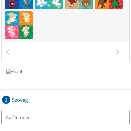
2
Szöveg