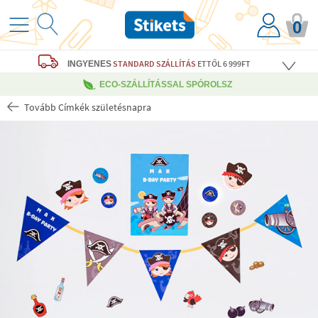
0
STANDARD SZÁLLÍTÁS
ETTŐL 6 999FT
INGYENES
ECO-SZÁLLÍTÁSSAL SPÓROLSZ
Tovább Címkék születésnapra