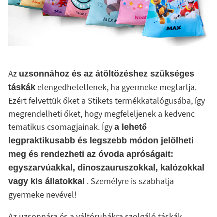
Az
uzsonnához és az átöltözéshez szükséges
elengedhetetlenek, ha gyermeke megtartja.
táskák
Ezért felvettük őket a Stikets termékkatalógusába, így
megrendelheti őket, hogy megfeleljenek a kedvenc
tematikus csomagjainak. Így
a lehető
legpraktikusabb és legszebb módon jelölheti
meg és rendezheti az óvoda apróságait:
egyszarvúakkal, dinoszauruszokkal, kalózokkal
. Személyre is szabhatja
vagy kis állatokkal
gyermeke nevével!
Az uzsonnára és a váltóruhákra szolgáló táskák