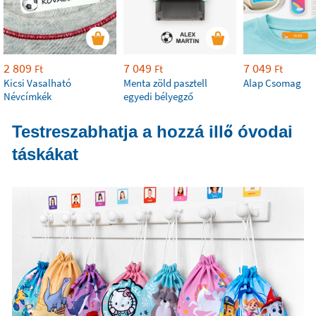
2 809
7 049
7 049
Ft
Ft
Ft
Kicsi Vasalható
Menta zöld pasztell
Alap Csomag
Névcímkék
egyedi bélyegző
Testreszabhatja a hozzá illő óvodai
táskákat