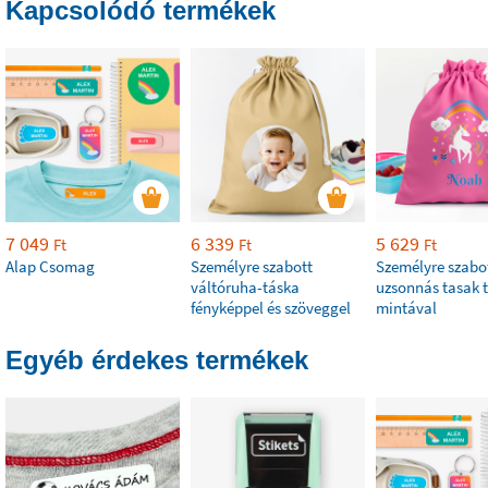
Kapcsolódó termékek
7 049
6 339
5 629
Ft
Ft
Ft
Alap Csomag
Személyre szabott
Személyre szabo
váltóruha-táska
uzsonnás tasak 
fényképpel és szöveggel
mintával
Egyéb érdekes termékek