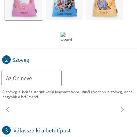
2
Szöveg
A szöveg a beírás szerint kerül kinyomtatásra. Minél rövidebb a szöveg, annál
nagyobb a betűméret.
3
Válassza ki a betűtípust