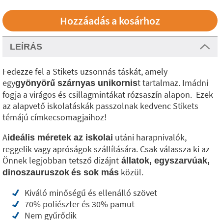
LEÍRÁS
Fedezze fel a Stikets uzsonnás táskát, amely
egy
t tartalmaz. Imádni
gyönyörű szárnyas unikornis
fogja a virágos és csillagmintákat rózsaszín alapon. Ezek
az alapvető iskolatáskák passzolnak kedvenc Stikets
témájú címkecsomagjaihoz!
A
utáni harapnivalók,
ideális méretek az iskolai
reggelik vagy apróságok szállítására. Csak válassza ki az
Önnek legjobban tetsző dizájnt
állatok, egyszarvúak,
közül.
dinoszauruszok
és sok más
Kiváló minőségű és ellenálló szövet
70% poliészter és 30% pamut
Nem gyűrődik