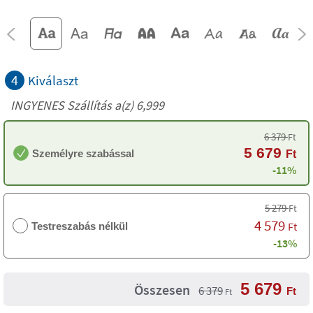
4
Kiválaszt
INGYENES Szállítás a(z) 6,999
6 379
Ft
5 679
Személyre szabással
Ft
-11%
5 279
Ft
4 579
Ft
Testreszabás nélkül
-13%
5 679
Összesen
6 379
Ft
Ft