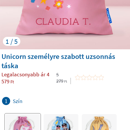
1 / 5
Unicorn személyre szabott uzsonnás
táska
Legalacsonyabb ár
4
5
579
279
Ft
Ft
1
Szín