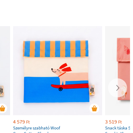
4 579
3 519
Ft
Ft
Személyre szabható Woof
Snack táska Se