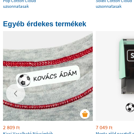
Pop Cotton Cloud
Soleil Cotton Cloud
uzsonnatasak
uzsonnatasak
Egyéb érdekes termékek
2 809
7 049
Ft
Ft
Kicsi Vasalható Névcímkék
Menta zöld pasztell 