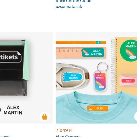
Rock Cotton Cloud
uzsonnatasak
7 049
Ft
egyedi
Alap Csomag