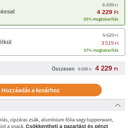
6 339
Ft
bással
4 229
Ft
33% megtakarítás
5 629
Ft
élkül
3 519
Ft
37% megtakarítás
4 229
Összesen
6 339
Ft
Ft
s, cipzáras zsák, alumínium fólia vagy tupperware,
mint a snack.
Csökkentheti a pazarlást és pénzt