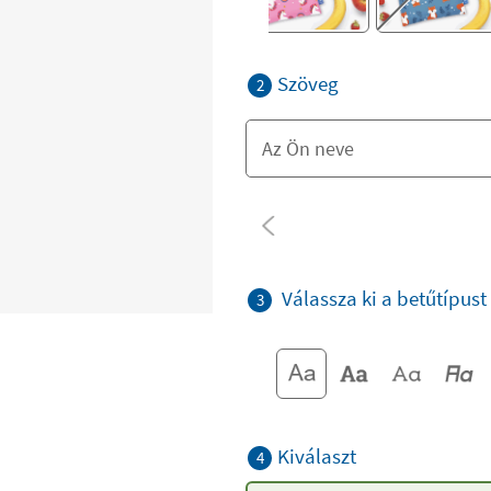
Szöveg
2
Válassza ki a betűtípust
3
Kiválaszt
4