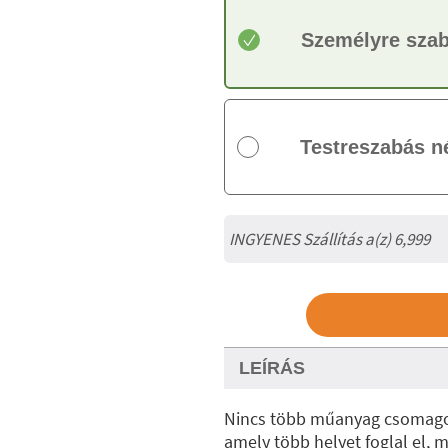
Személyre sza
Testreszabás n
INGYENES Szállítás a(z) 6,999
LEÍRÁS
Nincs több műanyag csomagolá
amely több helyet foglal el, 