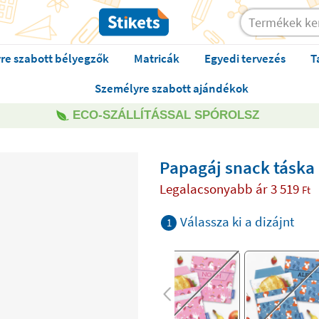
re szabott bélyegzők
Matricák
Egyedi tervezés
T
Személyre szabott ajándékok
ECO-SZÁLLÍTÁSSAL SPÓROLSZ
Papagáj snack táska
Legalacsonyabb ár
3 519
Ft
Válassza ki a dizájnt
1