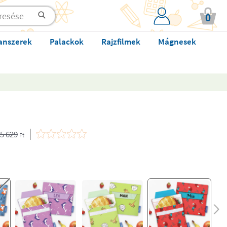
0
anszerek
Palackok
Rajzfilmek
Mágnesek
5 629
Ft