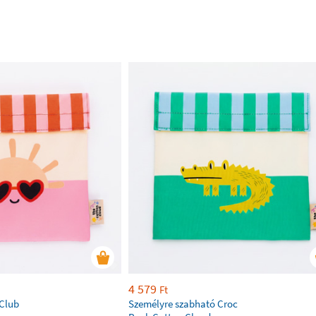
4 579
Ft
 Club
Személyre szabható Croc