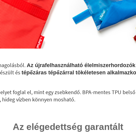
magolásból.
Az újrafelhasználható élelmiszerhordozók 
készült és
tépőzáras tépőzárral tökéletesen alkalmazko
s helyet foglal el, mint egy zsebkendő. BPA-mentes TPU be
, hideg vízben könnyen mosható.
Az elégedettség garantált