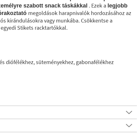
. Ezek a
személyre szabott snack táskákkal
legjobb
megoldások harapnivalók hordozásához az
zórakoztató
tós kirándulásokra vagy munkába. Csökkentse a
egyedi Stikets racktartókkal.
és diófélékhez, süteményekhez, gabonafélékhez