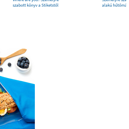
szabott könyv a Stiketstől
alakú hűtőmág