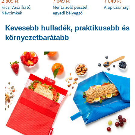
2 809
7 049
7 049
Ft
Ft
Ft
Kicsi Vasalható
Menta zöld pasztell
Alap Csomag
Névcímkék
egyedi bélyegző
Kevesebb hulladék, praktikusabb és
környezetbarátabb