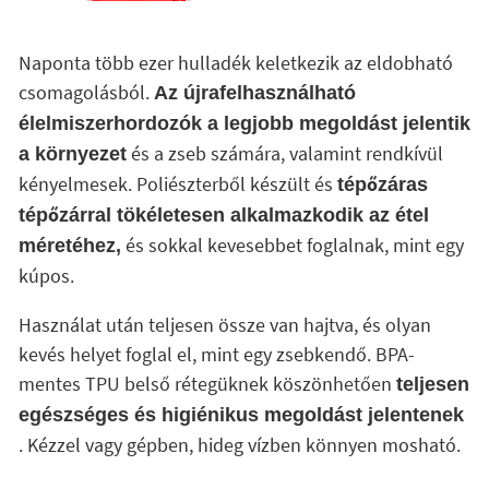
Naponta több ezer hulladék keletkezik az eldobható
csomagolásból.
Az újrafelhasználható
élelmiszerhordozók a legjobb megoldást jelentik
és a zseb számára, valamint rendkívül
a környezet
kényelmesek. Poliészterből készült és
tépőzáras
tépőzárral tökéletesen alkalmazkodik az étel
és sokkal kevesebbet foglalnak, mint egy
méretéhez,
kúpos.
Használat után teljesen össze van hajtva, és olyan
kevés helyet foglal el, mint egy zsebkendő. BPA-
mentes TPU belső rétegüknek köszönhetően
teljesen
egészséges és higiénikus megoldást jelentenek
. Kézzel vagy gépben, hideg vízben könnyen mosható.