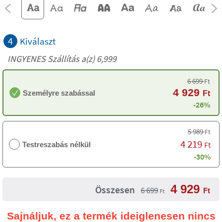
4
Kiválaszt
INGYENES Szállítás a(z) 6,999
6 699
Ft
4 929
Személyre szabással
Ft
-26%
5 989
Ft
4 219
Ft
Testreszabás nélkül
-30%
4 929
Összesen
6 699
Ft
Ft
Sajnáljuk, ez a termék ideiglenesen nincs