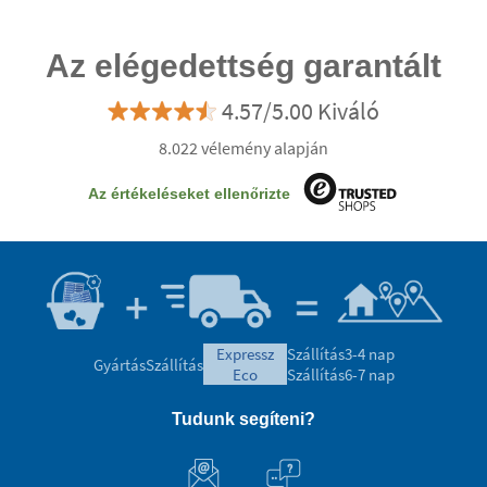
Az elégedettség garantált
4.57/5.00 Kiváló
8.022 vélemény alapján
Az értékeléseket ellenőrizte
expressz
Szállítás
3-4 nap
Gyártás
Szállítás
eco
Szállítás
6-7 nap
Tudunk segíteni?