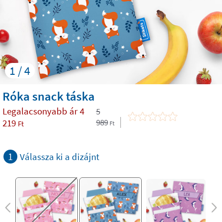
1 / 4
Róka snack táska
Legalacsonyabb ár
4
5
219
989
Ft
Ft
1
Válassza ki a dizájnt