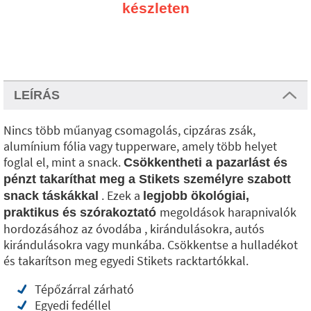
készleten
LEÍRÁS
Nincs több műanyag csomagolás, cipzáras zsák,
alumínium fólia vagy tupperware, amely több helyet
foglal el, mint a snack.
Csökkentheti a pazarlást és
pénzt takaríthat meg a Stikets személyre szabott
. Ezek a
snack táskákkal
legjobb ökológiai,
megoldások harapnivalók
praktikus és szórakoztató
hordozásához az óvodába , kirándulásokra, autós
kirándulásokra vagy munkába. Csökkentse a hulladékot
és takarítson meg egyedi Stikets racktartókkal.
Tépőzárral zárható
Egyedi fedéllel