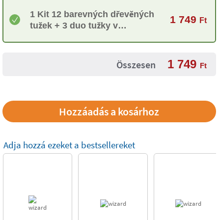
1 Kit 12 barevných dřevěných
1 749
Ft
tužek + 3 duo tužky v
odstínech pleti Maped
Color'Peps
1 749
Összesen
Ft
Adja hozzá ezeket a bestsellereket