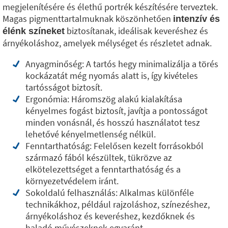
megjelenítésére és élethű portrék készítésére terveztek.
Magas pigmenttartalmuknak köszönhetően
intenzív és
biztosítanak, ideálisak keveréshez és
élénk színeket
árnyékoláshoz, amelyek mélységet és részletet adnak.
Anyagminőség: A tartós hegy minimalizálja a törés
kockázatát még nyomás alatt is, így kivételes
tartósságot biztosít.
Ergonómia: Háromszög alakú kialakítása
kényelmes fogást biztosít, javítja a pontosságot
minden vonásnál, és hosszú használatot tesz
lehetővé kényelmetlenség nélkül.
Fenntarthatóság: Felelősen kezelt forrásokból
származó fából készültek, tükrözve az
elkötelezettséget a fenntarthatóság és a
környezetvédelem iránt.
Sokoldalú felhasználás: Alkalmas különféle
technikákhoz, például rajzoláshoz, színezéshez,
árnyékoláshoz és keveréshez, kezdőknek és
haladó művészeknek egyaránt.