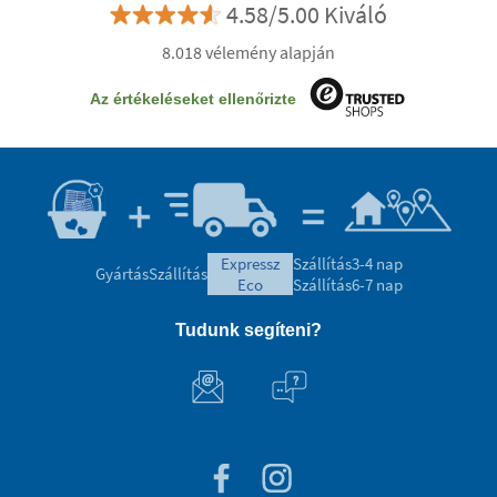
4.58/5.00 Kiváló
8.018 vélemény alapján
Az értékeléseket ellenőrizte
expressz
Szállítás
3-4 nap
Gyártás
Szállítás
eco
Szállítás
6-7 nap
Tudunk segíteni?