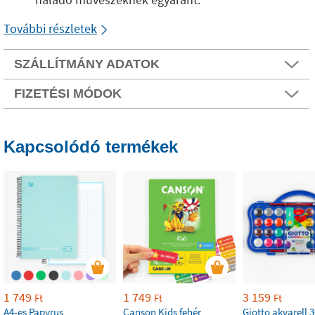
További részletek
SZÁLLÍTMÁNY ADATOK
FIZETÉSI MÓDOK
Kapcsolódó termékek
1 749
1 749
3 159
Ft
Ft
Ft
A4-es Papyrus
Canson Kids fehér
Giotto akvarell 3