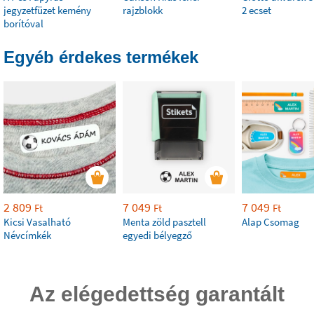
jegyzetfüzet kemény
rajzblokk
2 ecset
borítóval
Egyéb érdekes termékek
2 809
7 049
7 049
Ft
Ft
Ft
Kicsi Vasalható
Menta zöld pasztell
Alap Csomag
Névcímkék
egyedi bélyegző
Az elégedettség garantált