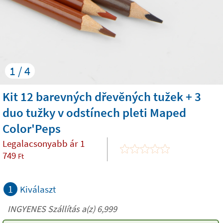
1 / 4
Kit 12 barevných dřevěných tužek + 3
duo tužky v odstínech pleti Maped
Color'Peps
Legalacsonyabb ár
1
749
Ft
1
Kiválaszt
INGYENES Szállítás a(z) 6,999