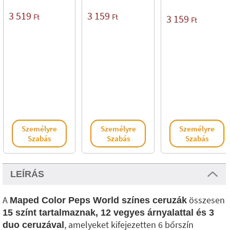
3 519
3 159
Ft
Ft
3 159
Ft
Személyre
Személyre
Személyre
Szabás
Szabás
Szabás
LEÍRÁS
A
összesen
Maped Color Peps World színes ceruzák
15 színt tartalmaznak, 12 vegyes árnyalattal és 3
, amelyeket kifejezetten 6 bőrszín
duo ceruzával