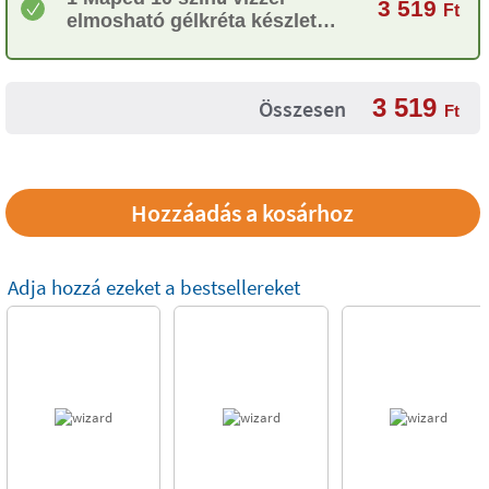
3 519
Ft
elmosható gélkréta készlet
gyerekeknek
3 519
Összesen
Ft
Adja hozzá ezeket a bestsellereket