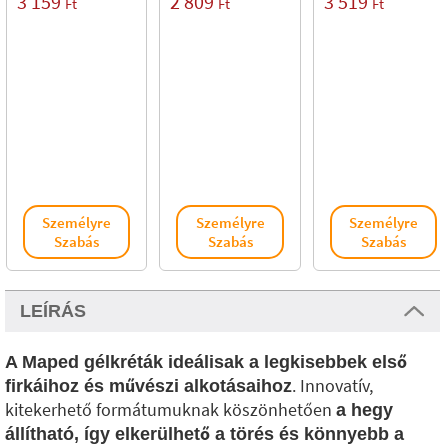
3 159
2 809
3 519
Ft
Ft
Ft
Személyre
Személyre
Személyre
Szabás
Szabás
Szabás
LEÍRÁS
A Maped gélkréták ideálisak a legkisebbek első
. Innovatív,
firkáihoz és művészi alkotásaihoz
kitekerhető formátumuknak köszönhetően
a hegy
állítható, így elkerülhető a törés és könnyebb a