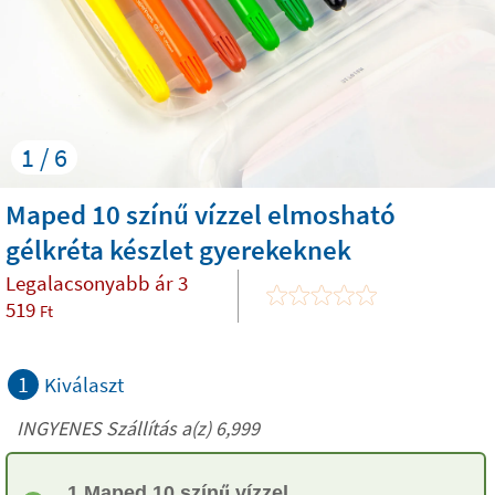
1 / 6
Maped 10 színű vízzel elmosható
gélkréta készlet gyerekeknek
Legalacsonyabb ár
3
519
Ft
1
Kiválaszt
INGYENES Szállítás a(z) 6,999
1 Maped 10 színű vízzel