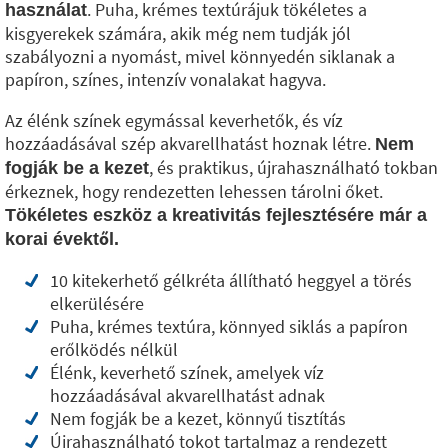
. Puha, krémes textúrájuk tökéletes a
használat
kisgyerekek számára, akik még nem tudják jól
szabályozni a nyomást, mivel könnyedén siklanak a
papíron, színes, intenzív vonalakat hagyva.
Az élénk színek egymással keverhetők, és víz
hozzáadásával szép akvarellhatást hoznak létre.
Nem
, és praktikus, újrahasználható tokban
fogják be a kezet
érkeznek, hogy rendezetten lehessen tárolni őket.
Tökéletes eszköz a kreativitás fejlesztésére már a
korai évektől.
10 kitekerhető gélkréta állítható heggyel a törés
elkerülésére
Puha, krémes textúra, könnyed siklás a papíron
erőlködés nélkül
Élénk, keverhető színek, amelyek víz
hozzáadásával akvarellhatást adnak
Nem fogják be a kezet, könnyű tisztítás
Újrahasználható tokot tartalmaz a rendezett