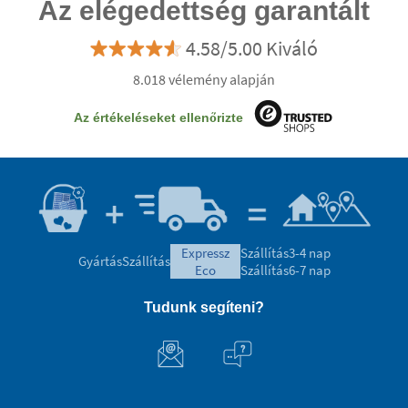
Az elégedettség garantált
4.58/5.00 Kiváló
8.018 vélemény alapján
Az értékeléseket ellenőrizte
expressz
Szállítás
3-4 nap
Gyártás
Szállítás
eco
Szállítás
6-7 nap
Tudunk segíteni?