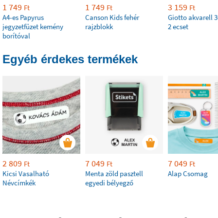
1 749
1 749
3 159
Ft
Ft
Ft
A4-es Papyrus
Canson Kids fehér
Giotto akvarell 3
jegyzetfüzet kemény
rajzblokk
2 ecset
borítóval
Egyéb érdekes termékek
2 809
7 049
7 049
Ft
Ft
Ft
Kicsi Vasalható
Menta zöld pasztell
Alap Csomag
Névcímkék
egyedi bélyegző