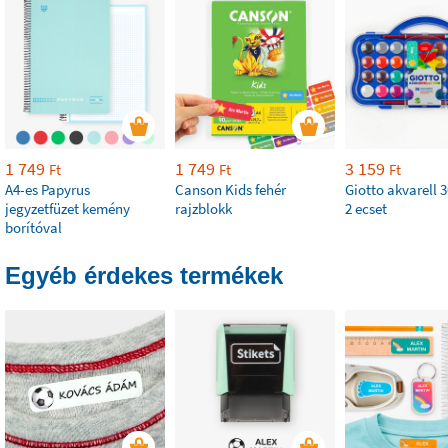
1 749
1 749
3 159
Ft
Ft
Ft
A4-es Papyrus
Canson Kids fehér
Giotto akvarell 3
jegyzetfüzet kemény
rajzblokk
2 ecset
borítóval
Egyéb érdekes termékek