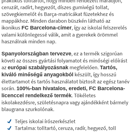
praktikus tolltartót, hogy minden rendezett maradjon,
ceruzát, radírt, hegyezőt, díszes gumivégű tollat,
szövegkiemelőt és Barça-matricákat füzetekhez és
mappákhoz. Minden darabon büszkén látható az
ikonikus
, így az iskolai felszerelés
FC Barcelona-címer
valami különlegessé válik, amit a gyerekek örömmel
használnak minden nap.
, ez a termék szigorúan
Spanyolországban tervezve
követi az összes gyártási folyamatot és minőségi előírást
az
megfelelően.
európai szabályozásnak
Tartós,
készült, így hosszú
kiváló minőségű anyagokból
élettartamot és tartós használatot biztosít az egész tanév
során.
100%-ban hivatalos, eredeti, FC Barcelona-
. Tökéletes
licenccel rendelkező termék
iskolakezdésre, születésnapra vagy ajándékként bármely
blaugrana szurkolónak.
Teljes iskolai írószerkészlet
Tartalma: tolltartó, ceruza, radír, hegyező, toll