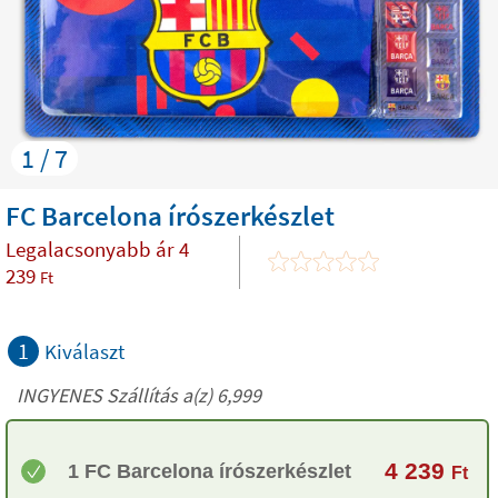
1 / 7
FC Barcelona írószerkészlet
Legalacsonyabb ár
4
239
Ft
1
Kiválaszt
INGYENES Szállítás a(z) 6,999
4 239
1 FC Barcelona írószerkészlet
Ft