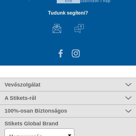
eco
Szállítás
6-7 nap
Tudunk segíteni?
Vevőszolgálat
A Stikets-ről
100%-osan Biztonságos
Stikets Global Brand