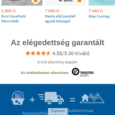
2 809
7 049
7 049
Ft
Ft
Ft
Kicsi Vasalható
Menta zöld pasztell
Alap Csomag
Névcímkék
egyedi bélyegző
Az elégedettség garantált
4.58/5.00 Kiváló
8.018 vélemény alapján
Az értékeléseket ellenőrizte
expressz
Szállítás
3-4 nap
Gyártás
Szállítás