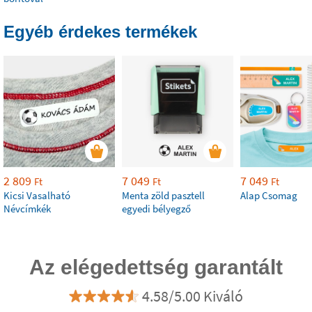
Egyéb érdekes termékek
2 809
7 049
7 049
Ft
Ft
Ft
Kicsi Vasalható
Menta zöld pasztell
Alap Csomag
Névcímkék
egyedi bélyegző
Az elégedettség garantált
4.58/5.00 Kiváló