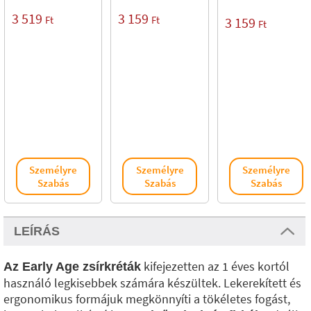
3 519
3 159
Ft
Ft
3 159
Ft
Személyre
Személyre
Személyre
Szabás
Szabás
Szabás
LEÍRÁS
kifejezetten az 1 éves kortól
Az Early Age zsírkréták
használó legkisebbek számára készültek. Lekerekített és
ergonomikus formájuk megkönnyíti a tökéletes fogást,