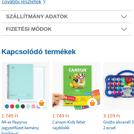
További részletek
SZÁLLÍTMÁNY ADATOK
FIZETÉSI MÓDOK
Kapcsolódó termékek
1 749
1 749
3 159
Ft
Ft
Ft
A4-es Papyrus
Canson Kids fehér
Giotto akvarell 3
jegyzetfüzet kemény
rajzblokk
2 ecset
borítóval