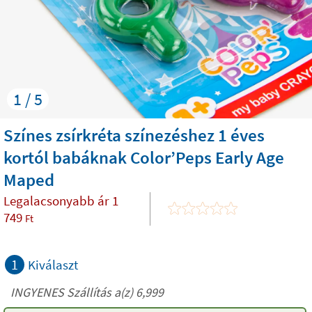
1 / 5
Színes zsírkréta színezéshez 1 éves
kortól babáknak Color’Peps Early Age
Maped
Legalacsonyabb ár
1
749
Ft
1
Kiválaszt
INGYENES Szállítás a(z) 6,999