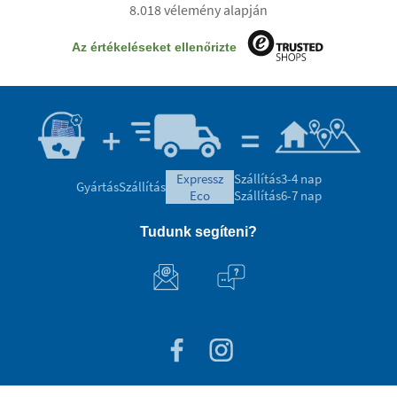
8.018 vélemény alapján
Az értékeléseket ellenőrizte
expressz
Szállítás
3-4 nap
Gyártás
Szállítás
eco
Szállítás
6-7 nap
Tudunk segíteni?