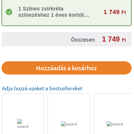
1 Színes zsírkréta
1 749
Ft
színezéshez 1 éves kortól
babáknak Color’Peps Early
Age Maped
1 749
Összesen
Ft
Adja hozzá ezeket a bestsellereket