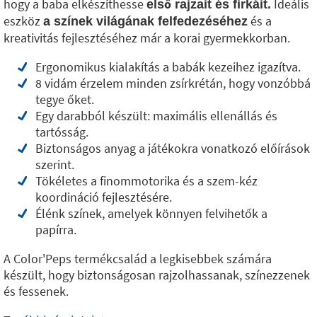
hogy a baba elkészíthesse
Ideális
első rajzait és firkáit.
eszköz
és a
a színek világának felfedezéséhez
kreativitás fejlesztéséhez már a korai gyermekkorban.
Ergonomikus kialakítás a babák kezeihez igazítva.
8 vidám érzelem minden zsírkrétán, hogy vonzóbbá
tegye őket.
Egy darabból készült: maximális ellenállás és
tartósság.
Biztonságos anyag a játékokra vonatkozó előírások
szerint.
Tökéletes a finommotorika és a szem-kéz
koordináció fejlesztésére.
Élénk színek, amelyek könnyen felvihetők a
papírra.
A Color'Peps termékcsalád a legkisebbek számára
készült, hogy biztonságosan rajzolhassanak, színezzenek
és fessenek.