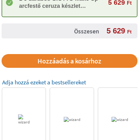
5 629
Ft
arcfestő ceruza készlet
klasszikus színekben
5 629
Összesen
Ft
Adja hozzá ezeket a bestsellereket