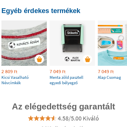
Egyéb érdekes termékek
2 809
7 049
7 049
Ft
Ft
Ft
Kicsi Vasalható
Menta zöld pasztell
Alap Csomag
Névcímkék
egyedi bélyegző
Az elégedettség garantált
4.58/5.00 Kiváló