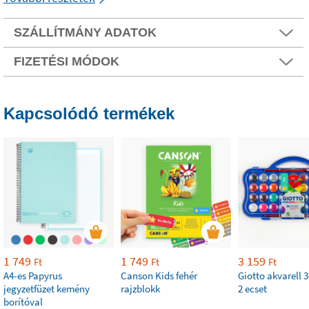
SZÁLLÍTMÁNY ADATOK
FIZETÉSI MÓDOK
Kapcsolódó termékek
1 749
1 749
3 159
Ft
Ft
Ft
A4-es Papyrus
Canson Kids fehér
Giotto akvarell 3
jegyzetfüzet kemény
rajzblokk
2 ecset
borítóval