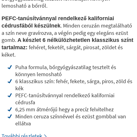
lemosható a bőrről.
PEFC-tanúsítvánnyal rendelkező kaliforniai
. Minden ceruzán megtalálható
cédrusfából készülnek
a szín neve gravírozva, a végén pedig egy elegáns ezüst
gomb.
A készlet 6 nélkülözhetetlen klasszikus színt
fehéret, feketét, sárgát, pirosat, zöldet és
tartalmaz:
kéket.
Puha formula, bőrgyógyászatilag tesztelt és
könnyen lemosható
6 klasszikus szín: fehér, fekete, sárga, piros, zöld és
kék
PEFC-tanúsítvánnyal rendelkező kaliforniai
cédrusfa
6,25 mm átmérőjű hegy a precíz felvitelhez
Minden ceruza színnévvel és ezüst gombbal van
ellátva
További részletek