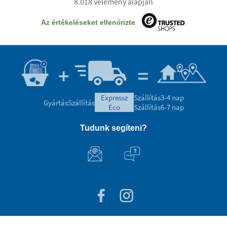
8.018 vélemény alapján
Az értékeléseket ellenőrizte
expressz
Szállítás
3-4 nap
Gyártás
Szállítás
eco
Szállítás
6-7 nap
Tudunk segíteni?