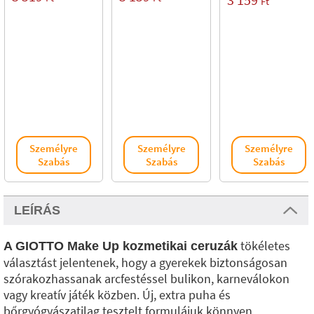
Ft
Személyre
Személyre
Személyre
Szabás
Szabás
Szabás
LEÍRÁS
tökéletes
A GIOTTO Make Up kozmetikai ceruzák
választást jelentenek, hogy a gyerekek biztonságosan
szórakozhassanak arcfestéssel bulikon, karneválokon
vagy kreatív játék közben. Új, extra puha és
bőrgyógyászatilag tesztelt formulájuk könnyen