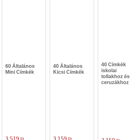
40 Címkék
60 Általános
40 Általános
iskolai
Mini Címkék
Kicsi Címkék
tollakhoz és
ceruzákhoz
3 519
3 159
Ft
Ft
3 159