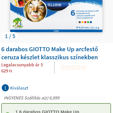
1 / 5
6 darabos GIOTTO Make Up arcfestő
ceruza készlet klasszikus színekben
Legalacsonyabb ár
5
629
Ft
1
Kiválaszt
INGYENES Szállítás a(z) 6,999
1 6 darabos GIOTTO Make Up