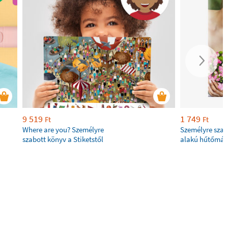
9 519
1 749
Ft
Ft
Where are you? Személyre
Személyre szab
szabott könyv a Stiketstől
alakú hűtőmág