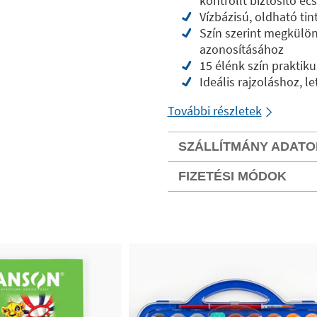
kontrollt biztosító ec
Vízbázisú, oldható tin
Szín szerint megkülö
azonosításához
15 élénk szín praktik
Ideális rajzoláshoz, l
További részletek
SZÁLLÍTMÁNY ADATO
FIZETÉSI MÓDOK