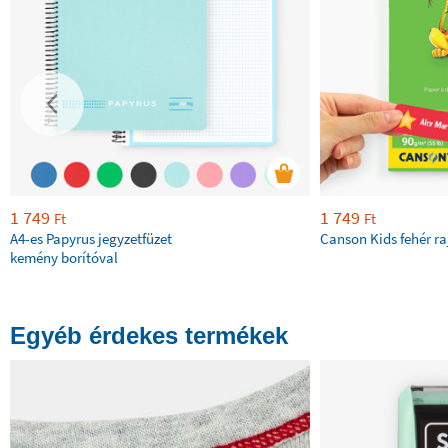
1 749
1 749
Ft
Ft
A4-es Papyrus jegyzetfüzet
Canson Kids fehér ra
kemény borítóval
Egyéb érdekes termékek