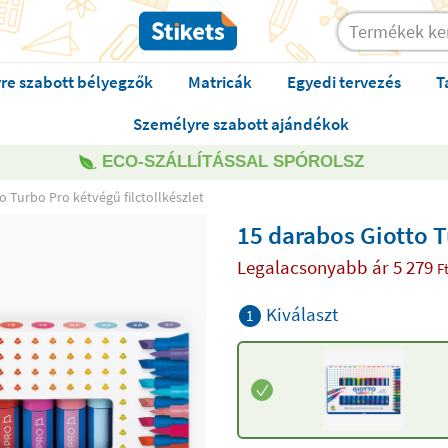
re szabott bélyegzők
Matricák
Egyedi tervezés
T
Személyre szabott ajándékok
ECO-SZÁLLÍTÁSSAL SPÓROLSZ
o Turbo Pro kétvégű filctollkészlet
15 darabos Giotto T
Legalacsonyabb ár
5 279
F
Kiválaszt
1