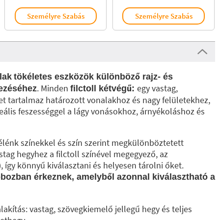
Személyre Szabás
Személyre Szabás
lak
tökéletes eszközök különböző rajz- és
. Minden
egy vastag,
dezéséhez
filctoll kétvégű:
t tartalmaz határozott vonalakhoz és nagy felületekhez,
eális feszességgel a lágy vonásokhoz, árnyékoláshoz és
 élénk színekkel és szín szerint megkülönböztetett
tag hegyhez a filctoll színével megegyező, az
 így könnyű kiválasztani és helyesen tárolni őket.
bozban érkeznek, amelyből azonnal kiválasztható a
akítás: vastag, szövegkiemelő jellegű hegy és teljes