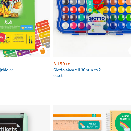
3 159
Ft
jzblokk
Giotto akvarell 36 szín és 2
ecset