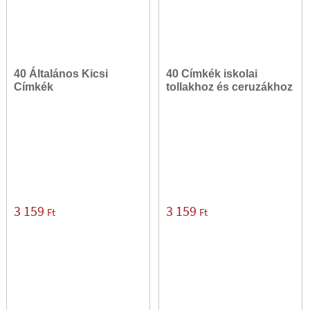
40 Általános Kicsi
40 Címkék iskolai
Címkék
tollakhoz és ceruzákhoz
3 159
3 159
Ft
Ft