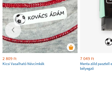
2 809
7 049
Ft
Ft
Kicsi Vasalható Névcímkék
Menta zöld pasztell 
bélyegző