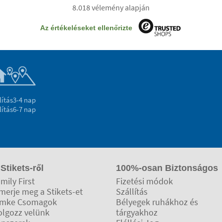
8.018 vélemény alapján
Az értékeléseket ellenőrizte
lítás
3-4 nap
lítás
6-7 nap
 Stikets-ről
100%-osan Biztonságos
mily First
Fizetési módok
merje meg a Stikets-et
Szállítás
ímke Csomagok
Bélyegek ruhákhoz és
olgozz velünk
tárgyakhoz