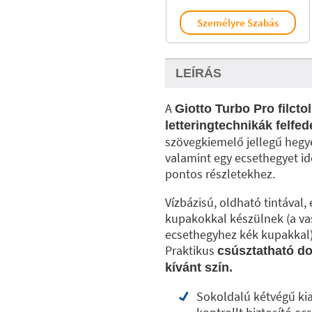
Személyre Szabás
LEÍRÁS
A
Giotto Turbo Pro filctol
letteringtechnikák felfe
szövegkiemelő jellegű hegye
valamint egy ecsethegyet id
pontos részletekhez.
Vízbázisú, oldható tintával,
kupakokkal készülnek (a vas
ecsethegyhez kék kupakkal),
Praktikus
csúsztatható do
kívánt szín.
Sokoldalú kétvégű kial