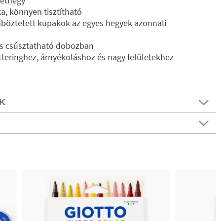
sethegy
ta, könnyen tisztítható
nböztetett kupakok az egyes hegyek azonnali
us csúsztatható dobozban
etteringhez, árnyékoláshoz és nagy felületekhez
K