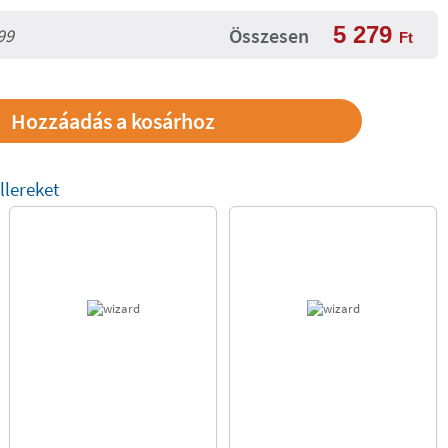
5 279
Összesen
99
Ft
llereket