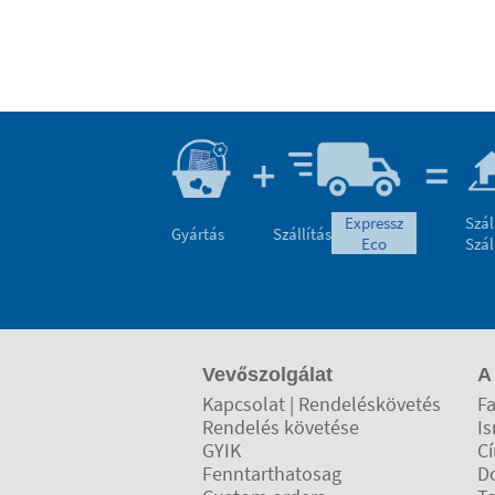
expressz
Szál
Gyártás
Szállítás
eco
Szál
Vevőszolgálat
A
Kapcsolat | Rendeléskövetés
Fa
Rendelés követése
Is
GYIK
C
Fenntarthatosag
D