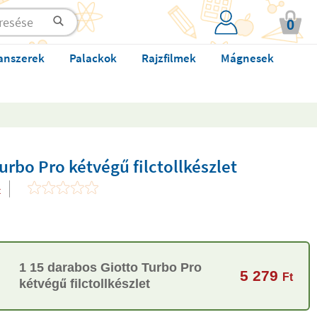
0
anszerek
Palackok
Rajzfilmek
Mágnesek
urbo Pro kétvégű filctollkészlet
t
1 15 darabos Giotto Turbo Pro
5 279
Ft
kétvégű filctollkészlet