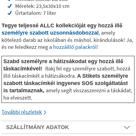
Méretek: 23,5x30x10 cm
Űrtartalom: 7 liter
Tegye teljessé ALLC kollekcióját egy hozzá illő
, amely
személyre szabott uzsonnásdobozzal
kötelező darab az iskolában és máshol. kirándulások! Ja,
és ne feledkezz meg a
hozzáillő palackról!
Szabd személyre a hátizsákodat egy hozzá illő
Rakj fel egy személyre szabott, hozzá
táskacímkével!
illő táskacímkét a hátizsákodra.
A Stikets személyre
szabott táskacímkéi ingyenes SOS szolgáltatást
amely segít visszaszerezni a táskádat,
is tartalmaznak,
ha elveszett.
További részletek
SZÁLLÍTMÁNY ADATOK