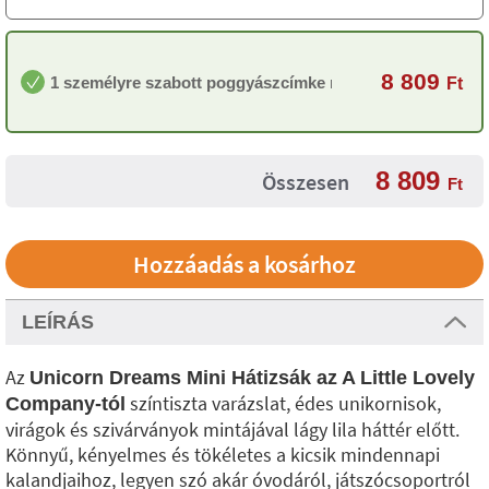
8 809
1 személyre szabott poggyászcímke nélkül
Ft
8 809
Összesen
Ft
LEÍRÁS
Az
Unicorn Dreams Mini Hátizsák az A Little Lovely
színtiszta varázslat, édes unikornisok,
Company-tól
virágok és szivárványok mintájával lágy lila háttér előtt.
Könnyű, kényelmes és tökéletes a kicsik mindennapi
kalandjaihoz, legyen szó akár óvodáról, játszócsoportról