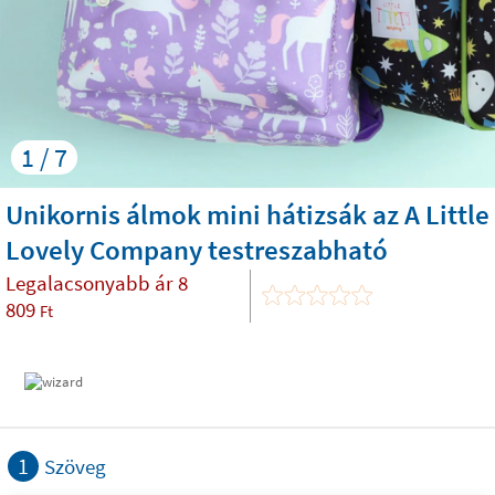
1 / 7
Unikornis álmok mini hátizsák az A Little
Lovely Company testreszabható
Legalacsonyabb ár
8
809
Ft
1
Szöveg