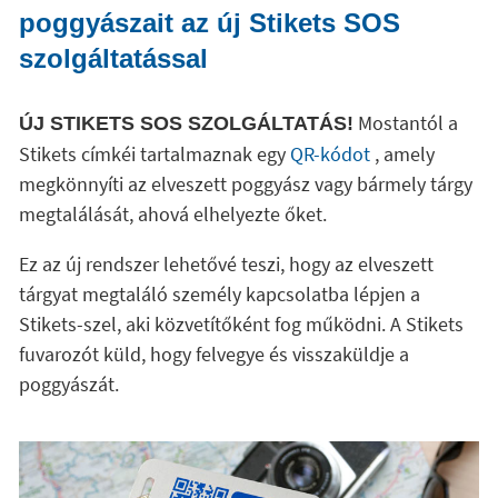
poggyászait az új Stikets SOS
szolgáltatással
Mostantól a
ÚJ STIKETS SOS SZOLGÁLTATÁS!
Stikets címkéi tartalmaznak egy
QR-kódot
, amely
megkönnyíti az elveszett poggyász vagy bármely tárgy
megtalálását, ahová elhelyezte őket.
Ez az új rendszer lehetővé teszi, hogy az elveszett
tárgyat megtaláló személy kapcsolatba lépjen a
Stikets-szel, aki közvetítőként fog működni. A Stikets
fuvarozót küld, hogy felvegye és visszaküldje a
poggyászát.