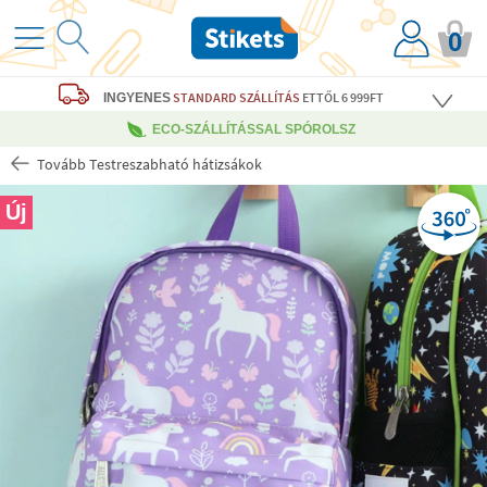
0
STANDARD SZÁLLÍTÁS
ETTŐL 6 999FT
INGYENES
ECO-SZÁLLÍTÁSSAL SPÓROLSZ
Tovább Testreszabható hátizsákok
Új