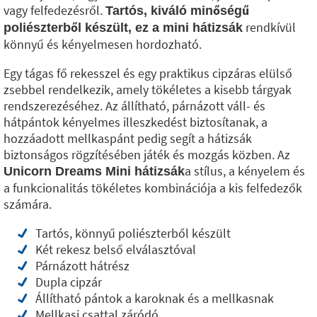
vagy felfedezésről.
Tartós, kiváló minőségű
rendkívül
poliészterből készült, ez a mini hátizsák
könnyű és kényelmesen hordozható.
Egy tágas fő rekesszel és egy praktikus cipzáras elülső
zsebbel rendelkezik, amely tökéletes a kisebb tárgyak
rendszerezéséhez. Az állítható, párnázott váll- és
hátpántok kényelmes illeszkedést biztosítanak, a
hozzáadott mellkaspánt pedig segít a hátizsák
biztonságos rögzítésében játék és mozgás közben. Az
a stílus, a kényelem és
Unicorn Dreams Mini hátizsák
a funkcionalitás tökéletes kombinációja a kis felfedezők
számára.
Tartós, könnyű poliészterből készült
Két rekesz belső elválasztóval
Párnázott hátrész
Dupla cipzár
Állítható pántok a karoknak és a mellkasnak
Mellkasi csattal záródó