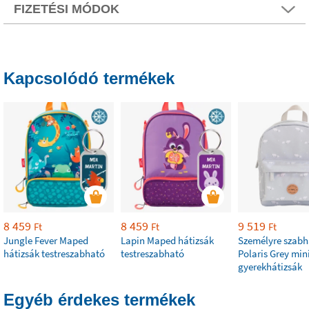
FIZETÉSI MÓDOK
Kapcsolódó termékek
8 459
8 459
9 519
Ft
Ft
Ft
Jungle Fever Maped
Lapin Maped hátizsák
Személyre szabh
hátizsák testreszabható
testreszabható
Polaris Grey min
gyerekhátizsák
Egyéb érdekes termékek