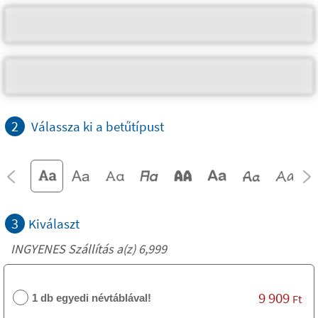
2
Válassza ki a betűtípust
3
Kiválaszt
INGYENES Szállítás a(z) 6,999
9 909
1 db egyedi névtáblával!
Ft