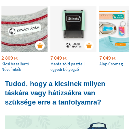
2 809
7 049
7 049
Ft
Ft
Ft
Kicsi Vasalható
Menta zöld pasztell
Alap Csomag
Névcímkék
egyedi bélyegző
Tudod, hogy a kicsinek milyen
táskára vagy hátizsákra van
szüksége erre a tanfolyamra?