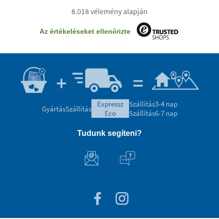
8.018 vélemény alapján
Az értékeléseket ellenőrizte
expressz
Szállítás
3-4 nap
Gyártás
Szállítás
eco
Szállítás
6-7 nap
Tudunk segíteni?