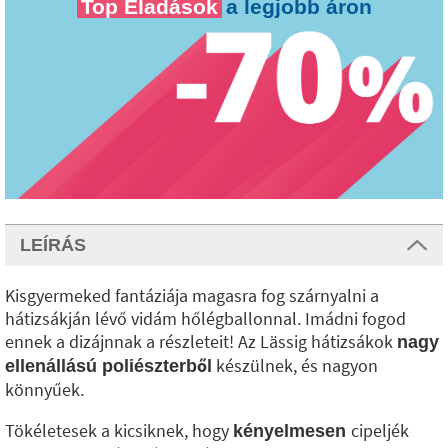
Top Eladások
a legjobb áron
LEÍRÁS
Kisgyermeked fantáziája magasra fog szárnyalni a
hátizsákján lévő vidám hőlégballonnal. Imádni fogod
ennek a dizájnnak a részleteit! Az Lässig hátizsákok
nagy
készülnek, és nagyon
ellenállású poliészterből
könnyűek.
Tökéletesek a kicsiknek, hogy
cipeljék
kényelmesen