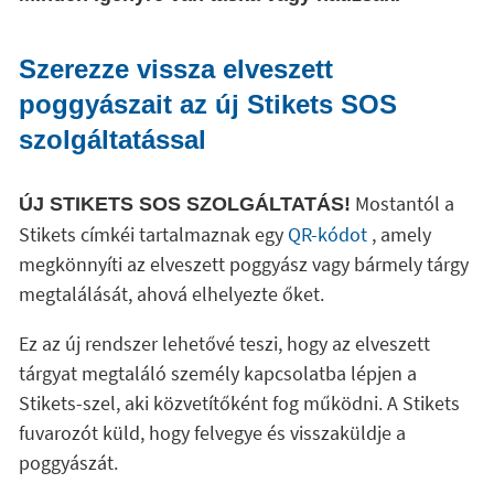
Szerezze vissza elveszett
poggyászait az új Stikets SOS
szolgáltatással
Mostantól a
ÚJ STIKETS SOS SZOLGÁLTATÁS!
Stikets címkéi tartalmaznak egy
QR-kódot
, amely
megkönnyíti az elveszett poggyász vagy bármely tárgy
megtalálását, ahová elhelyezte őket.
Ez az új rendszer lehetővé teszi, hogy az elveszett
tárgyat megtaláló személy kapcsolatba lépjen a
Stikets-szel, aki közvetítőként fog működni. A Stikets
fuvarozót küld, hogy felvegye és visszaküldje a
poggyászát.