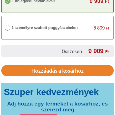
9 909
1 db egyedi névtáblával!
Ft
8 809
1 személyre szabott poggyászcímke nélkül
Ft
9 909
Összesen
Ft
Adj hozzá egy terméket a kosárhoz, és
szerezd meg