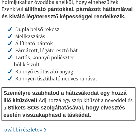
holmijukat az óvodába anélkül, hogy elnehezültek.
Ezenkívül
állítható pántokkal, párnázott háttámlával
és kiváló légáteresztő képességgel rendelkezik.
Dupla belső rekesz
Mellkaszárás
Állítható pántok
Párnázott, légáteresztő hát
Tartós, könnyű poliészter
ből készült
Könnyű esőtaszító anyag
Könnyen tisztítható nedves ruhával
Személyre szabhatod a hátizsákodat egy hozzá
Adj hozzá egy szép kitűzőt a neveddel és
illő kitűzővel!
a
Stikets SOS-szolgáltatásával, hogy elvesztés
esetén visszakaphasd a táskádat.
További részletek