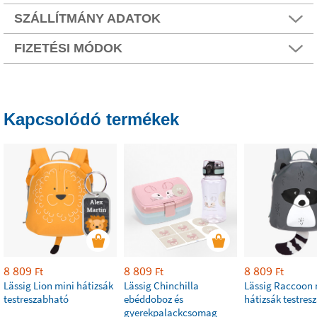
SZÁLLÍTMÁNY ADATOK
FIZETÉSI MÓDOK
Kapcsolódó termékek
8 809
8 809
8 809
Ft
Ft
Ft
Lässig Lion mini hátizsák
Lässig Chinchilla
Lässig Raccoon 
testreszabható
ebéddoboz és
hátizsák testres
gyerekpalackcsomag