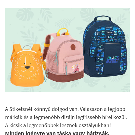
A Stiketsnél könnyű dolgod van. Válasszon a legjobb
márkák és a legmenőbb dizájn legfrissebb hírei közül.
A kicsik a legmenőbbek lesznek osztályukban!
Minden igényre van táska vagy hátizsák.