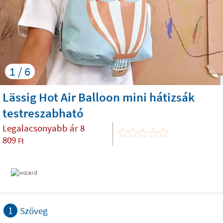
1 / 6
Lässig Hot Air Balloon mini hátizsák
testreszabható
Legalacsonyabb ár
8
809
Ft
1
Szöveg