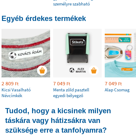
személyre szabható
Egyéb érdekes termékek
2 809
7 049
7 049
Ft
Ft
Ft
Kicsi Vasalható
Menta zöld pasztell
Alap Csomag
Névcímkék
egyedi bélyegző
Tudod, hogy a kicsinek milyen
táskára vagy hátizsákra van
szüksége erre a tanfolyamra?