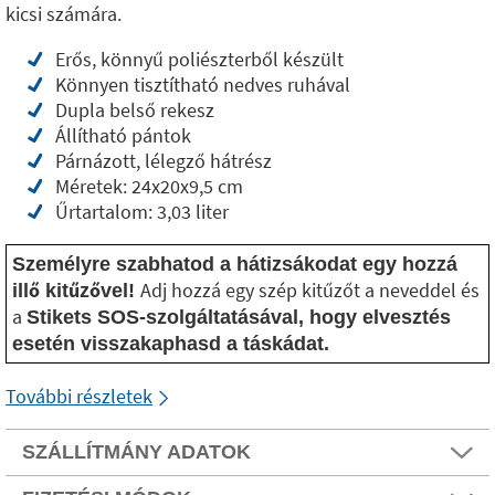
kicsi számára.
Erős, könnyű poliészterből készült
Könnyen tisztítható nedves ruhával
Dupla belső rekesz
Állítható pántok
Párnázott, lélegző hátrész
Méretek: 24x20x9,5 cm
Űrtartalom: 3,03 liter
Személyre szabhatod a hátizsákodat egy hozzá
Adj hozzá egy szép kitűzőt a neveddel és
illő kitűzővel!
a
Stikets SOS-szolgáltatásával, hogy elvesztés
esetén visszakaphasd a táskádat.
További részletek
SZÁLLÍTMÁNY ADATOK