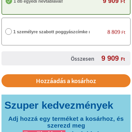
9 909
1 db egyedi névtáblával!
Ft
8 809
1 személyre szabott poggyászcímke nélkül
Ft
9 909
Összesen
Ft
Adj hozzá egy terméket a kosárhoz, és
szerezd meg