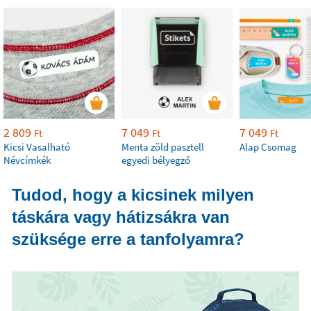
2 809
7 049
7 049
Ft
Ft
Ft
Kicsi Vasalható
Menta zöld pasztell
Alap Csomag
Névcímkék
egyedi bélyegző
Tudod, hogy a kicsinek milyen
táskára vagy hátizsákra van
szüksége erre a tanfolyamra?