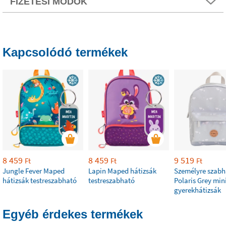
FIZETÉSI MÓDOK
Kapcsolódó termékek
8 459
8 459
9 519
Ft
Ft
Ft
Jungle Fever Maped
Lapin Maped hátizsák
Személyre szabh
hátizsák testreszabható
testreszabható
Polaris Grey min
gyerekhátizsák
Egyéb érdekes termékek