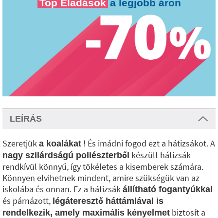
Top Eladások
a legjobb áron
LEÍRÁS
Szeretjük
! És imádni fogod ezt a hátizsákot. A
a koalákat
készült hátizsák
nagy szilárdságú poliészterből
rendkívül könnyű, így tökéletes a kisemberek számára.
Könnyen elvihetnek mindent, amire szükségük van az
iskolába és onnan. Ez a hátizsák
állítható fogantyúkkal
és párnázott,
légáteresztő háttámlával is
biztosít a
rendelkezik, amely maximális kényelmet