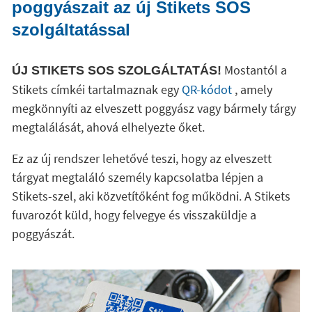
poggyászait az új Stikets SOS
szolgáltatással
Mostantól a
ÚJ STIKETS SOS SZOLGÁLTATÁS!
Stikets címkéi tartalmaznak egy
QR-kódot
, amely
megkönnyíti az elveszett poggyász vagy bármely tárgy
megtalálását, ahová elhelyezte őket.
Ez az új rendszer lehetővé teszi, hogy az elveszett
tárgyat megtaláló személy kapcsolatba lépjen a
Stikets-szel, aki közvetítőként fog működni. A Stikets
fuvarozót küld, hogy felvegye és visszaküldje a
poggyászát.