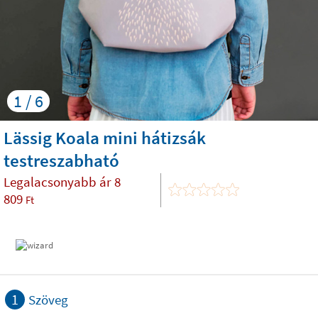
1 / 6
Lässig Koala mini hátizsák
testreszabható
Legalacsonyabb ár
8
809
Ft
1
Szöveg