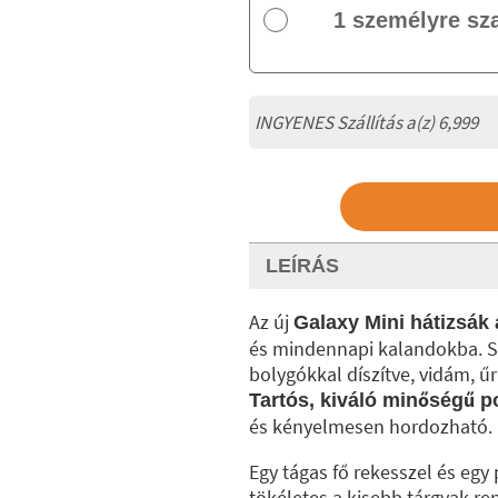
1 személyre sz
INGYENES Szállítás a(z) 6,999
LEÍRÁS
Az új
Galaxy Mini hátizsák 
és mindennapi kalandokba. Stí
bolygókkal díszítve, vidám, 
Tartós, kiváló minőségű po
és kényelmesen hordozható.
Egy tágas fő rekesszel és egy
tökéletes a kisebb tárgyak re