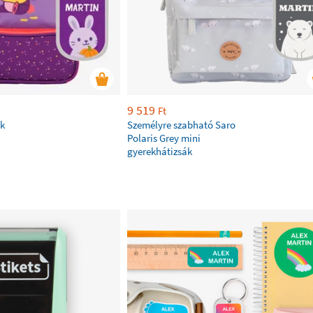
9 519
Ft
ák
Személyre szabható Saro
Polaris Grey mini
gyerekhátizsák