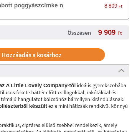
8 809
abott poggyászcímke nélkül
Ft
9 909
Összesen
Ft
ideális gyerekszobába
az A Little Lovely Company-tól
lusos fekete háttér előtt csillagokkal, rakétákkal és
űr témájú hangulatot kölcsönöz bármilyen kirándulásnak.
ez a mini hátizsák rendkívül könnyű
liészterből készült
 praktikus, cipzáras elülső zsebbel rendelkezik, amely
ndszerezéséhez. Az állítható, párnázott váll- és hátpántok