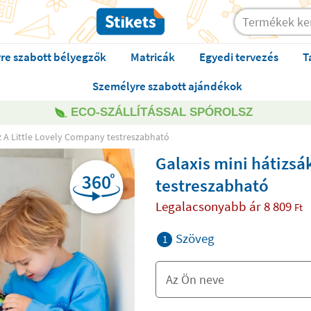
re szabott bélyegzők
Matricák
Egyedi tervezés
T
Személyre szabott ajándékok
ECO-SZÁLLÍTÁSSAL SPÓROLSZ
az A Little Lovely Company testreszabható
Galaxis mini hátizsá
testreszabható
Legalacsonyabb ár
8 809
Ft
Szöveg
1