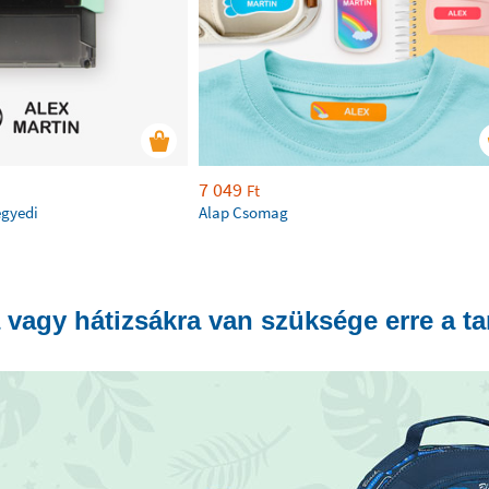
7 049
Ft
egyedi
Alap Csomag
 vagy hátizsákra van szüksége erre a t