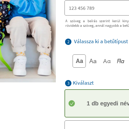
A szöveg a beírás szerint kerül kiny
rövidebb a szöveg, annál nagyobb a bet
Válassza ki a betűtípust
2
Kiválaszt
3
1 db egyedi név