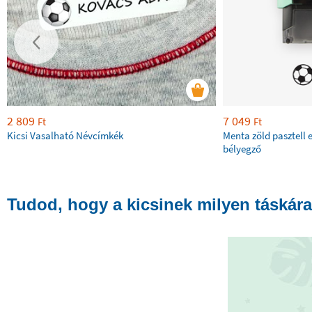
2 809
7 049
Ft
Ft
Kicsi Vasalható Névcímkék
Menta zöld pasztell 
bélyegző
Tudod, hogy a kicsinek milyen táskára