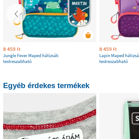
8 459
8 459
Ft
Ft
Jungle Fever Maped hátizsák
Lapin Maped hátizs
testreszabható
testreszabható
Egyéb érdekes termékek