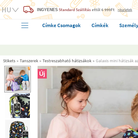
Standard Szállítás
ettől 6 999Ft
részletek
INGYENES
Címke Csomagok
Címkék
Személy
Stikets
Tanszerek
Testreszabható hátizsákok
Galaxis mini hátizsák 
Új