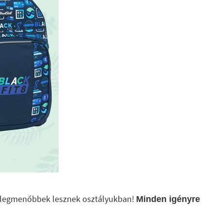
k a legmenőbbek lesznek osztályukban!
Minden igényre