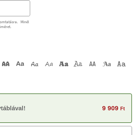
omtatásra. Minél
űméret.
9 909
táblával!
Ft