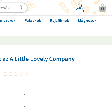
0
anszerek
Palackok
Rajzfilmek
Mágnesek
k az A Little Lovely Company