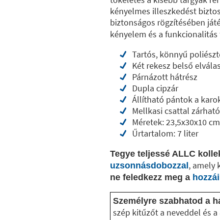
kényelmes illeszkedést biztos
biztonságos rögzítésében já
kényelem és a funkcionalitás 
Tartós, könnyű poliészt
Két rekesz belső elvála
Párnázott hátrész
Dupla cipzár
Állítható pántok a kar
Mellkasi csattal zárható
Méretek: 23,5x30x10 cm
Űrtartalom: 7 liter
Tegye teljessé ALLC kollek
, amely 
uzsonnásdobozzal
ne feledkezz meg a
hozzái
Személyre szabhatod a há
szép kitűzőt a neveddel és a