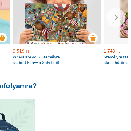
9 519
1 749
Ft
Ft
Where are you? Személyre
Személyre szab
szabott könyv a Stiketstől
alakú hűtőmág
anfolyamra?