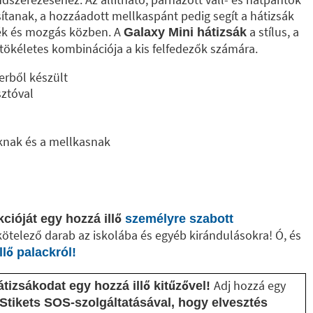
ítanak, a hozzáadott mellkaspánt pedig segít a hátizsák
ték és mozgás közben. A
a stílus, a
Galaxy Mini hátizsák
tökéletes kombinációja a kis felfedezők számára.
erből készült
sztóval
oknak és a mellkasnak
cióját egy hozzá illő
személyre szabott
kötelező darab az iskolába és egyéb kirándulásokra! Ó, és
llő palackról!
Adj hozzá egy
tizsákodat egy hozzá illő kitűzővel!
Stikets SOS-szolgáltatásával, hogy elvesztés