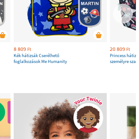
8 809
20 809
Ft
Ft
Kék hátizsák Cserélhető
Princess hátizs
foglalkozások Me Humanity
személyre sza