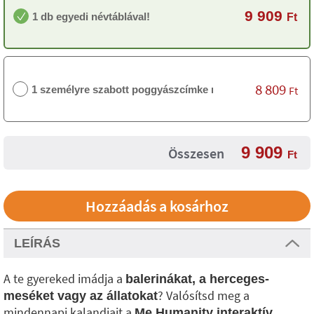
9 909
1 db egyedi névtáblával!
Ft
8 809
1 személyre szabott poggyászcímke nélkül
Ft
9 909
Összesen
Ft
LEÍRÁS
A te gyereked imádja a
balerinákat, a herceges-
? Valósítsd meg a
meséket vagy az állatokat
mindennapi kalandjait a
Me Humanity interaktív