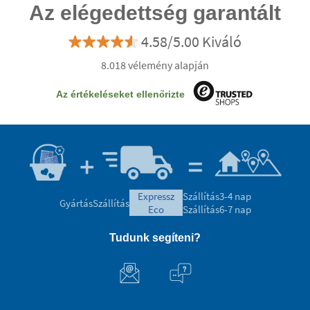
Az elégedettség garantált
4.58/5.00 Kiváló
8.018 vélemény alapján
Az értékeléseket ellenőrizte
expressz
Szállítás
3-4 nap
Gyártás
Szállítás
eco
Szállítás
6-7 nap
Tudunk segíteni?