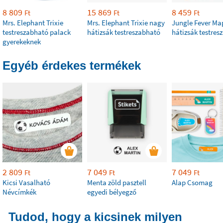
8 809
15 869
8 459
Ft
Ft
Ft
Mrs. Elephant Trixie
Mrs. Elephant Trixie nagy
Jungle Fever Ma
testreszabható palack
hátizsák testreszabható
hátizsák testres
gyerekeknek
Egyéb érdekes termékek
2 809
7 049
7 049
Ft
Ft
Ft
Kicsi Vasalható
Menta zöld pasztell
Alap Csomag
Névcímkék
egyedi bélyegző
Tudod, hogy a kicsinek milyen