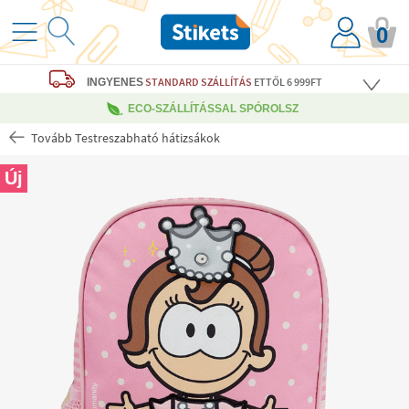
0
STANDARD SZÁLLÍTÁS
ETTŐL 6 999FT
INGYENES
ECO-SZÁLLÍTÁSSAL SPÓROLSZ
Tovább Testreszabható hátizsákok
Új