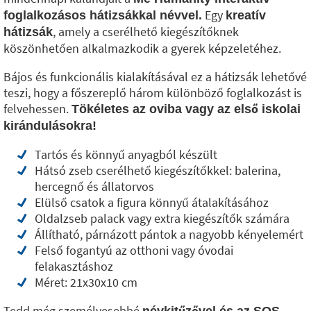
Egy
foglalkozásos hátizsákkal névvel.
kreatív
, amely a cserélhető kiegészítőknek
hátizsák
köszönhetően alkalmazkodik a gyerek képzeletéhez.
Bájos és funkcionális kialakításával ez a hátizsák lehetővé
teszi, hogy a főszereplő három különböző foglalkozást is
felvehessen.
Tökéletes az oviba vagy az első iskolai
kirándulásokra!
Tartós és könnyű anyagból készült
Hátsó zseb cserélhető kiegészítőkkel: balerina,
hercegnő és állatorvos
Elülső csatok a figura könnyű átalakításához
Oldalzseb palack vagy extra kiegészítők számára
Állítható, párnázott pántok a nagyobb kényelemért
Felső fogantyú az otthoni vagy óvodai
felakasztáshoz
Méret: 21x30x10 cm
Tedd még személyesebbé