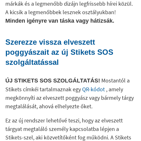
márkák és a legmenőbb dizájn legfrissebb hírei közül.
A kicsik a legmenőbbek lesznek osztályukban!
Minden igényre van táska vagy hátizsák.
Szerezze vissza elveszett
poggyászait az új Stikets SOS
szolgáltatással
Mostantól a
ÚJ STIKETS SOS SZOLGÁLTATÁS!
Stikets címkéi tartalmaznak egy
QR-kódot
, amely
megkönnyíti az elveszett poggyász vagy bármely tárgy
megtalálását, ahová elhelyezte őket.
Ez az új rendszer lehetővé teszi, hogy az elveszett
tárgyat megtaláló személy kapcsolatba lépjen a
Stikets-szel, aki közvetítőként fog működni. A Stikets