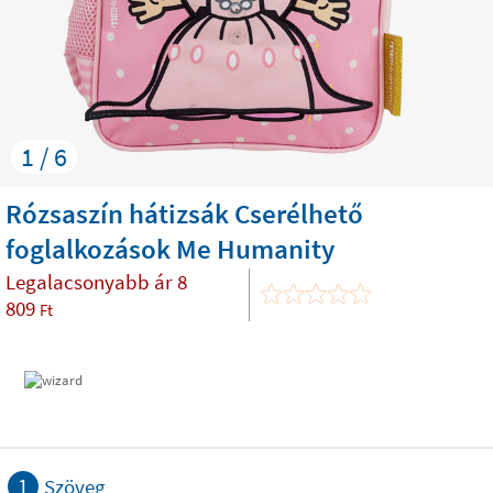
1 / 6
Rózsaszín hátizsák Cserélhető
foglalkozások Me Humanity
Legalacsonyabb ár
8
809
Ft
1
Szöveg