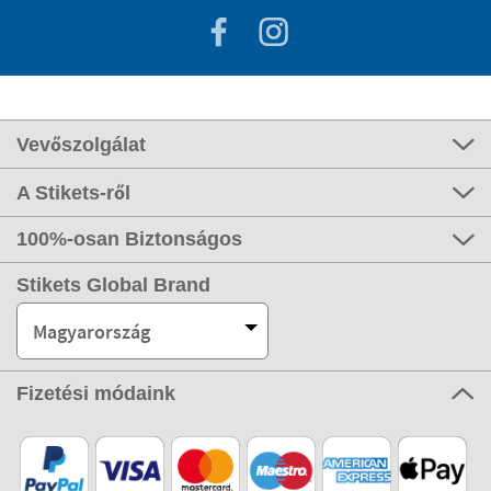
Vevőszolgálat
A Stikets-ről
100%-osan Biztonságos
Stikets Global Brand
Magyarország
Fizetési módaink